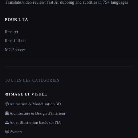
Translate.video review: fast AI dubbing and subtitles in 75+ languages
POUR L'IA
llms.txt
llms-full.txt
MCP server
TOUTES LES CATÉGORIES
🎨
IMAGE ET VISUEL
🎲 Animation & Modélisation 3D
🏯 Architecture & Design d''intérieur
🌄 Art et illustration basés sur l'IA
😎 Avatars