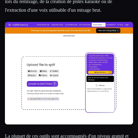
lors du remixage, de la création de pistes karaoké ou de
l'extraction d'une voix utilisable d'un mixage brut.
La plupart de ces outils sont accompagnés d'un niveau gratuit et