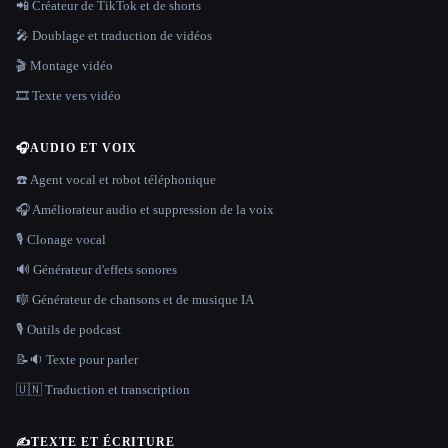
📲 Créateur de TikTok et de shorts
🎤 Doublage et traduction de vidéos
🎬 Montage vidéo
🎞️ Texte vers vidéo
🎧
AUDIO ET VOIX
☎️ Agent vocal et robot téléphonique
🎧 Améliorateur audio et suppression de la voix
🎙️ Clonage vocal
🔊 Générateur d'effets sonores
🎼 Générateur de chansons et de musique IA
🎙️ Outils de podcast
📝🔉 Texte pour parler
🇺🇳 Traduction et transcription
✍️
TEXTE ET ÉCRITURE