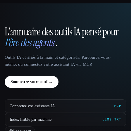
L'annuaire des outils IA pensé pour
That AI Collection
l'ère des agents
.
Outils IA vérifiés à la main et catégorisés. Parcourez vous-
même, ou connectez votre assistant IA via MCP.
Soumettre votre outil
→
Connectez vos assistants IA
MCP
Index lisible par machine
LLMS.TXT