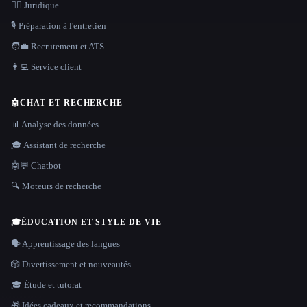
👩‍⚖️ Juridique
🎙️ Préparation à l'entretien
🧑‍💼 Recrutement et ATS
👨‍💻 Service client
🤖
CHAT ET RECHERCHE
📊 Analyse des données
🎓 Assistant de recherche
🤖💬 Chatbot
🔍 Moteurs de recherche
🎓
ÉDUCATION ET STYLE DE VIE
🗣️ Apprentissage des langues
🎲 Divertissement et nouveautés
🎓 Étude et tutorat
🎁 Idées cadeaux et recommandations