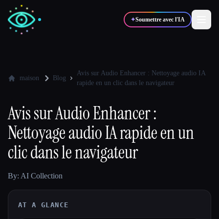
✦
Soumettre avec l'IA
✍️
🎨
Auteurs
Designers
Avis sur Audio Enhancer : Nettoyage audio IA
maison
Blog
rapide en un clic dans le navigateur
💻
📈
Développeurs
Marketeurs
Avis sur Audio Enhancer :
Nettoyage audio IA rapide en un
🎓
🎬
Étudiants
Créateurs
clic dans le navigateur
By: AI Collection
Blog
AT A GLANCE
Comparer les outils