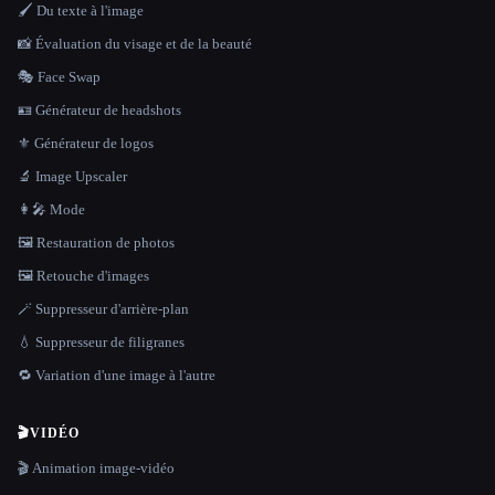
🖌️ Du texte à l'image
📸 Évaluation du visage et de la beauté
🎭 Face Swap
🪪 Générateur de headshots
⚜️ Générateur de logos
🔬 Image Upscaler
👩‍🎤 Mode
🖼️ Restauration de photos
🖼️ Retouche d'images
🪄 Suppresseur d'arrière-plan
💧 Suppresseur de filigranes
🔁 Variation d'une image à l'autre
🎬
VIDÉO
🎬 Animation image-vidéo