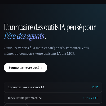
L'annuaire des outils IA pensé pour
That AI Collection
l'ère des agents
.
Outils IA vérifiés à la main et catégorisés. Parcourez vous-
même, ou connectez votre assistant IA via MCP.
Soumettre votre outil
→
Connectez vos assistants IA
MCP
Index lisible par machine
LLMS.TXT