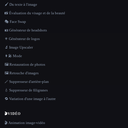
🖌️ Du texte à l'image
📸 Évaluation du visage et de la beauté
🎭 Face Swap
🪪 Générateur de headshots
⚜️ Générateur de logos
🔬 Image Upscaler
👩‍🎤 Mode
🖼️ Restauration de photos
🖼️ Retouche d'images
🪄 Suppresseur d'arrière-plan
💧 Suppresseur de filigranes
🔁 Variation d'une image à l'autre
🎬
VIDÉO
🎬 Animation image-vidéo