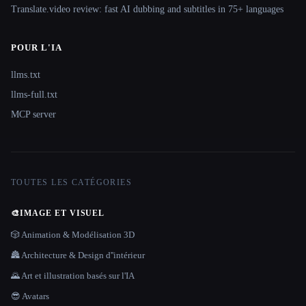
Translate.video review: fast AI dubbing and subtitles in 75+ languages
POUR L'IA
llms.txt
llms-full.txt
MCP server
TOUTES LES CATÉGORIES
🎨
IMAGE ET VISUEL
🎲 Animation & Modélisation 3D
🏯 Architecture & Design d''intérieur
🌄 Art et illustration basés sur l'IA
😎 Avatars