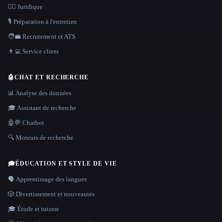
👩‍⚖️ Juridique
🎙️ Préparation à l'entretien
🧑‍💼 Recrutement et ATS
👨‍💻 Service client
🤖
CHAT ET RECHERCHE
📊 Analyse des données
🎓 Assistant de recherche
🤖💬 Chatbot
🔍 Moteurs de recherche
🎓
ÉDUCATION ET STYLE DE VIE
🗣️ Apprentissage des langues
🎲 Divertissement et nouveautés
🎓 Étude et tutorat