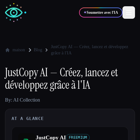
✦
Soumettre avec l'IA
✍️
🎨
Auteurs
Designers
JustCopy AI — Créez, lancez et développez
maison
Blog
grâce à l'IA
💻
📈
Développeurs
Marketeurs
JustCopy AI — Créez, lancez et
développez grâce à l'IA
🎓
🎬
Étudiants
Créateurs
By: AI Collection
AT A GLANCE
Blog
Comparer les outils
JustCopy AI
FREEMIUM