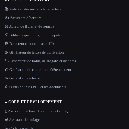
✍️
TEXTE ET ÉCRITURE
📚 Aide aux devoirs et à la rédaction
✍️ Assistante d''écriture
📖 Auteur de livres et de romans
💡 Bibliothèque et ingénierie rapides
🕵️ Détecteur et humaniseur d'IA
📝 Générateur de lettres de motivation
🏷️ Générateur de noms, de slogans et de noms
📠 Génération de contenu et référencement
📝 Génération de texte
📄 Outils pour les PDF et les documents
💻
CODE ET DÉVELOPPEMENT
🗄️ Assistant à la base de données et au SQL
💻 Assistant de codage
🦾 Codage agentic