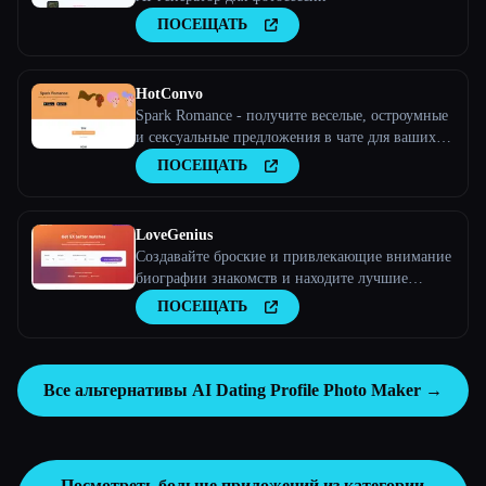
ПОСЕЩАТЬ
HotConvo
Spark Romance - получите веселые, остроумные
и сексуальные предложения в чате для ваших
онлайн-знакомств.
ПОСЕЩАТЬ
LoveGenius
Создавайте броские и привлекающие внимание
биографии знакомств и находите лучшие
совпадения в Tinder, Bumble и других сервисах!
ПОСЕЩАТЬ
Все альтернативы AI Dating Profile Photo Maker →
Посмотреть больше приложений из категории