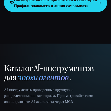
💘
Профиль знакомств и линия самовывоза
Каталог AI-инструментов
That AI Collection
для
эпохи агентов
.
AI-инструменты, проверенные вручную и
распределённые по категориям. Просматривайте сами
или подключите AI-ассистента через MCP.