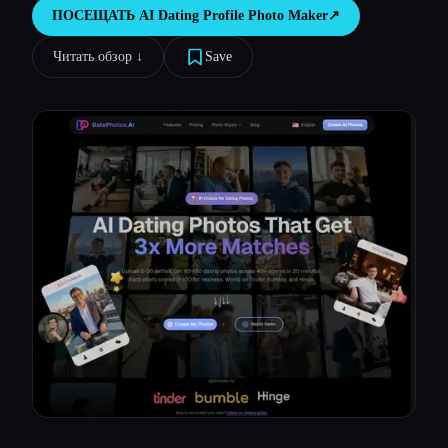
ПОСЕЩАТЬ
AI Dating Profile Photo Maker
↗︎
Все категории
Читать обзор ↓︎
Save
О нас