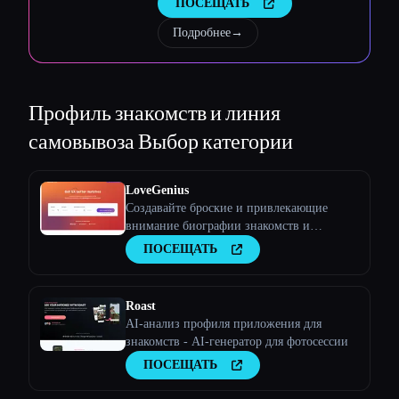
ПОСЕЩАТЬ
Подробнее
→
Профиль знакомств и линия
Esc
самовывоза
Выбор категории
LoveGenius
Создавайте броские и привлекающие
внимание биографии знакомств и
находите лучшие совпадения в Tinder,
ПОСЕЩАТЬ
Bumble и других сервисах!
Roast
AI-анализ профиля приложения для
знакомств - AI-генератор для фотосессии
ПОСЕЩАТЬ