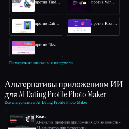
против TinderProfile AI
против WingmanX
против Dating Photo AI
против Rizz Lines AI
против Rizz App AI
Посмотреть все сопоставимые инструменты.
Альтернативы приложениям ИИ
для
AI Dating Profile Photo Maker
Все альтернативы AI Dating Profile Photo Maker →
Roast
AI-анализ профиля приложения для знакомств -
AI-генератор для фотосессии