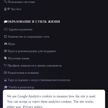
🔍 Поисковые системы
🤖💬 Чат-бот
🎓
ОБРАЗОВАНИЕ И СТИЛЬ ЖИЗНИ
👩‍⚕️ Здравоохранение
💞 Знакомства и социальные сети
🎮 Игры
🎁 Идеи и рекомендации для подарков
🗣️ Изучение языка
💘 Профиль знакомств и линия самовывоза
🎲 Развлечения и новинки
🔮 Таро и гадание с искусственным интеллектом
🎓 Учеба и репетитор
ЯЗЫК
We use Google Analytics cookies to measure how the site is used.
English
español
Français
Русский
简体中文
You can accept or reject these analytics cookies. The site works
Hindi
either way.
Privacy policy
.
© 2026 That AI Collection. Все права защищены.
·
Условия предоставления услуг
·