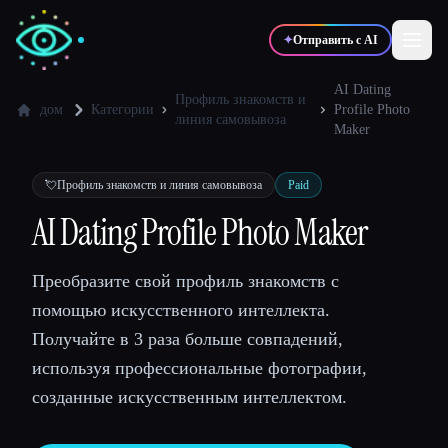
✦
Отправить с AI
AI Dating
Профиль знакомств и
дом
Категории
Profile Photo
линия самовывоза
Maker
✍️
🎨
Писатели
Дизайнеры
💘
Профиль знакомств и линия самовывоза
Paid
💻
📈
Разработчики
Маркетологи
AI Dating Profile Photo Maker
Преобразите свой профиль знакомств с
🎓
🎬
Студенты
Креаторы
помощью искусственного интеллекта.
Получайте в 3 раза больше совпадений,
используя профессиональные фотографии,
Блог
созданные искусственным интеллектом.
Сравнить инструменты