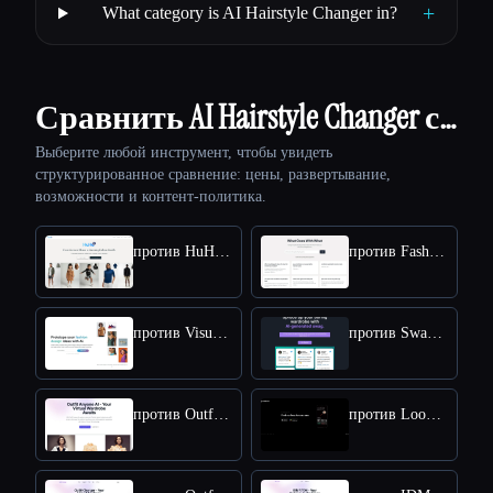
+
What category is AI Hairstyle Changer in?
Сравнить AI Hairstyle Changer с…
Выберите любой инструмент, чтобы увидеть
структурированное сравнение: цены, развертывание,
возможности и контент-политика.
против HuHu AI
против FashionAdvisorAI
против Visualhound
против SwagAI
против Outfit Anyone AI
против LooksMax AI