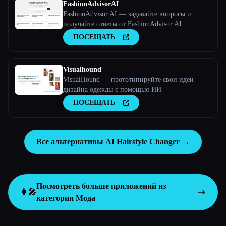
FashionAdvisorAI
FashionAdvisor.AI — задавайте вопросы и
получайте ответы от FashionAdvisor.AI
ПОСЕЩАТЬ
Visualhound
VisualHound — прототипируйте свои идеи
дизайна одежды с помощью ИИ
ПОСЕЩАТЬ
Все альтернативы AI Hairstyle Changer →
Посмотреть больше приложений из
👩‍🎤
категории
Мода