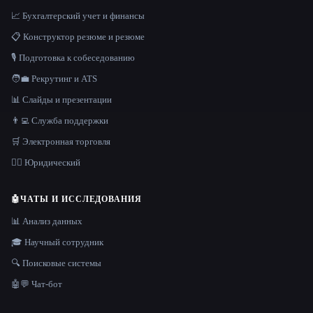
📈 Бухгалтерский учет и финансы
📋 Конструктор резюме и резюме
🎙️ Подготовка к собеседованию
🧑‍💼 Рекрутинг и ATS
📊 Слайды и презентации
👨‍💻 Служба поддержки
🛒 Электронная торговля
👩‍⚖️ Юридический
🤖
ЧАТЫ И ИССЛЕДОВАНИЯ
📊 Анализ данных
🎓 Научный сотрудник
🔍 Поисковые системы
🤖💬 Чат-бот