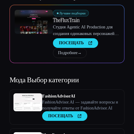
Esc
★
Лучшие подборки
TheFluxTrain
Студия Agentic AI Production для
создания одинаковых персонажей,
рабочих процессов и видео
ПОСЕЩАТЬ
Подробнее
→
Мода
Выбор категории
FashionAdvisorAI
FashionAdvisor.AI — задавайте вопросы и
получайте ответы от FashionAdvisor.AI
ПОСЕЩАТЬ