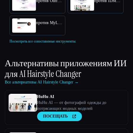
против Outfit Changer
против IDM VTON Online - Free Online Access for Virtual Try-Ons
против MyLooks AI
Посмотреть все сопоставимые инструменты.
Альтернативы приложениям ИИ
для
AI Hairstyle Changer
Все альтернативы AI Hairstyle Changer →
HuHu AI
HuHu AI — от фотографий одежды до
потрясающих модных моделей
ПОСЕЩАТЬ