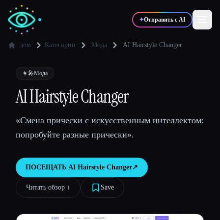
✦
Отправить с AI
дом
Категории
Мода
AI Hairstyle Changer
✍️
🎨
Писатели
Дизайнеры
👩‍🎤
Мода
AI Hairstyle Changer
💻
📈
Разработчики
Маркетологи
«Смена прически с искусственным интеллектом:
попробуйте разные прически».
🎓
🎬
Студенты
Креаторы
ПОСЕЩАТЬ
AI Hairstyle Changer
↗︎
Читать обзор ↓︎
Save
Блог
Сравнить инструменты