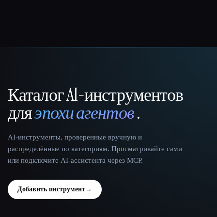
Каталог AI-инструментов
That AI Collection
для
эпохи агентов
.
AI-инструменты, проверенные вручную и
распределённые по категориям. Просматривайте сами
или подключите AI-ассистента через MCP.
Добавить инструмент
→