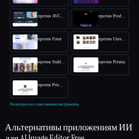
против AVCLabs PhotoPro AI
против ProductScope AI
против Fotor
против Unrealme
против Stabledojo
против Prisma
против Prisma Lensa
Посмотреть все сопоставимые инструменты.
Альтернативы приложениям ИИ
для
AI Image Editor Free