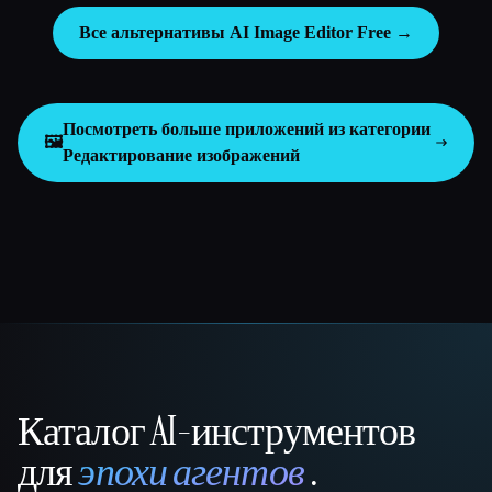
Все альтернативы AI Image Editor Free →
Посмотреть больше приложений из категории
🖼️
Редактирование изображений
Каталог AI-инструментов
That AI Collection
для
эпохи агентов
.