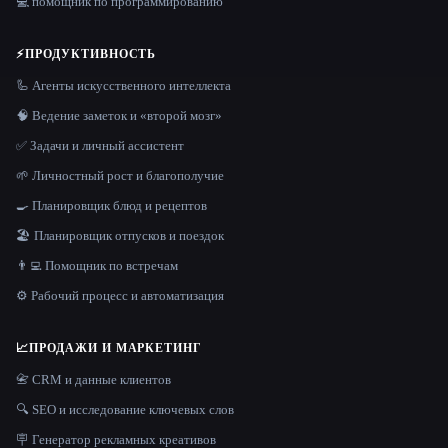
💻 помощник по программированию
⚡
ПРОДУКТИВНОСТЬ
🦾 Агенты искусственного интеллекта
🧠 Ведение заметок и «второй мозг»
✅ Задачи и личный ассистент
🌱 Личностный рост и благополучие
🍳 Планировщик блюд и рецептов
🏖 Планировщик отпусков и поездок
👨‍💻 Помощник по встречам
⚙️ Рабочий процесс и автоматизация
📈
ПРОДАЖИ И МАРКЕТИНГ
📇 CRM и данные клиентов
🔍 SEO и исследование ключевых слов
🪧 Генератор рекламных креативов