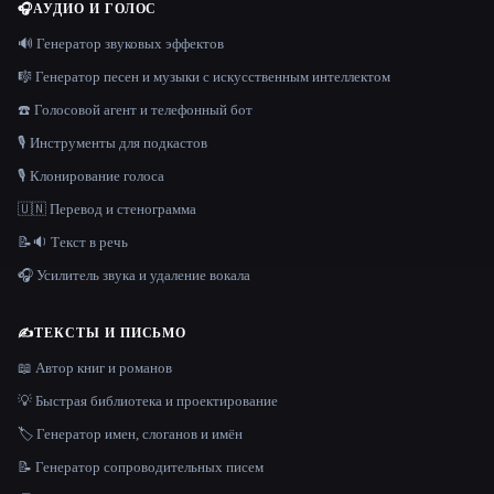
🎧
АУДИО И ГОЛОС
🔊 Генератор звуковых эффектов
🎼 Генератор песен и музыки с искусственным интеллектом
☎️ Голосовой агент и телефонный бот
🎙️ Инструменты для подкастов
🎙️ Клонирование голоса
🇺🇳 Перевод и стенограмма
📝🔉 Текст в речь
🎧 Усилитель звука и удаление вокала
✍️
ТЕКСТЫ И ПИСЬМО
📖 Автор книг и романов
💡 Быстрая библиотека и проектирование
🏷️ Генератор имен, слоганов и имён
📝 Генератор сопроводительных писем