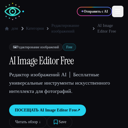
✦
Отправить с AI
Редактирование
AI Image
дом
Категории
изображений
Editor Free
✍️
🎨
Писатели
Дизайнеры
🖼️
Редактирование изображений
Free
AI Image Editor Free
💻
📈
Разработчики
Маркетологи
Редактор изображений AI │ Бесплатные
🎓
🎬
Студенты
Креаторы
универсальные инструменты искусственного
интеллекта для фотографий.
ПОСЕЩАТЬ
AI Image Editor Free
↗︎
Блог
Читать обзор ↓︎
Save
Сравнить инструменты