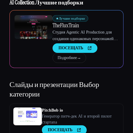
AI Collection Лучшие подборки
Esc
★
Лучшие подборки
TheFluxTrain
Студия Agentic AI Production для
создания одинаковых персонажей,
рабочих процессов и видео
ПОСЕЩАТЬ
Подробнее
→
Слайды и презентации
Выбор
категории
PitchBob io
Генератор питч-дек AI и второй пилот
стартапа
ПОСЕЩАТЬ