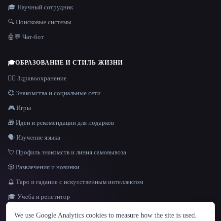
🎓 Научный сотрудник
🔍 Поисковые системы
🤖💬 Чат-бот
🎓
ОБРАЗОВАНИЕ И СТИЛЬ ЖИЗНИ
👩‍⚕️ Здравоохранение
💞 Знакомства и социальные сети
🎮 Игры
🎁 Идеи и рекомендации для подарков
🗣️ Изучение языка
💘 Профиль знакомств и линия самовывоза
🎲 Развлечения и новинки
🔮 Таро и гадание с искусственным интеллектом
🎓 Учеба и репетитор
ЯЗЫК
We use Google Analytics cookies to measure how the site is used.
English
español
Français
Русский
简体中文