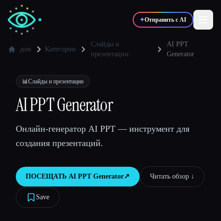
✦
Отправить с AI
Слайды и
AI PPT
дом
Категории
презентации
Generator
✍️
🎨
Писатели
Дизайнеры
📊
Слайды и презентации
AI PPT Generator
💻
📈
Разработчики
Маркетологи
Онлайн-генератор AI PPT — инструмент для
🎓
🎬
Студенты
Креаторы
создания презентаций.
ПОСЕЩАТЬ
AI PPT Generator
↗︎
Читать обзор ↓︎
Блог
Save
Сравнить инструменты