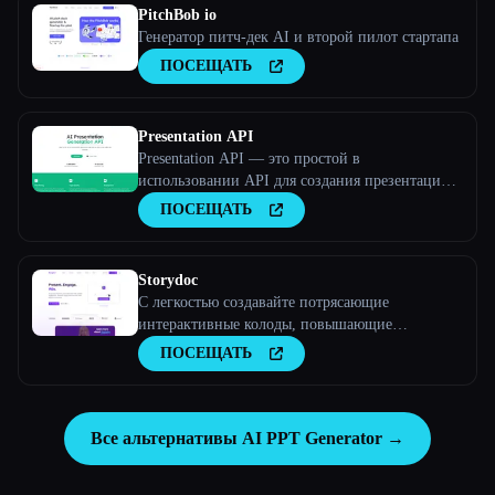
PitchBob io
Генератор питч-дек AI и второй пилот стартапа
ПОСЕЩАТЬ
Presentation API
Presentation API — это простой в
использовании API для создания презентаций,
который можно добавлять в свои приложения и
ПОСЕЩАТЬ
веб-сайты. Полное описание
Storydoc
С легкостью создавайте потрясающие
интерактивные колоды, повышающие
вовлеченность.
ПОСЕЩАТЬ
Все альтернативы AI PPT Generator →