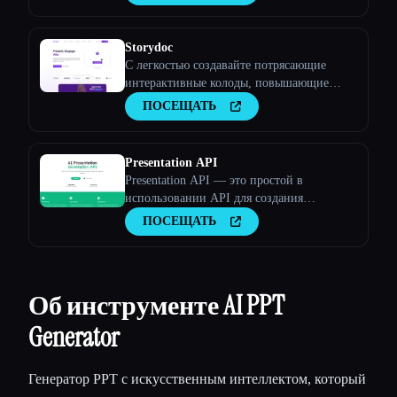
Storydoc
С легкостью создавайте потрясающие
интерактивные колоды, повышающие
вовлеченность.
ПОСЕЩАТЬ
Presentation API
Presentation API — это простой в
использовании API для создания
презентаций, который можно добавлять в
ПОСЕЩАТЬ
свои приложения и веб-сайты. Полное
описание
Об инструменте AI PPT
Generator
Генератор PPT с искусственным интеллектом, который