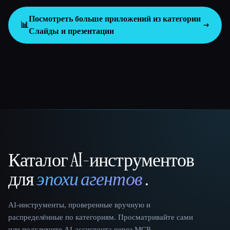
Посмотреть больше приложений из категории
📊
Слайды и презентации
Каталог AI-инструментов
That AI Collection
для
эпохи агентов
.
AI-инструменты, проверенные вручную и
распределённые по категориям. Просматривайте сами
или подключите AI-ассистента через MCP.