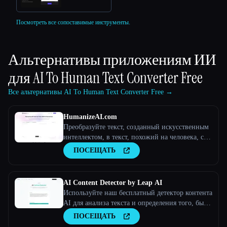
Посмотреть все сопоставимые инструменты.
Альтернативы приложениям ИИ
для
AI To Human Text Converter Free
Все альтернативы AI To Human Text Converter Free →
HumanizeAI.com
Преобразуйте текст, созданный искусственным
интеллектом, в текст, похожий на человека, с
помощью Humanize
ПОСЕЩАТЬ
AI Content Detector by Leap AI
Используйте наш бесплатный детектор контента
AI для анализа текста и определения того, был
ли он создан искусственным интеллектом или
ПОСЕЩАТЬ
нет. Инструмент AI Checker, 100% бесплатный