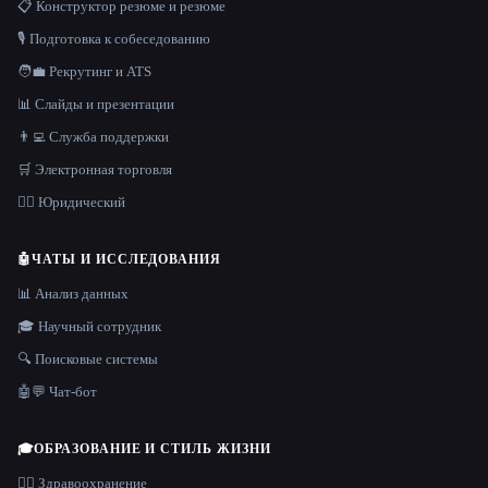
📋 Конструктор резюме и резюме
🎙️ Подготовка к собеседованию
🧑‍💼 Рекрутинг и ATS
📊 Слайды и презентации
👨‍💻 Служба поддержки
🛒 Электронная торговля
👩‍⚖️ Юридический
🤖
ЧАТЫ И ИССЛЕДОВАНИЯ
📊 Анализ данных
🎓 Научный сотрудник
🔍 Поисковые системы
🤖💬 Чат-бот
🎓
ОБРАЗОВАНИЕ И СТИЛЬ ЖИЗНИ
👩‍⚕️ Здравоохранение