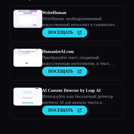
WriteHuman
WriteHuman: необнаруживаемый
искусственный интеллект и гуманизатор
искусственного интеллекта
ПОСЕЩАТЬ
HumanizeAI.com
Преобразуйте текст, созданный
искусственным интеллектом, в текст,
похожий на человека, с помощью
ПОСЕЩАТЬ
Humanize
AI Content Detector by Leap AI
Используйте наш бесплатный детектор
контента AI для анализа текста и
определения того, был ли он создан
ПОСЕЩАТЬ
искусственным интеллектом или нет.
Инструмент AI Checker, 100% бесплатный
и навсегда.