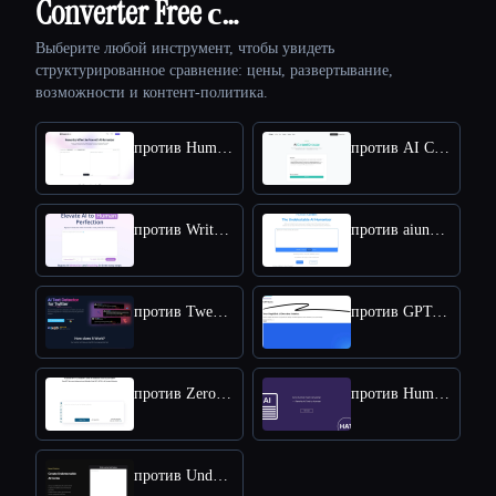
Converter Free с…
Выберите любой инструмент, чтобы увидеть
структурированное сравнение: цены, развертывание,
возможности и контент-политика.
против HumanizeAI.com
против AI Content Detector by Leap AI
против WriteHuman
против aiundetect
против Tweet Detective
против GPT-Zero
против ZeroGPT
против Humanize AI Text
против Undetectable AI