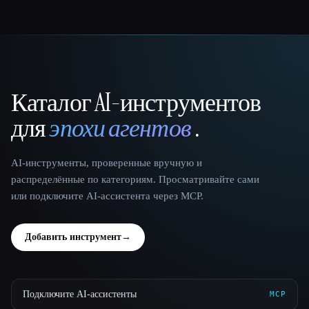
Каталог AI-инструментов
That AI Collection
для
эпохи агентов
.
AI-инструменты, проверенные вручную и
распределённые по категориям. Просматривайте сами
или подключите AI-ассистента через MCP.
Добавить инструмент
→
Подключите AI-ассистенты
MCP