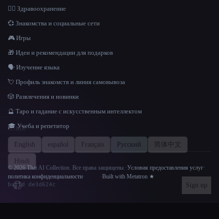
👩‍⚕️ Здравоохранение
💞 Знакомства и социальные сети
🎮 Игры
🎁 Идеи и рекомендации для подарков
🗣️ Изучение языка
💘 Профиль знакомств и линия самовывоза
🎲 Развлечения и новинки
🔮 Таро и гадание с искусственным интеллектом
🎓 Учеба и репетитор
ЯЗЫК
English
español
Français
Русский
简体中文
Hindi
© 2026 That AI Collection. Все права защищены.
·
Условия предоставления услуг
·
Site information
политика конфиденциальности
·
·
Built with Metatron ★
Sign up
build de3d624c