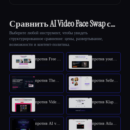
Сравнить AI Video Face Swap с…
Выберите любой инструмент, чтобы увидеть
структурированное сравнение: цены, развертывание,
возможности и контент-политика.
против Free AI kissing video generator
против youtube video downloader
против TheFluxTrain
против SellerPic AI
против VideoIdeas AI
против Klap App
против AI video editor
против Atlabs AI