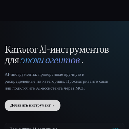
Каталог AI-инструментов
That AI Collection
для
эпохи агентов
.
AI-инструменты, проверенные вручную и
распределённые по категориям. Просматривайте сами
или подключите AI-ассистента через MCP.
Добавить инструмент
→