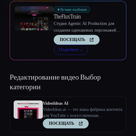
Esc
★
Лучшие подборки
TheFluxTrain
Студия Agentic AI Production для
создания одинаковых персонажей,
рабочих процессов и видео
ПОСЕЩАТЬ
Подробнее
→
Редактирование видео
Выбор
категории
VideoIdeas AI
VideoIdeas.ai — это ваша фабрика контента
для YouTube с искусственным
интеллектом. Создавайте полезные для
ПОСЕЩАТЬ
вирусов сценарии, свежие идеи для видео
и интересный контент за считанные