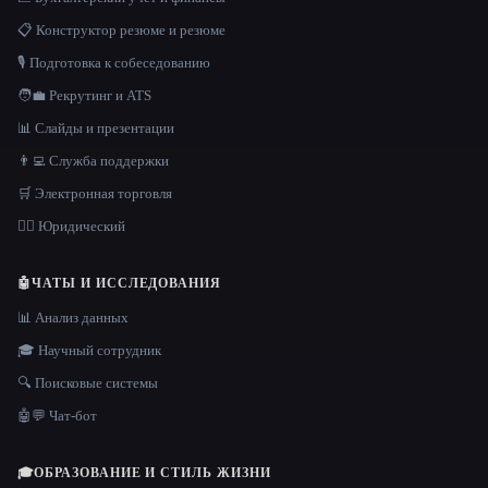
📋 Конструктор резюме и резюме
🎙️ Подготовка к собеседованию
🧑‍💼 Рекрутинг и ATS
📊 Слайды и презентации
👨‍💻 Служба поддержки
🛒 Электронная торговля
👩‍⚖️ Юридический
🤖
ЧАТЫ И ИССЛЕДОВАНИЯ
📊 Анализ данных
🎓 Научный сотрудник
🔍 Поисковые системы
🤖💬 Чат-бот
🎓
ОБРАЗОВАНИЕ И СТИЛЬ ЖИЗНИ