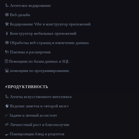
🦾 Агентское кодирование
🕸 Веб-дизайн
🛠️ Кодирование Vibe и конструктор приложений
📱 Конструктор мобильных приложений
🕸️ Обработка веб-страниц и извлечение данных
🔌 Плагины и расширения
🗄️ Помощник по базам данных и SQL
💻 помощник по программированию
⚡
ПРОДУКТИВНОСТЬ
🦾 Агенты искусственного интеллекта
🧠 Ведение заметок и «второй мозг»
✅ Задачи и личный ассистент
🌱 Личностный рост и благополучие
🍳 Планировщик блюд и рецептов