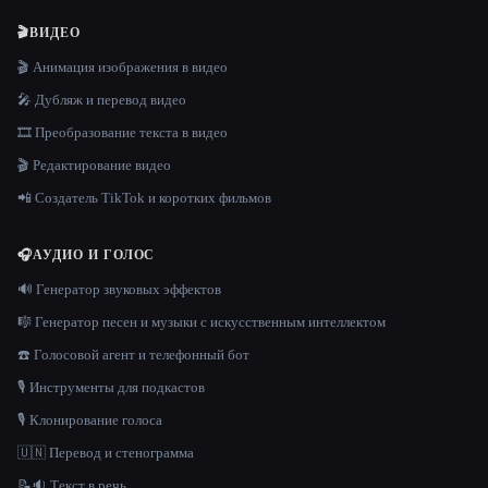
🎬
ВИДЕО
🎬 Анимация изображения в видео
🎤 Дубляж и перевод видео
🎞️ Преобразование текста в видео
🎬 Редактирование видео
📲 Создатель TikTok и коротких фильмов
🎧
АУДИО И ГОЛОС
🔊 Генератор звуковых эффектов
🎼 Генератор песен и музыки с искусственным интеллектом
☎️ Голосовой агент и телефонный бот
🎙️ Инструменты для подкастов
🎙️ Клонирование голоса
🇺🇳 Перевод и стенограмма
📝🔉 Текст в речь