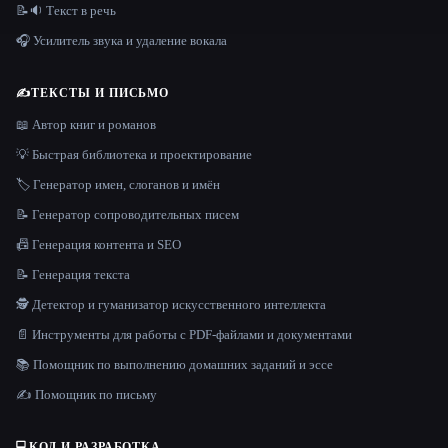
📝🔉 Текст в речь
🎧 Усилитель звука и удаление вокала
✍️
ТЕКСТЫ И ПИСЬМО
📖 Автор книг и романов
💡 Быстрая библиотека и проектирование
🏷️ Генератор имен, слоганов и имён
📝 Генератор сопроводительных писем
📠 Генерация контента и SEO
📝 Генерация текста
🕵️ Детектор и гуманизатор искусственного интеллекта
📄 Инструменты для работы с PDF-файлами и документами
📚 Помощник по выполнению домашних заданий и эссе
✍️ Помощник по письму
💻
КОД И РАЗРАБОТКА