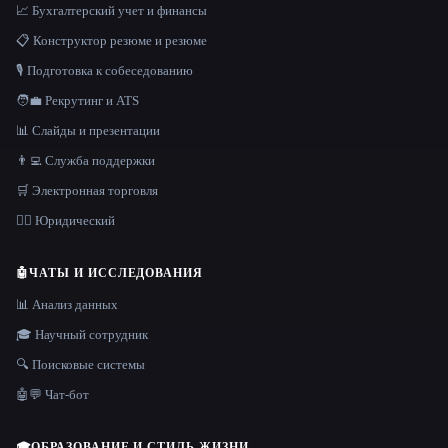
📈 Бухгалтерский учет и финансы
📋 Конструктор резюме и резюме
🎙️ Подготовка к собеседованию
🧑‍💼 Рекрутинг и ATS
📊 Слайды и презентации
👨‍💻 Служба поддержки
🛒 Электронная торговля
👩‍⚖️ Юридический
🤖
ЧАТЫ И ИССЛЕДОВАНИЯ
📊 Анализ данных
🎓 Научный сотрудник
🔍 Поисковые системы
🤖💬 Чат-бот
🎓
ОБРАЗОВАНИЕ И СТИЛЬ ЖИЗНИ