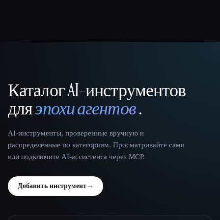
Каталог AI-инструментов
That AI Collection
для
эпохи агентов
.
AI-инструменты, проверенные вручную и
распределённые по категориям. Просматривайте сами
или подключите AI-ассистента через MCP.
Добавить инструмент
→