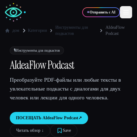
✦
Отправить с AI
Инструменты для
AIdeaFlow
дом
Категории
подкастов
Podcast
✍️
🎨
Писатели
Дизайнеры
🎙️
Инструменты для подкастов
AIdeaFlow Podcast
💻
📈
Разработчики
Маркетологи
Преобразуйте PDF-файлы или любые тексты в
🎓
🎬
Студенты
Креаторы
увлекательные подкасты с диалогами для двух
человек или лекции для одного человека.
ПОСЕЩАТЬ
AIdeaFlow Podcast
↗︎
Блог
Читать обзор ↓︎
Save
Сравнить инструменты