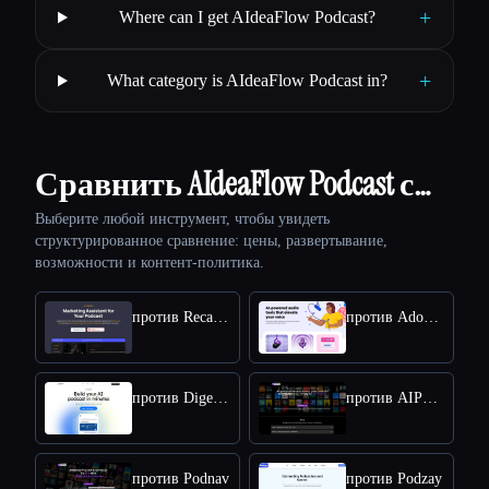
+
Where can I get AIdeaFlow Podcast?
+
What category is AIdeaFlow Podcast in?
Сравнить AIdeaFlow Podcast с…
Выберите любой инструмент, чтобы увидеть
структурированное сравнение: цены, развертывание,
возможности и контент-политика.
против Recast Studio
против Adobe Podcast
против Digest.fm
против AIPodNav
против Podnav
против Podzay