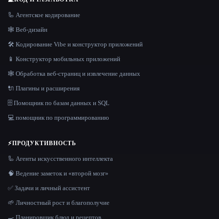
🦾 Агентское кодирование
🕸 Веб-дизайн
🛠️ Кодирование Vibe и конструктор приложений
📱 Конструктор мобильных приложений
🕸️ Обработка веб-страниц и извлечение данных
🔌 Плагины и расширения
🗄️ Помощник по базам данных и SQL
💻 помощник по программированию
⚡
ПРОДУКТИВНОСТЬ
🦾 Агенты искусственного интеллекта
🧠 Ведение заметок и «второй мозг»
✅ Задачи и личный ассистент
🌱 Личностный рост и благополучие
🍳 Планировщик блюд и рецептов