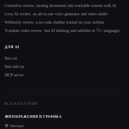
Coursebox review: turning documents into trackable courses with AI
Lovo AI review: an all-in-one voice generator and video studio
Webbotify review: a no-code chatbot trained on your website
Translate.video review: fast AI dubbing and subtitles in 75+ languages
ДЛЯ AI
llms.txt
llms-full.txt
MCP server
ВСЕ КАТЕГОРИИ
🎨
ИЗОБРАЖЕНИЯ И ГРАФИКА
😎 Аватары