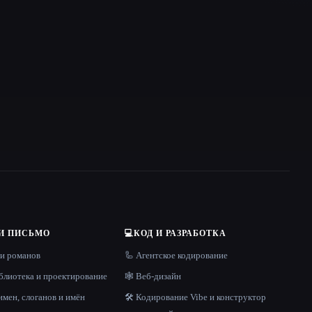
И ПИСЬМО
💻
КОД И РАЗРАБОТКА
 и романов
🦾 Агентское кодирование
блиотека и проектирование
🕸 Веб-дизайн
имен, слоганов и имён
🛠️ Кодирование Vibe и конструктор