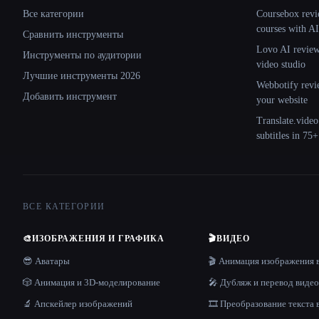
Все категории
Coursebox revi
courses with AI
Сравнить инструменты
Lovo AI review:
Инструменты по аудитории
video studio
Лучшие инструменты 2026
Webbotify revi
Добавить инструмент
your website
Translate.video
subtitles in 75
ВСЕ КАТЕГОРИИ
🎨
ИЗОБРАЖЕНИЯ И ГРАФИКА
🎬
ВИДЕО
😎 Аватары
🎬 Анимация изображения 
🎲 Анимация и 3D-моделирование
🎤 Дубляж и перевод видео
🔬 Апскейлер изображений
🎞️ Преобразование текста 