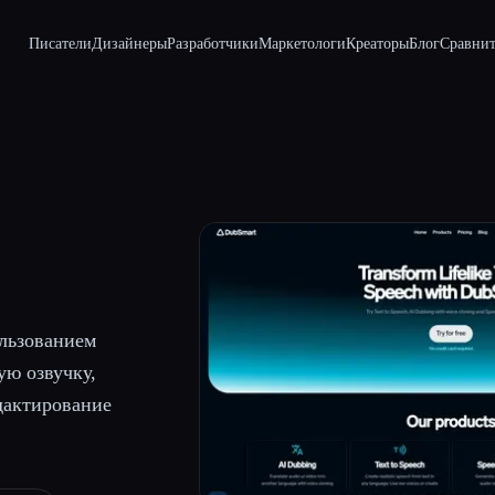
Писатели
Дизайнеры
Разработчики
Маркетологи
Креаторы
Блог
Сравнит
ользованием
ую озвучку,
дактирование