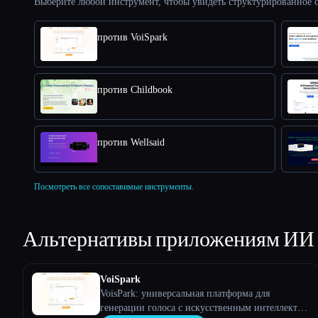
Выберите любой инструмент, чтобы увидеть структурированное с
против VoiSpark
против Childbook
против Wellsaid
Посмотреть все сопоставимые инструменты.
Альтернативы приложениям ИИ
VoiSpark
VoisPark: универсальная платформа для
генерации голоса с искусственным интеллектом