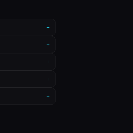
+
+
+
+
+