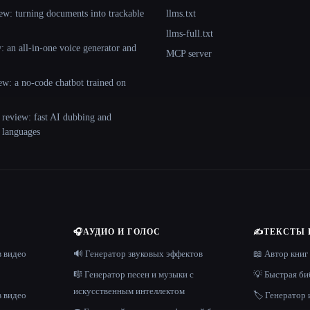
ew: turning documents into trackable
llms.txt
llms-full.txt
 an all-in-one voice generator and
MCP server
ew: a no-code chatbot trained on
 review: fast AI dubbing and
+ languages
🎧
АУДИО И ГОЛОС
✍️
ТЕКСТЫ 
в видео
🔊 Генератор звуковых эффектов
📖 Автор книг
🎼 Генератор песен и музыки с
💡 Быстрая би
искусственным интеллектом
в видео
🏷️ Генератор 