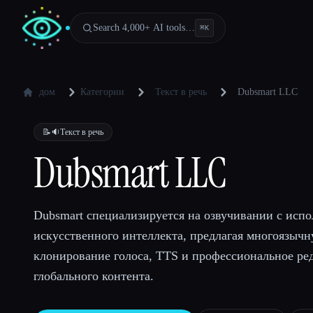
Search 4,000+ AI tools…
⌘
K
дом
Категории
Текст в речь
Dubsmart LLC
📝🔉
Текст в речь
Dubsmart LLC
Dubsmart специализируется на озвучивании с исп
искусственного интеллекта, предлагая многоязычн
клонирование голоса, TTS и профессиональное ре
глобального контента.