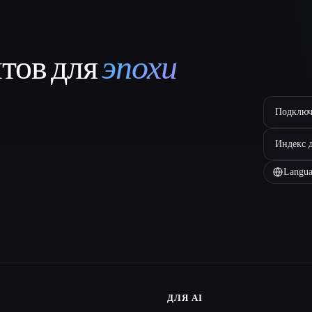
нтов для
эпохи
Подключ
Индекс 
Langua
ДЛЯ AI