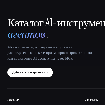
Каталог AI-инструме
That AI Collection
агентов
.
AI-инструменты, проверенные вручную и
распределённые по категориям. Просматривайте сами
или подключите AI-ассистента через MCP.
Добавить инструмент
→
ОБЗОР
ЧИТАТЬ
Site navigation