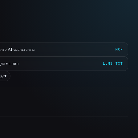
ите AI-ассистенты
MCP
для машин
LLMS.TXT
ge
▾