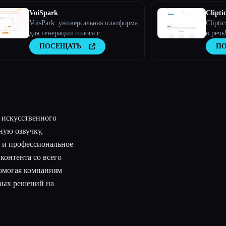
VoiSpark
Cliptic
VoisPark: универсальная платформа
Clipti
для генерации голоса с
в речь
искусственным интеллектом |
ПОСЕЩАТЬ
П
Преобразование текста в речь и
клонирование голоса
е искусственного
ную озвучку,
) и профессиональное
контента со всего
помогая компаниям
вых решений на