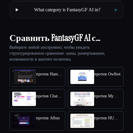
+
What category is FantasyGF AI in?
Сравнить FantasyGF AI с…
Выберите любой инструмент, чтобы увидеть
структурированное сравнение: цены, развертывание,
возможности и контент-политика.
против HammerAI
против Owlbot
против Chatbase
против My AskAI
против Albus
против HUMATA