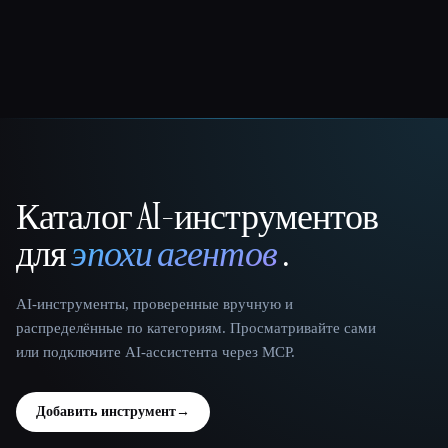
Каталог AI-инструментов
That AI Collection
для
эпохи агентов
.
AI-инструменты, проверенные вручную и
распределённые по категориям. Просматривайте сами
или подключите AI-ассистента через MCP.
Добавить инструмент
→