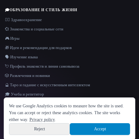
🎓
ОБРАЗОВАНИЕ И СТИЛЬ ЖИЗНИ
👩‍⚕️ Здравоохранение
💞 Знакомства и социальные сети
🎮 Игры
🎁 Идеи и рекомендации для подарков
🗣️ Изучение языка
💘 Профиль знакомств и линия самовывоза
🎲 Развлечения и новинки
🔮 Таро и гадание с искусственным интеллектом
🎓 Учеба и репетитор
ЯЗЫК
We use Google Analytics cookies to measure how the site is used.
English
español
Français
Русский
简体中文
You can accept or reject these analytics cookies. The site works
Hindi
either way.
Privacy policy
.
© 2026 That AI Collection. Все права защищены.
·
Условия предоставления услуг
·
Site information
политика конфиденциальности
·
·
Built with Metatron ★
Reject
Accept
build de3d624c
Sign up