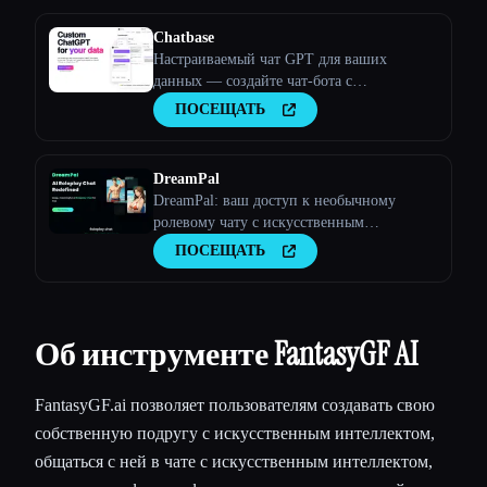
вашим клиентам или вашей команде.
Chatbase
Настраиваемый чат GPT для ваших
данных — создайте чат-бота с
искусственным интеллектом, обученного
ПОСЕЩАТЬ
вашим данным
DreamPal
DreamPal: ваш доступ к необычному
ролевому чату с искусственным
интеллектом
ПОСЕЩАТЬ
Об инструменте FantasyGF AI
FantasyGF.ai позволяет пользователям создавать свою
собственную подругу с искусственным интеллектом,
общаться с ней в чате с искусственным интеллектом,