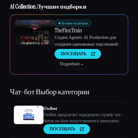
Esc
AI Collection Лучшие подборки
★
Лучшие подборки
TheFluxTrain
Студия Agentic AI Production для
создания одинаковых персонажей,
рабочих процессов и видео
ПОСЕЩАТЬ
Подробнее
→
Чат-бот
Выбор категории
Owlbot
Owlbot предлагает передовую службу чат-
ботов на базе искусственного интеллекта,
которая легко интегрируется с вашими
ПОСЕЩАТЬ
данными и мгновенно отвечает вам,