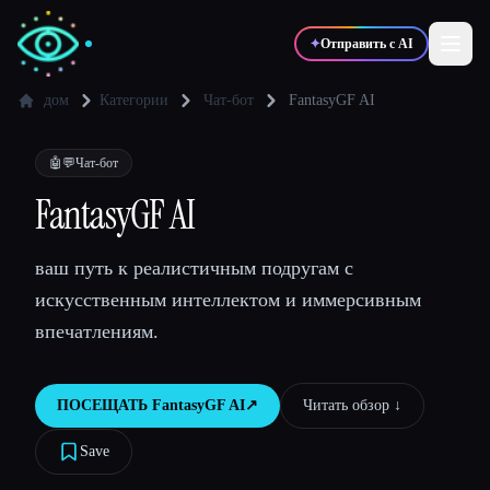
✦
Отправить с AI
дом
Категории
Чат-бот
FantasyGF AI
✍️
🎨
Писатели
Дизайнеры
🤖💬
Чат-бот
FantasyGF AI
💻
📈
Разработчики
Маркетологи
ваш путь к реалистичным подругам с
искусственным интеллектом и иммерсивным
🎓
🎬
Студенты
Креаторы
впечатлениям.
ПОСЕЩАТЬ
FantasyGF AI
↗︎
Читать обзор ↓︎
Блог
Save
Сравнить инструменты