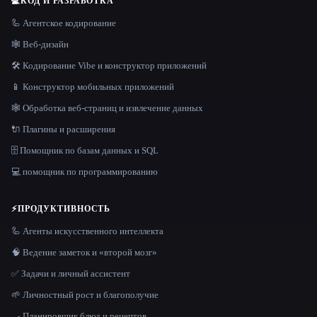
💻
КОД И РАЗРАБОТКА
🦾 Агентское кодирование
🕸 Веб-дизайн
🛠️ Кодирование Vibe и конструктор приложений
📱 Конструктор мобильных приложений
🕸️ Обработка веб-страниц и извлечение данных
🔌 Плагины и расширения
🗄️ Помощник по базам данных и SQL
💻 помощник по программированию
⚡
ПРОДУКТИВНОСТЬ
🦾 Агенты искусственного интеллекта
🧠 Ведение заметок и «второй мозг»
✅ Задачи и личный ассистент
🌱 Личностный рост и благополучие
🍳 Планировщик блюд и рецептов