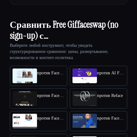
Сравнить Free Giffaceswap (no
sign-up) с…
Выберите любой инструмент, чтобы увидеть
структурированное сравнение: цены, развертывание,
возможности и контент-политика.
против Face Swap
против AI FaceSwap
против Face Swapper
против Reface
против FaceVary
против FaceSwapper