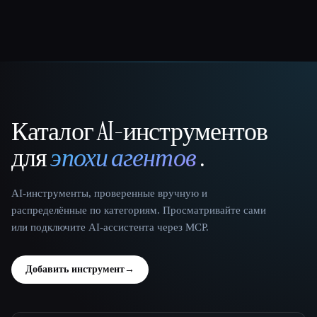
Каталог AI-инструментов
That AI Collection
для
эпохи агентов
.
AI-инструменты, проверенные вручную и
распределённые по категориям. Просматривайте сами
или подключите AI-ассистента через MCP.
Добавить инструмент
→