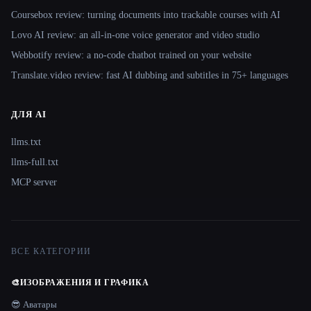
Coursebox review: turning documents into trackable courses with AI
Lovo AI review: an all-in-one voice generator and video studio
Webbotify review: a no-code chatbot trained on your website
Translate.video review: fast AI dubbing and subtitles in 75+ languages
ДЛЯ AI
llms.txt
llms-full.txt
MCP server
ВСЕ КАТЕГОРИИ
🎨
ИЗОБРАЖЕНИЯ И ГРАФИКА
😎 Аватары