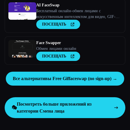
AI FaceSwap
Бесплатный онлайн-обмен лицами с
искусственным интеллектом для видео, GIF-
файлов и фотографий
ПОСЕЩАТЬ
Face Swapper
Обмен лицами онлайн
ПОСЕЩАТЬ
Все альтернативы Free Giffaceswap (no sign-up) →
Посмотреть больше приложений из
🎭
категории
Смена лица