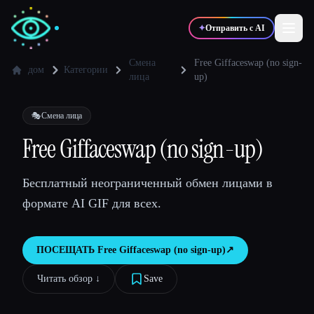
✦
Отправить с AI
Смена
Free Giffaceswap (no sign-
дом
Категории
лица
up)
✍️
🎨
Писатели
Дизайнеры
🎭
Смена лица
Free Giffaceswap (no sign-up)
💻
📈
Разработчики
Маркетологи
Бесплатный неограниченный обмен лицами в
🎓
🎬
Студенты
Креаторы
формате AI GIF для всех.
ПОСЕЩАТЬ
Free Giffaceswap (no sign-up)
↗︎
Блог
Читать обзор ↓︎
Save
Сравнить инструменты