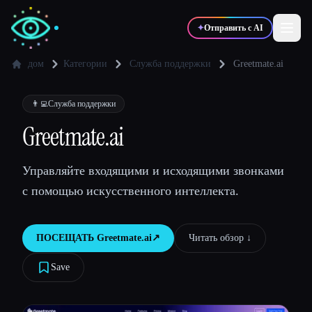
✦
Отправить с AI
дом
Категории
Служба поддержки
Greetmate.ai
✍️
🎨
Писатели
Дизайнеры
👨‍💻
Служба поддержки
Greetmate.ai
💻
📈
Разработчики
Маркетологи
Управляйте входящими и исходящими звонками
с помощью искусственного интеллекта.
🎓
🎬
Студенты
Креаторы
ПОСЕЩАТЬ
Greetmate.ai
↗︎
Читать обзор ↓︎
Save
Блог
Сравнить инструменты