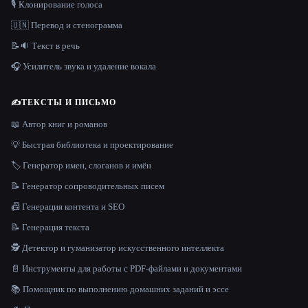
🎙️ Клонирование голоса
🇺🇳 Перевод и стенограмма
📝🔉 Текст в речь
🎧 Усилитель звука и удаление вокала
✍️
ТЕКСТЫ И ПИСЬМО
📖 Автор книг и романов
💡 Быстрая библиотека и проектирование
🏷️ Генератор имен, слоганов и имён
📝 Генератор сопроводительных писем
📠 Генерация контента и SEO
📝 Генерация текста
🕵️ Детектор и гуманизатор искусственного интеллекта
📄 Инструменты для работы с PDF-файлами и документами
📚 Помощник по выполнению домашних заданий и эссе