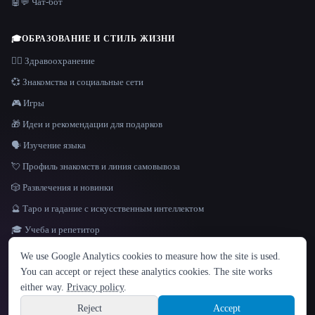
🤖💬 Чат-бот
🎓
ОБРАЗОВАНИЕ И СТИЛЬ ЖИЗНИ
👩‍⚕️ Здравоохранение
💞 Знакомства и социальные сети
🎮 Игры
🎁 Идеи и рекомендации для подарков
🗣️ Изучение языка
💘 Профиль знакомств и линия самовывоза
🎲 Развлечения и новинки
🔮 Таро и гадание с искусственным интеллектом
🎓 Учеба и репетитор
ЯЗЫК
We use Google Analytics cookies to measure how the site is used.
English
español
Français
Русский
简体中文
You can accept or reject these analytics cookies. The site works
Hindi
either way.
Privacy policy
.
© 2026 That AI Collection. Все права защищены.
·
Условия предоставления услуг
·
Site information
политика конфиденциальности
·
·
Built with Metatron ★
Reject
Accept
build de3d624c