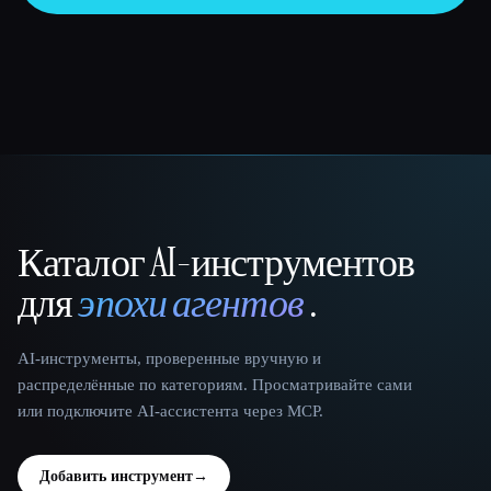
Каталог AI-инструментов
That AI Collection
для
эпохи агентов
.
AI-инструменты, проверенные вручную и
распределённые по категориям. Просматривайте сами
или подключите AI-ассистента через MCP.
Добавить инструмент
→