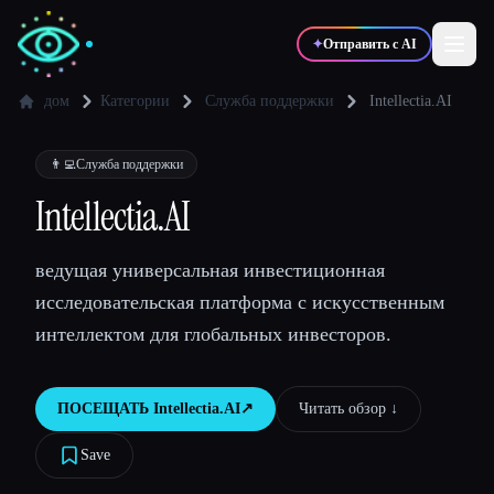
✦
Отправить с AI
дом
Категории
Служба поддержки
Intellectia.AI
✍️
🎨
Писатели
Дизайнеры
👨‍💻
Служба поддержки
Intellectia.AI
💻
📈
Разработчики
Маркетологи
ведущая универсальная инвестиционная
исследовательская платформа с искусственным
🎓
🎬
Студенты
Креаторы
интеллектом для глобальных инвесторов.
ПОСЕЩАТЬ
Intellectia.AI
↗︎
Читать обзор ↓︎
Блог
Save
Сравнить инструменты