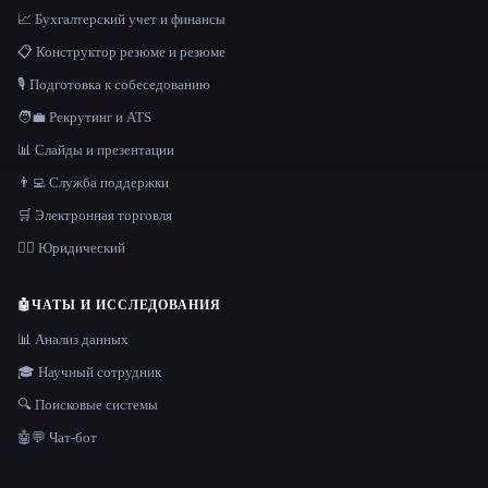
📈 Бухгалтерский учет и финансы
📋 Конструктор резюме и резюме
🎙️ Подготовка к собеседованию
🧑‍💼 Рекрутинг и ATS
📊 Слайды и презентации
👨‍💻 Служба поддержки
🛒 Электронная торговля
👩‍⚖️ Юридический
🤖
ЧАТЫ И ИССЛЕДОВАНИЯ
📊 Анализ данных
🎓 Научный сотрудник
🔍 Поисковые системы
🤖💬 Чат-бот