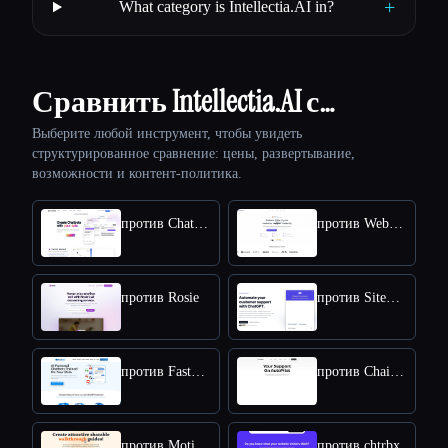
+
What category is Intellectia.AI in?
Сравнить Intellectia.AI с…
Выберите любой инструмент, чтобы увидеть
структурированное сравнение: цены, развертывание,
возможности и контент-политика.
против Chat Data
против Webbotify
против Rosie
против SiteSpeakAI
против FastBots.ai
против Chaindesk
против MotionShot
против chtrbx