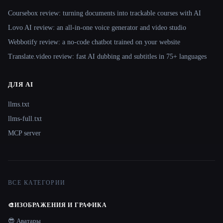
Coursebox review: turning documents into trackable courses with AI
Lovo AI review: an all-in-one voice generator and video studio
Webbotify review: a no-code chatbot trained on your website
Translate.video review: fast AI dubbing and subtitles in 75+ languages
ДЛЯ AI
llms.txt
llms-full.txt
MCP server
ВСЕ КАТЕГОРИИ
🎨
ИЗОБРАЖЕНИЯ И ГРАФИКА
😎 Аватары