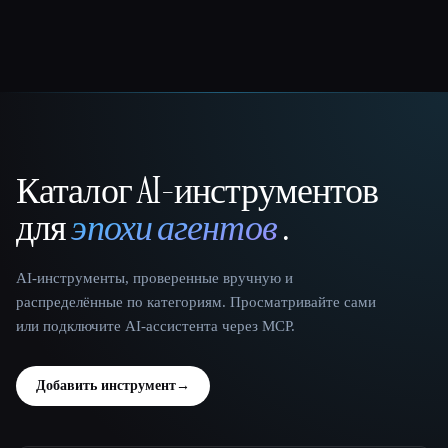
Каталог AI-инструментов
That AI Collection
для
эпохи агентов
.
AI-инструменты, проверенные вручную и
распределённые по категориям. Просматривайте сами
или подключите AI-ассистента через MCP.
Добавить инструмент
→