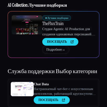
Esc
AI Collection Лучшие подборки
★
Лучшие подборки
TheFluxTrain
Студия Agentic AI Production для
создания одинаковых персонажей,
рабочих процессов и видео
ПОСЕЩАТЬ
Подробнее
→
Служба поддержки
Выбор категории
Chat Data
Настраиваемый чат-бот с искусственным
интеллектом, работающий круглосуточно
и без выходных
ПОСЕЩАТЬ