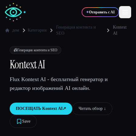
✦
Отправить с AI
Генерация контента и
Kontext
дом
Категории
SEO
AI
✍️
🎨
Писатели
Дизайнеры
📠
Генерация контента и SEO
Kontext AI
💻
📈
Разработчики
Маркетологи
Flux Kontext AI - бесплатный генератор и
🎓
🎬
Студенты
Креаторы
редактор изображений AI онлайн.
ПОСЕЩАТЬ
Kontext AI
↗︎
Читать обзор ↓︎
Блог
Save
Сравнить инструменты