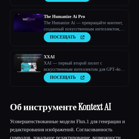
The Humanize Ai Pro
The Humanize Ai — превращайте контент,
созданный искусственным интеллектом, в
текст, написанный людьми
ПОСЕЩАТЬ
XXAI
XAI — первый второй пилот с
искусственным интеллектом для GPT-4o и
Claude 3.5
ПОСЕЩАТЬ
Об инструменте Kontext AI
Усовершенствованные модели Flux.1 для генерации и
редактирования изображений. Согласованность
символов, локальное редактирование, возможности