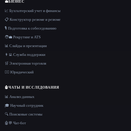
💼
БИЗНЕС
📈 Бухгалтерский учет и финансы
📋 Конструктор резюме и резюме
🎙️ Подготовка к собеседованию
🧑‍💼 Рекрутинг и ATS
📊 Слайды и презентации
👨‍💻 Служба поддержки
🛒 Электронная торговля
👩‍⚖️ Юридический
🤖
ЧАТЫ И ИССЛЕДОВАНИЯ
📊 Анализ данных
🎓 Научный сотрудник
🔍 Поисковые системы
🤖💬 Чат-бот