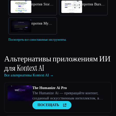
против StoryChief
против BurstyAI
против MyMap.AI YouTube Summarizer
Посмотреть все сопоставимые инструменты.
Альтернативы приложениям ИИ
для
Kontext AI
Все альтернативы Kontext AI →
The Humanize Ai Pro
The Humanize Ai — превращайте контент,
созданный искусственным интеллектом, в
текст, написанный людьми
ПОСЕЩАТЬ