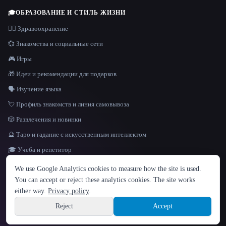
🎓
ОБРАЗОВАНИЕ И СТИЛЬ ЖИЗНИ
👩‍⚕️ Здравоохранение
💞 Знакомства и социальные сети
🎮 Игры
🎁 Идеи и рекомендации для подарков
🗣️ Изучение языка
💘 Профиль знакомств и линия самовывоза
🎲 Развлечения и новинки
🔮 Таро и гадание с искусственным интеллектом
🎓 Учеба и репетитор
ЯЗЫК
We use Google Analytics cookies to measure how the site is used.
English
español
Français
Русский
简体中文
You can accept or reject these analytics cookies. The site works
Hindi
either way.
Privacy policy
.
© 2026 That AI Collection. Все права защищены.
·
Условия предоставления услуг
·
Site information
политика конфиденциальности
·
·
Built with Metatron ★
Reject
Accept
build de3d624c
Sign up