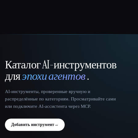
Каталог AI-инструментов
That AI Collection
для
эпохи агентов
.
AI-инструменты, проверенные вручную и
распределённые по категориям. Просматривайте сами
или подключите AI-ассистента через MCP.
Добавить инструмент
→