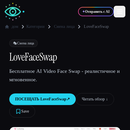
✦
Отправить с AI
дом
Категории
Смена лица
LoveFaceSwap
✍️
🎨
Писатели
Дизайнеры
🎭
Смена лица
LoveFaceSwap
💻
📈
Разработчики
Маркетологи
Бесплатное AI Video Face Swap - реалистичное и
мгновенное.
🎓
🎬
Студенты
Креаторы
ПОСЕЩАТЬ
LoveFaceSwap
↗︎
Читать обзор ↓︎
Save
Блог
Сравнить инструменты