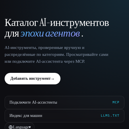
Каталог AI-инструментов
That AI Collection
для
эпохи агентов
.
AI-инструменты, проверенные вручную и
распределённые по категориям. Просматривайте сами
или подключите AI-ассистента через MCP.
Добавить инструмент
→
Подключите AI-ассистенты
MCP
Индекс для машин
LLMS.TXT
Language
▾