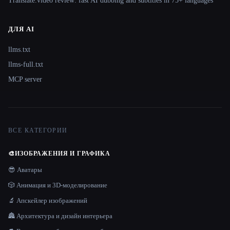
Translate.video review: fast AI dubbing and subtitles in 75+ languages
ДЛЯ AI
llms.txt
llms-full.txt
MCP server
ВСЕ КАТЕГОРИИ
🎨
ИЗОБРАЖЕНИЯ И ГРАФИКА
😎 Аватары
🎲 Анимация и 3D-моделирование
🔬 Апскейлер изображений
🏯 Архитектура и дизайн интерьера