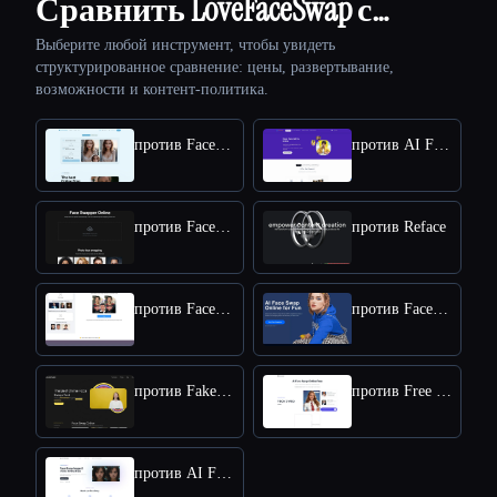
Сравнить LoveFaceSwap с…
Выберите любой инструмент, чтобы увидеть
структурированное сравнение: цены, развертывание,
возможности и контент-политика.
против Face Swap
против AI FaceSwap
против Face Swapper
против Reface
против FaceVary
против FaceSwapper
против Fakeface
против Free Face Swap
против AI Face Swap App