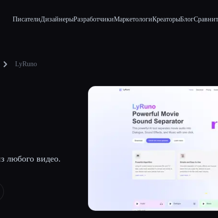
Писатели
Дизайнеры
Разработчики
Маркетологи
Креаторы
Блог
Сравнит
LyRuno
з любого видео.