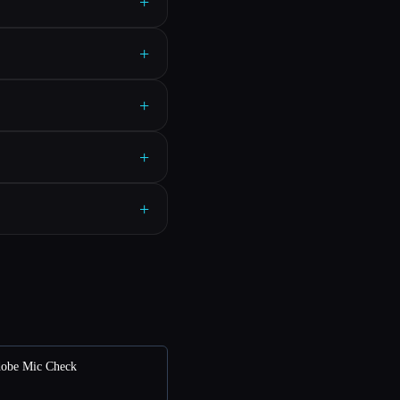
+
+
+
+
+
obe Mic Check