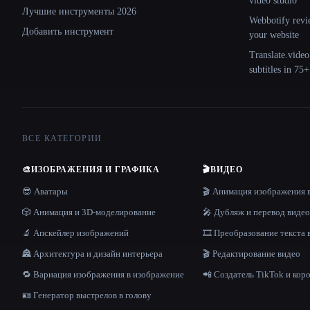
video studio
Лучшие инструменты 2026
Webbotify revi
Добавить инструмент
your website
Translate.video
subtitles in 75
ВСЕ КАТЕГОРИИ
🎨
ИЗОБРАЖЕНИЯ И ГРАФИКА
🎬
ВИДЕО
😎 Аватары
🎬 Анимация изображения 
🎲 Анимация и 3D-моделирование
🎤 Дубляж и перевод видео
🔬 Апскейлер изображений
🎞️ Преобразование текста 
🏯 Архитектура и дизайн интерьера
🎬 Редактирование видео
🔁 Вариация изображения в изображение
📲 Создатель TikTok и кор
🪪 Генератор выстрелов в голову