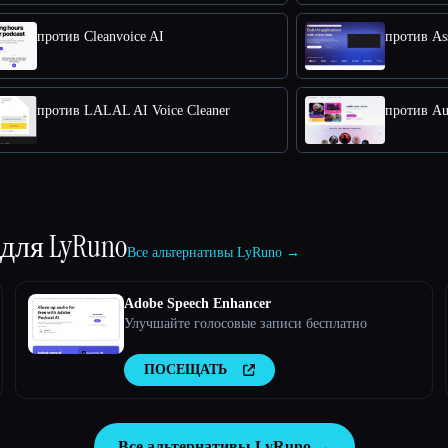
против Cleanvoice AI
против As
против LALAL AI Voice Cleaner
против Au
 для
LyRuno
Все альтернативы LyRuno →
Adobe Speech Enhancer
Улучшайте голосовые записи бесплатно
ПОСЕЩАТЬ
Все альтернативы LyRuno →