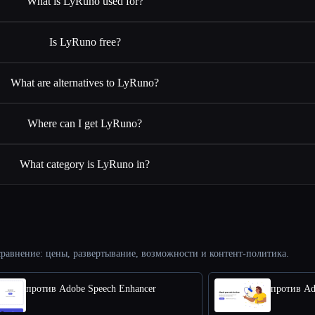
What is LyRuno used for?
Is LyRuno free?
What are alternatives to LyRuno?
Where can I get LyRuno?
What category is LyRuno in?
равнение: цены, развертывание, возможности и контент-политика.
против Adobe Speech Enhancer
против Ad