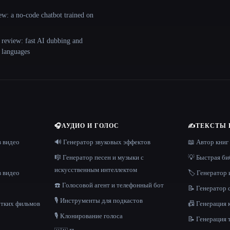
ew: a no-code chatbot trained on
 review: fast AI dubbing and
+ languages
🎧
АУДИО И ГОЛОС
✍️
ТЕКСТЫ 
в видео
🔊 Генератор звуковых эффектов
📖 Автор книг
🎼 Генератор песен и музыки с
💡 Быстрая би
искусственным интеллектом
в видео
🏷️ Генератор 
☎️ Голосовой агент и телефонный бот
📝 Генератор
🎙️ Инструменты для подкастов
отких фильмов
📠 Генерация 
🎙️ Клонирование голоса
📝 Генерация 