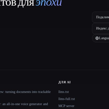
нтов для
эпохи
Подключ
Индекс 
Langua
ДЛЯ AI
ew: turning documents into trackable
llms.txt
llms-full.txt
 an all-in-one voice generator and
MCP server