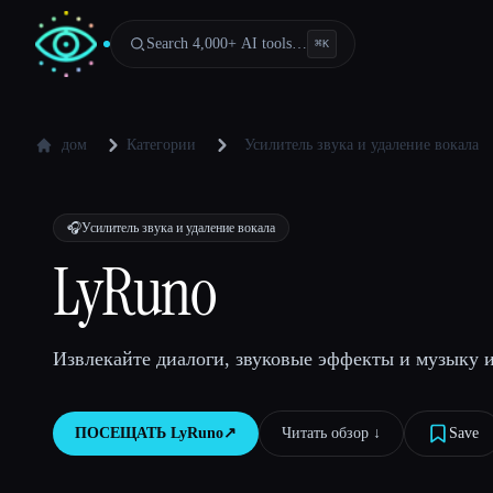
Search 4,000+ AI tools…
⌘
K
дом
Категории
Усилитель звука и удаление вокала
🎧
Усилитель звука и удаление вокала
LyRuno
Извлекайте диалоги, звуковые эффекты и музыку и
ПОСЕЩАТЬ
LyRuno
↗︎
Читать обзор ↓︎
Save