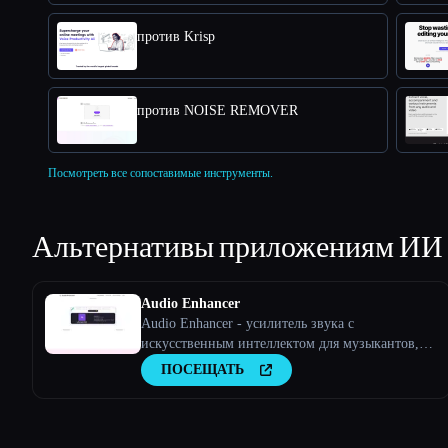
против Krisp
против NOISE REMOVER
Посмотреть все сопоставимые инструменты.
Альтернативы приложениям ИИ
Audio Enhancer
Audio Enhancer - усилитель звука с
искусственным интеллектом для музыкантов,
подкастов, интервью и многого другого.
ПОСЕЩАТЬ