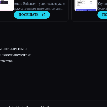
Audio Enhancer - усилитель звука с
Улучш
искусственным интеллектом для
беспл
музыкантов, подкастов, интервью
ПОСЕЩАТЬ
П
и многого другого.
ым интеллектом и
и аккомпанемент из
ачества.