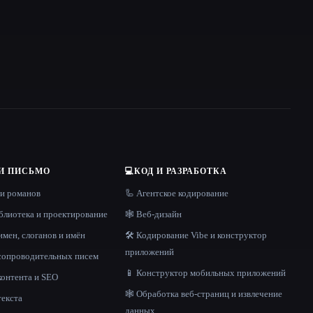
И ПИСЬМО
💻
КОД И РАЗРАБОТКА
 и романов
🦾 Агентское кодирование
блиотека и проектирование
🕸 Веб-дизайн
имен, слоганов и имён
🛠️ Кодирование Vibe и конструктор
приложений
 сопроводительных писем
📱 Конструктор мобильных приложений
контента и SEO
🕸️ Обработка веб-страниц и извлечение
текста
данных