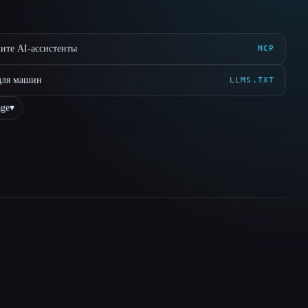
ите AI-ассистенты
MCP
для машин
LLMS.TXT
ge
▾