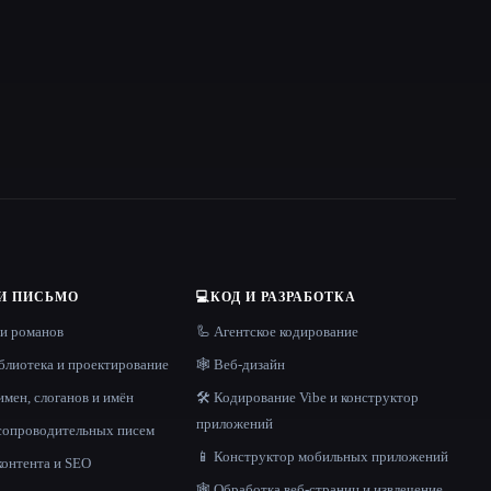
И ПИСЬМО
💻
КОД И РАЗРАБОТКА
 и романов
🦾 Агентское кодирование
блиотека и проектирование
🕸 Веб-дизайн
имен, слоганов и имён
🛠️ Кодирование Vibe и конструктор
приложений
 сопроводительных писем
📱 Конструктор мобильных приложений
контента и SEO
🕸️ Обработка веб-страниц и извлечение