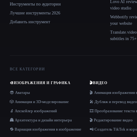
Lovo AI review:
Инструменты по аудитории
video studio
Лучшие инструменты 2026
Webbotify revi
Добавить инструмент
your website
Translate.video
subtitles in 75
ВСЕ КАТЕГОРИИ
🎨
ИЗОБРАЖЕНИЯ И ГРАФИКА
🎬
ВИДЕО
😎 Аватары
🎬 Анимация изображения 
🎲 Анимация и 3D-моделирование
🎤 Дубляж и перевод видео
🔬 Апскейлер изображений
🎞️ Преобразование текста 
🏯 Архитектура и дизайн интерьера
🎬 Редактирование видео
🔁 Вариация изображения в изображение
📲 Создатель TikTok и кор