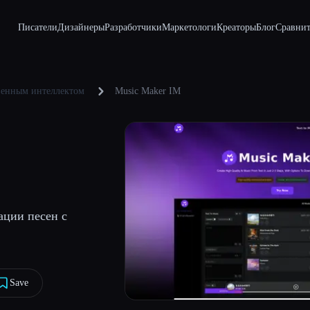
Писатели
Дизайнеры
Разработчики
Маркетологи
Креаторы
Блог
Сравнит
твенным интеллектом
Music Maker IM
ации песен с
Save