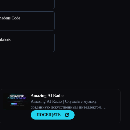
adeus Code
dabots
Amazing AI Radio
Amazing AI Radio | Слушайте музыку,
созданную искусственным интеллектом,
находите новых исполнителей, изучайте чарты
ПОСЕЩАТЬ
и загружайте собственные треки на Amazing AI
Radio.