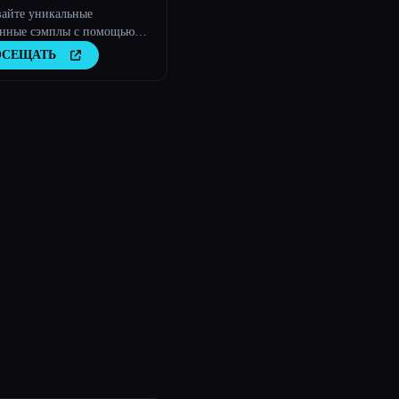
вайте уникальные
анные сэмплы с помощью
твенного интеллекта
ОСЕЩАТЬ