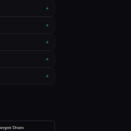
+
+
+
+
+
ergent Drums