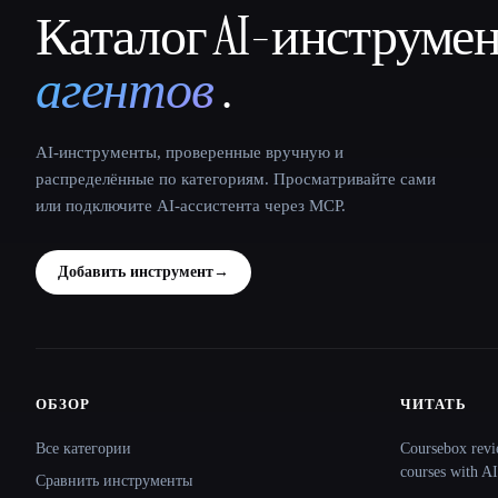
Каталог AI-инструме
That AI Collection
агентов
.
AI-инструменты, проверенные вручную и
распределённые по категориям. Просматривайте сами
или подключите AI-ассистента через MCP.
Добавить инструмент
→
ОБЗОР
ЧИТАТЬ
Site navigation
Все категории
Coursebox revi
courses with AI
Сравнить инструменты