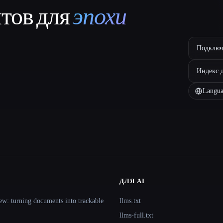
нтов для
эпохи
Подключ
Индекс 
Langua
ДЛЯ AI
ew: turning documents into trackable
llms.txt
llms-full.txt