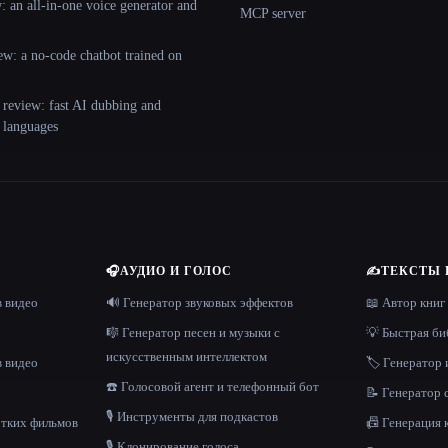
 an all-in-one voice generator and
MCP server
ew: a no-code chatbot trained on
 review: fast AI dubbing and
+ languages
🎧
АУДИО И ГОЛОС
✍️
ТЕКСТЫ 
в видео
🔊 Генератор звуковых эффектов
📖 Автор книг
🎼 Генератор песен и музыки с
💡 Быстрая би
искусственным интеллектом
в видео
🏷️ Генератор 
☎️ Голосовой агент и телефонный бот
📝 Генератор
🎙️ Инструменты для подкастов
отких фильмов
📠 Генерация 
🎙️ Клонирование голоса