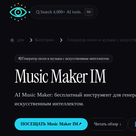
Search 4,000+ AI tools…
⌘
K
дом
Категории
Генератор песен и музыки с искусс
🎼
Генератор песен и музыки с искусственным интеллектом
Music Maker IM
AI Music Maker: бесплатный инструмент для генер
искусственным интеллектом.
ПОСЕЩАТЬ
Music Maker IM
↗︎
Читать обзор ↓︎