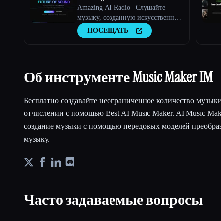
Amazing AI Radio | Слушайте
музыку, созданную искусственным
интеллектом, находите новых
ПОСЕЩАТЬ
исполнителей, изучайте чарты и
загружайте собственные треки на
Amazing AI Radio.
Об инструменте Music Maker IM
Бесплатно создавайте неограниченное количество музык
отчислений с помощью Best AI Music Maker. AI Music Ma
создание музыки с помощью передовых моделей преобраз
музыку.
Часто задаваемые вопросы