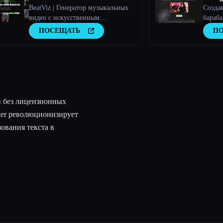
BeatViz | Генератор музыкальных
Созда
видео с искусственным
бараб
интеллектом для музыкантов
искусс
ПОСЕЩАТЬ
П
и без лицензионных
ker революционизирует
ования текста в