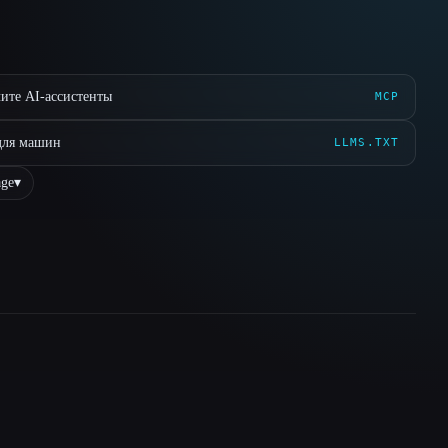
ите AI-ассистенты
MCP
для машин
LLMS.TXT
ge
▾