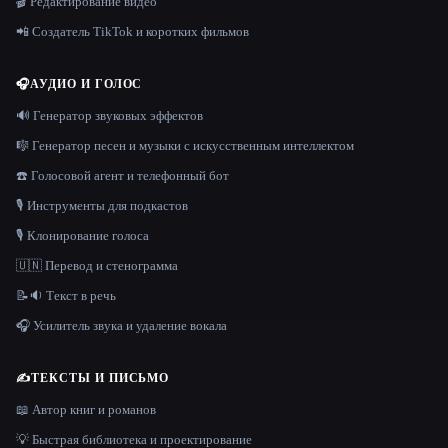
🎬 Редактирование видео
📲 Создатель TikTok и коротких фильмов
🎧
АУДИО И ГОЛОС
🔊 Генератор звуковых эффектов
🎼 Генератор песен и музыки с искусственным интеллектом
☎️ Голосовой агент и телефонный бот
🎙️ Инструменты для подкастов
🎙️ Клонирование голоса
🇺🇳 Перевод и стенограмма
📝🔉 Текст в речь
🎧 Усилитель звука и удаление вокала
✍️
ТЕКСТЫ И ПИСЬМО
📖 Автор книг и романов
💡 Быстрая библиотека и проектирование