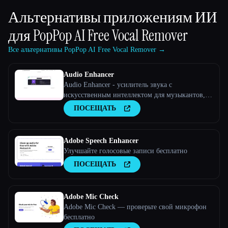
Альтернативы приложениям ИИ
для
PopPop AI Free Vocal Remover
Все альтернативы PopPop AI Free Vocal Remover →
Audio Enhancer
Audio Enhancer - усилитель звука с
искусственным интеллектом для музыкантов,
подкастов, интервью и многого другого.
ПОСЕЩАТЬ
Adobe Speech Enhancer
Улучшайте голосовые записи бесплатно
ПОСЕЩАТЬ
Adobe Mic Check
Adobe Mic Check — проверьте свой микрофон
бесплатно