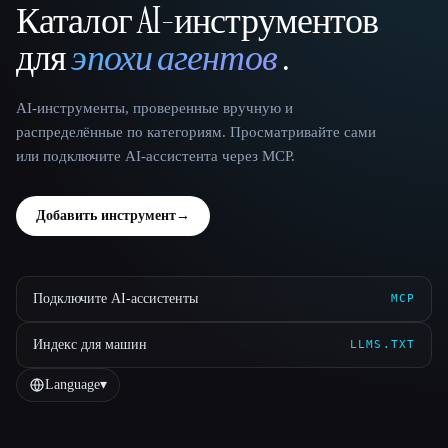
Каталог AI-инструментов
That AI Collection
для
эпохи агентов
.
AI-инструменты, проверенные вручную и
распределённые по категориям. Просматривайте сами
или подключите AI-ассистента через MCP.
Добавить инструмент
→
Подключите AI-ассистенты
MCP
Индекс для машин
LLMS.TXT
Language
▾