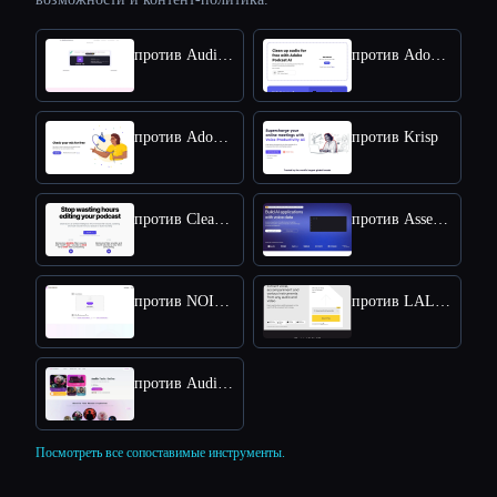
против Audio Enhancer
против Adobe Speech Enhancer
против Adobe Mic Check
против Krisp
против Cleanvoice AI
против Assemblyai
против NOISE REMOVER
против LALAL AI Voice Cleaner
против Audio Muse
Посмотреть все сопоставимые инструменты.