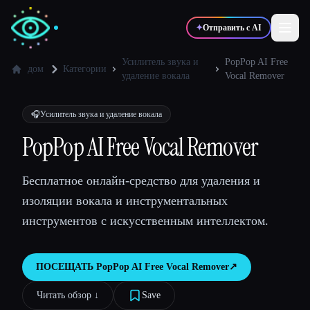
✦
Отправить с AI
Усилитель звука и
PopPop AI Free
дом
Категории
удаление вокала
Vocal Remover
✍️
🎨
Писатели
Дизайнеры
🎧
Усилитель звука и удаление вокала
PopPop AI Free Vocal Remover
💻
📈
Разработчики
Маркетологи
Бесплатное онлайн-средство для удаления и
🎓
🎬
Студенты
Креаторы
изоляции вокала и инструментальных
инструментов с искусственным интеллектом.
ПОСЕЩАТЬ
PopPop AI Free Vocal Remover
↗︎
Блог
Читать обзор ↓︎
Save
Сравнить инструменты