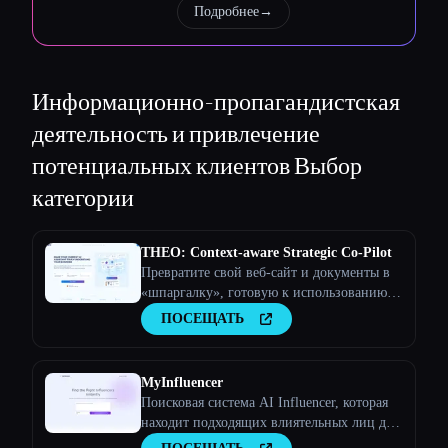
Подробнее
→
Esc
Информационно-пропагандистская
деятельность и привлечение
потенциальных клиентов
Выбор
категории
THEO: Context-aware Strategic Co-Pilot
Превратите свой веб-сайт и документы в
«шпаргалку», готовую к использованию
искусственного интеллекта, и ваш
ПОСЕЩАТЬ
помощник по искусственному интеллекту
станет стратегическим партнером
MyInfluencer
Поисковая система AI Influencer, которая
находит подходящих влиятельных лиц для
любого бизнеса