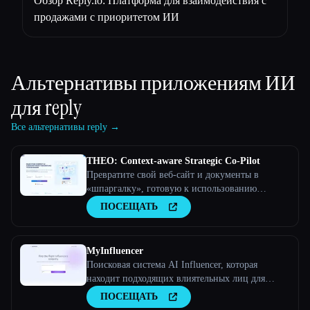
Обзор Reply.io: Платформа для взаимодействия с
продажами с приоритетом ИИ
Альтернативы приложениям ИИ
для
reply
Все альтернативы reply →
THEO: Context-aware Strategic Co-Pilot
Превратите свой веб-сайт и документы в
«шпаргалку», готовую к использованию
искусственного интеллекта, и ваш помощник
ПОСЕЩАТЬ
по искусственному интеллекту станет
стратегическим партнером
MyInfluencer
Поисковая система AI Influencer, которая
находит подходящих влиятельных лиц для
любого бизнеса
ПОСЕЩАТЬ