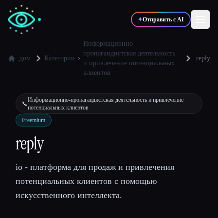
✦
Отправить с AI
Информационно-
пропагандистская деятельность
дом
Категории
reply
и привлечение потенциальных
✍️
🎨
Писатели
Дизайнеры
клиентов
Информационно-пропагандистская деятельность и привлечение
💻
📈
📞
Разработчики
Маркетологи
потенциальных клиентов
Freemium
reply
🎓
🎬
Студенты
Креаторы
io - платформа для продаж и привлечения
потенциальных клиентов с помощью
Блог
искусственного интеллекта.
Сравнить инструменты