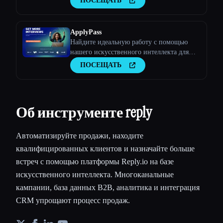
ПОСЕЩАТЬ
ApplyPass
Найдите идеальную работу с помощью
нашего искусственного интеллекта для
подачи заявлений о приеме на работу.
ПОСЕЩАТЬ
Каждую неделю автоматически подавайте
заявки на сотни инженерных вакансий!
Присоединяйтесь к ApplyPass, чтобы
получить 100 бесплатных заявок.
Об инструменте reply
Автоматизируйте продажи, находите
квалифицированных клиентов и назначайте больше
встреч с помощью платформы Reply.io на базе
искусственного интеллекта. Многоканальные
кампании, база данных B2B, аналитика и интеграция
CRM упрощают процесс продаж.