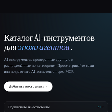
Каталог AI-инструментов
That AI Collection
для
эпохи агентов
.
AI-инструменты, проверенные вручную и
распределённые по категориям. Просматривайте сами
или подключите AI-ассистента через MCP.
Добавить инструмент
→
Подключите AI-ассистенты
MCP