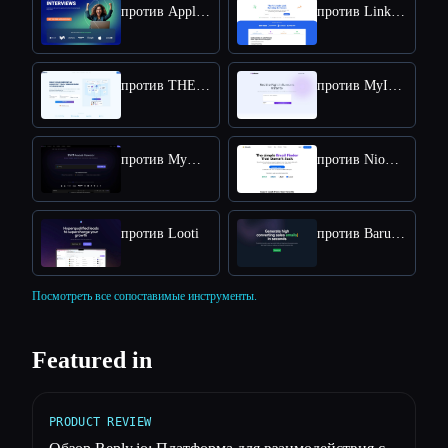
против ApplyPass
против LinkDR
против THEO: Context-aware Strategic Co-Pilot
против MyInfluencer
против MyMap.AI Swot Analysis Generator
против NioLeads
против Looti
против BaruaAI
Посмотреть все сопоставимые инструменты.
Featured in
PRODUCT REVIEW