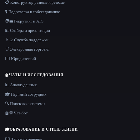
📋 Конструктор резюме и резюме
🎙️ Подготовка к собеседованию
🧑‍💼 Рекрутинг и ATS
📊 Слайды и презентации
👨‍💻 Служба поддержки
🛒 Электронная торговля
👩‍⚖️ Юридический
🤖
ЧАТЫ И ИССЛЕДОВАНИЯ
📊 Анализ данных
🎓 Научный сотрудник
🔍 Поисковые системы
🤖💬 Чат-бот
🎓
ОБРАЗОВАНИЕ И СТИЛЬ ЖИЗНИ
👩‍⚕️ Здравоохранение