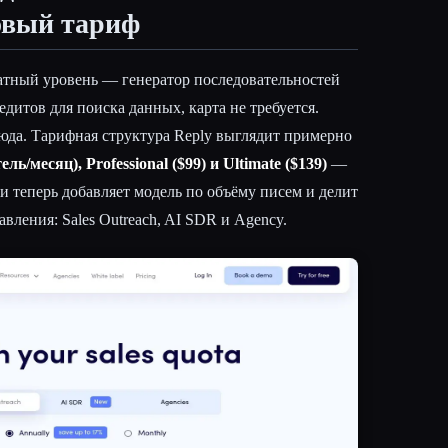
овый тариф
атный уровень — генератор последовательностей
дитов для поиска данных, карта не требуется.
юда. Тарифная структура Reply выглядит примерно
ель/месяц), Professional ($99) и Ultimate ($139)
—
и теперь добавляет модель по объёму писем и делит
авления: Sales Outreach, AI SDR и Agency.