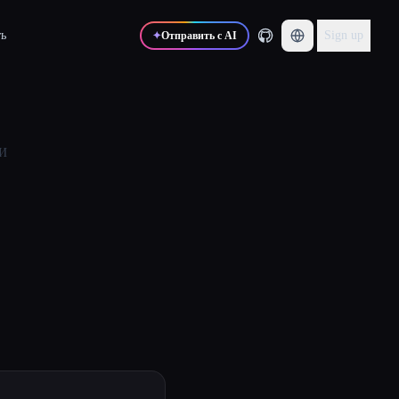
ь
Sign up
✦
Отправить с AI
ИИ