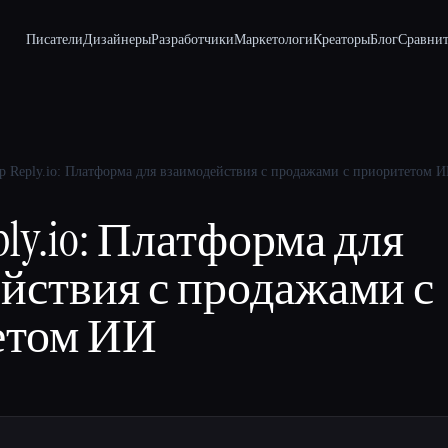
Писатели
Дизайнеры
Разработчики
Маркетологи
Креаторы
Блог
Сравнит
р Reply.io: Платформа для взаимодействия с продажами с приоритетом 
ly.io: Платформа для
йствия с продажами с
етом ИИ