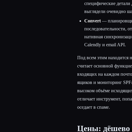
специфические детали 
выглядели очевидно ш
Convert
— планировщик
последовательности, о
нативная синхронизация
Calendly и email API.
Под всем этим находится 
считает основной функцие
входящих на каждом почто
ящиков и мониторинг SPF
высоком объёме исходящих
отличает инструмент, попа
оседает в спаме.
Цены: дёшево 