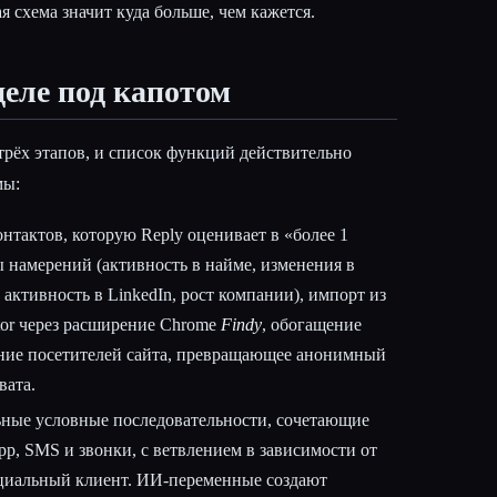
я схема значит куда больше, чем кажется.
деле под капотом
трёх этапов, и список функций действительно
мы:
нтактов, которую Reply оценивает в «более 1
ы намерений (активность в найме, изменения в
 активность в LinkedIn, рост компании), импорт из
ator через расширение Chrome
Findy
, обогащение
ание посетителей сайта, превращающее анонимный
вата.
ые условные последовательности, сочетающие
App, SMS и звонки, с ветвлением в зависимости от
нциальный клиент. ИИ-переменные создают