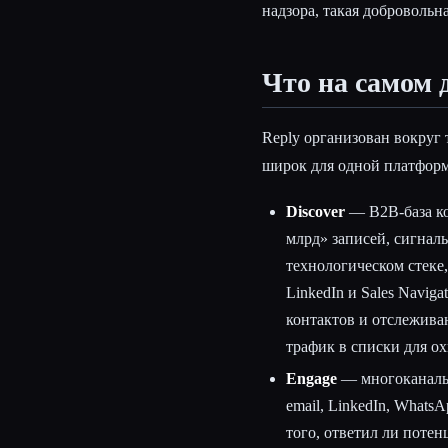
надзора, такая добровольна
Что на самом 
Reply организован вокруг 
широк для одной платфор
Discover
— B2B-база ко
млрд» записей, сигнал
технологическом стеке,
LinkedIn и Sales Navig
контактов и отслежив
трафик в списки для ох
Engage
— многоканальн
email, LinkedIn, Whats
того, ответил ли поте