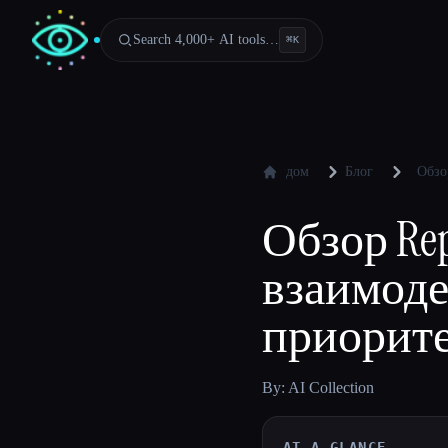
Search 4,000+ AI tools…
⌘
K
дом
Блог
Обзо
Обзор Rep
взаимоде
приорит
By: AI Collection
AT A GLANCE