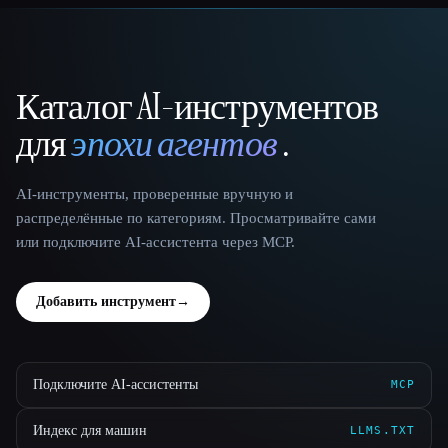
Каталог AI-инструментов
That AI Collection
для
эпохи агентов
.
AI-инструменты, проверенные вручную и
распределённые по категориям. Просматривайте сами
или подключите AI-ассистента через MCP.
Добавить инструмент
→
Подключите AI-ассистенты
MCP
Индекс для машин
LLMS.TXT