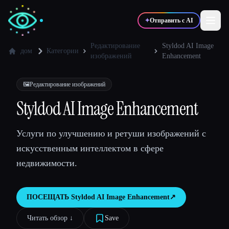
✦
Отправить с AI
Редактирование
Styldod AI Image
дом
Категории
изображений
Enhancement
✍️
🎨
Писатели
Дизайнеры
🖼️
Редактирование изображений
Styldod AI Image Enhancement
💻
📈
Разработчики
Маркетологи
Услуги по улучшению и ретуши изображений с
🎓
🎬
Студенты
Креаторы
искусственным интеллектом в сфере
недвижимости.
ПОСЕЩАТЬ
Styldod AI Image Enhancement
↗︎
Блог
Читать обзор ↓︎
Save
Сравнить инструменты