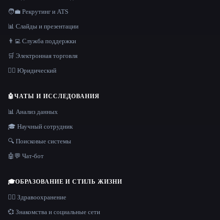
🧑‍💼 Рекрутинг и ATS
📊 Слайды и презентации
👨‍💻 Служба поддержки
🛒 Электронная торговля
👩‍⚖️ Юридический
🤖
ЧАТЫ И ИССЛЕДОВАНИЯ
📊 Анализ данных
🎓 Научный сотрудник
🔍 Поисковые системы
🤖💬 Чат-бот
🎓
ОБРАЗОВАНИЕ И СТИЛЬ ЖИЗНИ
👩‍⚕️ Здравоохранение
💞 Знакомства и социальные сети