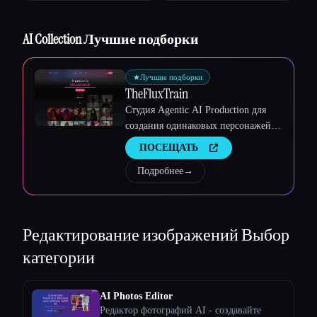
Esc
AI Collection Лучшие подборки
★
Лучшие подборки
TheFluxTrain
Студия Agentic AI Production для
создания одинаковых персонажей,
рабочих процессов и видео
ПОСЕЩАТЬ
Подробнее
→
Редактирование изображений
Выбор
категории
AI Photos Editor
Редактор фотографий AI - создавайте