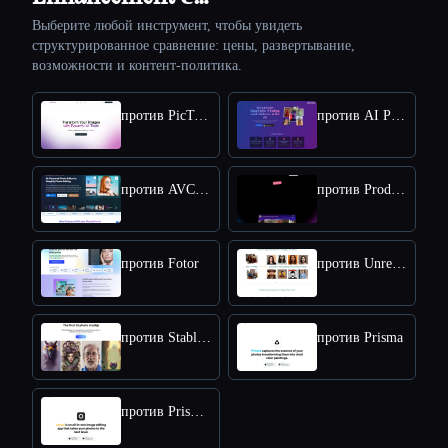
Выберите любой инструмент, чтобы увидеть
структурированное сравнение: цены, развертывание,
возможности и контент-политика.
против PicTools.AI
против AI Photos Editor
против AVCLabs PhotoPro AI
против ProductScope AI
против Fotor
против Unrealme
против Stabledojo
против Prisma
против Prisma Lensa