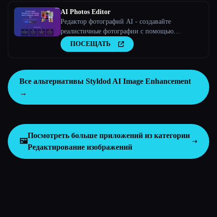
AI Photos Editor
Редактор фотографий AI - создавайте
реалистичные фотографии с помощью
искусственного интеллекта
ПОСЕЩАТЬ
Все альтернативы Styldod AI Image Enhancement
→
Посмотреть больше приложений из категории
🖼️
Редактирование изображений