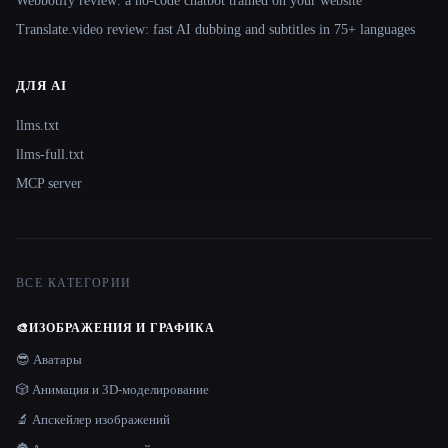
Webbotify review: a no-code chatbot trained on your website
Translate.video review: fast AI dubbing and subtitles in 75+ languages
ДЛЯ AI
llms.txt
llms-full.txt
MCP server
ВСЕ КАТЕГОРИИ
🎨
ИЗОБРАЖЕНИЯ И ГРАФИКА
😎 Аватары
🎲 Анимация и 3D-моделирование
🔬 Апскейлер изображений