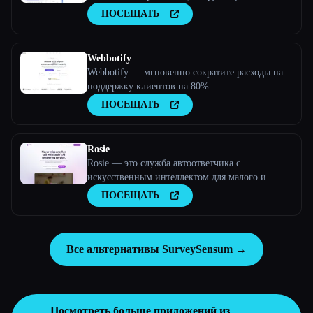
выходных
ПОСЕЩАТЬ
Webbotify
Webbotify — мгновенно сократите расходы на
поддержку клиентов на 80%.
ПОСЕЩАТЬ
Rosie
Rosie — это служба автоответчика с
искусственным интеллектом для малого и
среднего бизнеса.
ПОСЕЩАТЬ
Все альтернативы SurveySensum →
Посмотреть больше приложений из