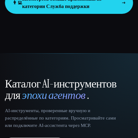
👨‍💻
категории
Служба поддержки
Каталог AI-инструментов
That AI Collection
для
эпохи агентов
.
AI-инструменты, проверенные вручную и
распределённые по категориям. Просматривайте сами
или подключите AI-ассистента через MCP.