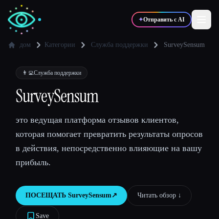
✦
Отправить с AI
дом
Категории
Служба поддержки
SurveySensum
✍️
🎨
Писатели
Дизайнеры
👨‍💻
Служба поддержки
SurveySensum
💻
📈
Разработчики
Маркетологи
это ведущая платформа отзывов клиентов,
которая помогает превратить результаты опросов
🎓
🎬
Студенты
Креаторы
в действия, непосредственно влияющие на вашу
прибыль.
Блог
ПОСЕЩАТЬ
SurveySensum
↗︎
Читать обзор ↓︎
Сравнить инструменты
Save