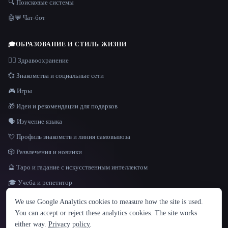
🔍 Поисковые системы
🤖💬 Чат-бот
🎓
ОБРАЗОВАНИЕ И СТИЛЬ ЖИЗНИ
👩‍⚕️ Здравоохранение
💞 Знакомства и социальные сети
🎮 Игры
🎁 Идеи и рекомендации для подарков
🗣️ Изучение языка
💘 Профиль знакомств и линия самовывоза
🎲 Развлечения и новинки
🔮 Таро и гадание с искусственным интеллектом
🎓 Учеба и репетитор
ЯЗЫК
We use Google Analytics cookies to measure how the site is used.
English
español
Français
Русский
简体中文
You can accept or reject these analytics cookies. The site works
Hindi
either way.
Privacy policy
.
© 2026 That AI Collection. Все права защищены.
·
Условия предоставления услуг
·