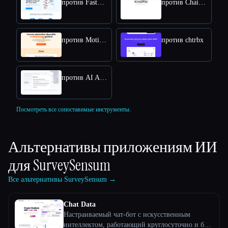
против FastBots.ai
против Chaindesk
против MotionShot
против chtrbx
против AI Answers by Cohere
Посмотреть все сопоставимые инструменты.
Альтернативы приложениям ИИ
для
SurveySensum
Все альтернативы SurveySensum →
Chat Data
Настраиваемый чат-бот с искусственным
интеллектом, работающий круглосуточно и без