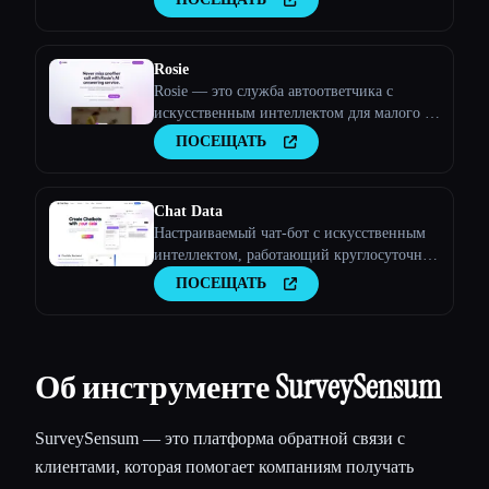
Rosie
Rosie — это служба автоответчика с
искусственным интеллектом для малого и
среднего бизнеса.
ПОСЕЩАТЬ
Chat Data
Настраиваемый чат-бот с искусственным
интеллектом, работающий круглосуточно
и без выходных
ПОСЕЩАТЬ
Об инструменте SurveySensum
SurveySensum — это платформа обратной связи с
клиентами, которая помогает компаниям получать