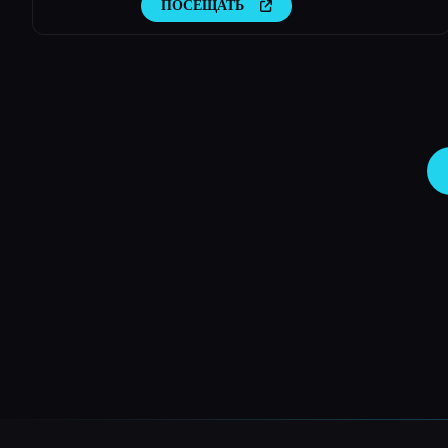
ПОСЕЩАТЬ
бесплатных персонализированных изображений
профиля с искусственным интеллектом за
считанные минуты. Попробуйте → aiselfi.es