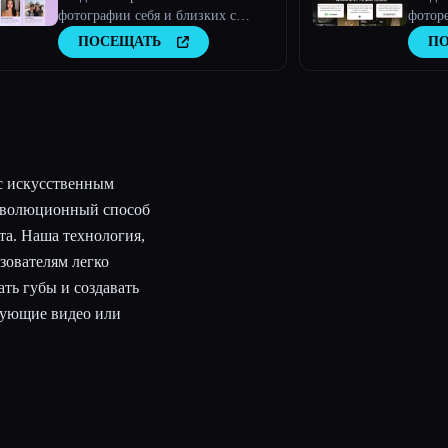
фотографии себя и близких с
фоторе
помощью искусственного
искус
ПОСЕЩАТЬ
П
интеллекта
 с искусственным
революционный способ
та. Наша технология,
зователям легко
ть губы и создавать
вующие видео или