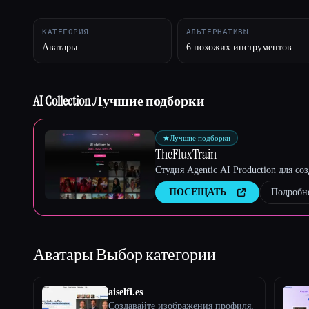
КАТЕГОРИЯ
АЛЬТЕРНАТИВЫ
Аватары
6 похожих инструментов
Esc
AI Collection Лучшие подборки
★
Лучшие подборки
TheFluxTrain
Студия Agentic AI Production для с
ПОСЕЩАТЬ
Подробн
Аватары
Выбор категории
aiselfi.es
Создавайте изображения профиля,