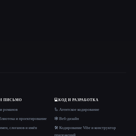
И ПИСЬМО
💻
КОД И РАЗРАБОТКА
 и романов
🦾 Агентское кодирование
блиотека и проектирование
🕸 Веб-дизайн
имен, слоганов и имён
🛠️ Кодирование Vibe и конструктор
приложений