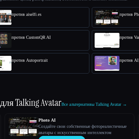
против aiselfi.es
против Ph
против CustomQR AI
против Va
против Autoportrait
против AIp
 для
Talking Avatar
Все альтернативы Talking Avatar →
Photo AI
Создайте свои собственные фотореалистичные
аватары с искусственным интеллектом