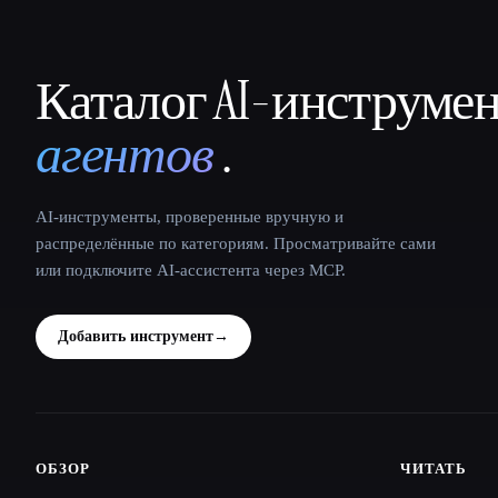
Каталог AI-инструме
That AI Collection
агентов
.
AI-инструменты, проверенные вручную и
распределённые по категориям. Просматривайте сами
или подключите AI-ассистента через MCP.
Добавить инструмент
→
ОБЗОР
ЧИТАТЬ
Site navigation