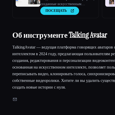
созданные искусственным
интеллектом, быстро и легко.
ПОСЕЩАТЬ
Используйте наш инструмент для
создания бесплатных
персонализированных
изображений профиля с
Об инструменте Talking Avatar
искусственным интеллектом за
считанные минуты. Попробуйте →
aiselfi.es
TalkingAvatar — ведущая платформа говорящих аватаров
интеллектом в 2024 году, предлагающая пользователям 
создания, редактирования и персонализации видеоконтен
основанная на искусственном интеллекте, позволяет поль
переписывать видео, клонировать голоса, синхронизирова
собственные видеоролики. Хотите ли вы удалить сущест
создать новые истории с нуля.