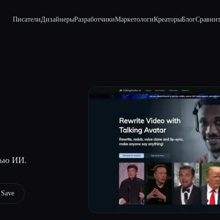
Писатели
Дизайнеры
Разработчики
Маркетологи
Креаторы
Блог
Сравнит
щью ИИ.
Save