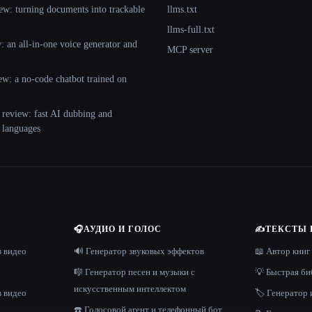
ew: turning documents into trackable
llms.txt
llms-full.txt
 an all-in-one voice generator and
MCP server
ew: a no-code chatbot trained on
 review: fast AI dubbing and
+ languages
🎧
АУДИО И ГОЛОС
✍️
ТЕКСТЫ 
в видео
🔊 Генератор звуковых эффектов
📖 Автор книг
🎼 Генератор песен и музыки с
💡 Быстрая би
искусственным интеллектом
в видео
🏷️ Генератор 
☎️ Голосовой агент и телефонный бот