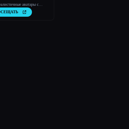
алистичные аватары с
ственным интеллектом
ОСЕЩАТЬ