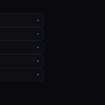
+
+
+
+
+