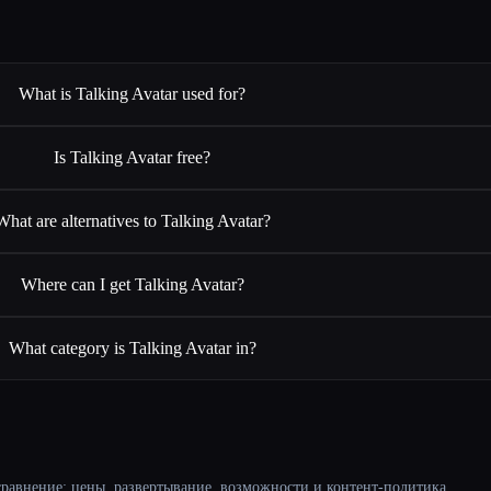
What is Talking Avatar used for?
Is Talking Avatar free?
What are alternatives to Talking Avatar?
Where can I get Talking Avatar?
What category is Talking Avatar in?
равнение: цены, развертывание, возможности и контент-политика.