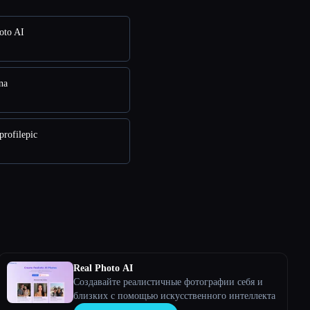
oto AI
na
rofilepic
Real Photo AI
Создавайте реалистичные фотографии себя и
близких с помощью искусственного интеллекта