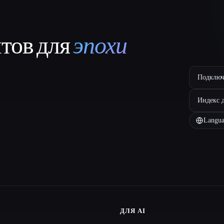
нтов для
эпохи
Подключ
Индекс 
Langua
ДЛЯ AI