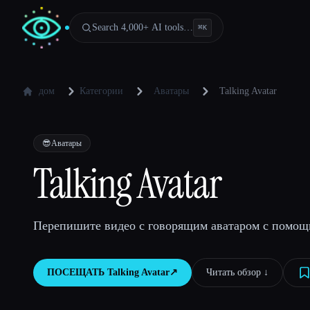
Search 4,000+ AI tools…
⌘
K
дом
Категории
Аватары
Talking Avatar
😎
Аватары
Talking Avatar
Перепишите видео с говорящим аватаром с помо
ПОСЕЩАТЬ
Talking Avatar
↗︎
Читать обзор ↓︎