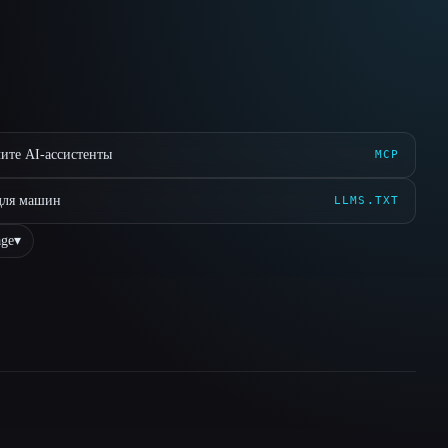
ите AI-ассистенты
MCP
для машин
LLMS.TXT
ge
▾