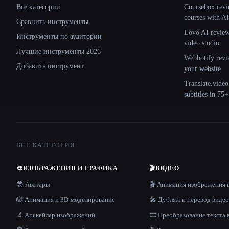
Все категории
Coursebox revi
courses with AI
Сравнить инструменты
Lovo AI review:
Инструменты по аудитории
video studio
Лучшие инструменты 2026
Webbotify revi
Добавить инструмент
your website
Translate.video
subtitles in 75
ВСЕ КАТЕГОРИИ
🎨
ИЗОБРАЖЕНИЯ И ГРАФИКА
🎬
ВИДЕО
😎 Аватары
🎬 Анимация изображения 
🎲 Анимация и 3D-моделирование
🎤 Дубляж и перевод видео
🔬 Апскейлер изображений
🎞️ Преобразование текста 