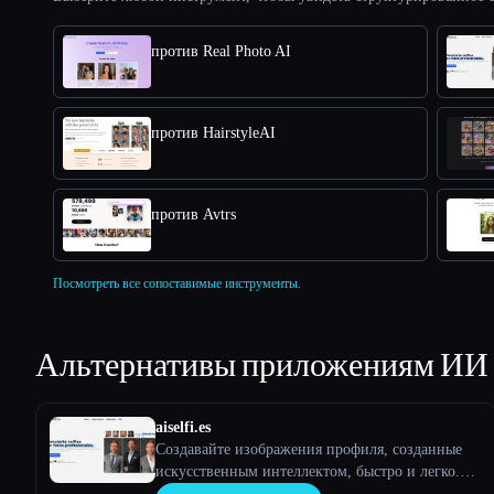
против Real Photo AI
против HairstyleAI
против Avtrs
Посмотреть все сопоставимые инструменты.
Альтернативы приложениям ИИ
aiselfi.es
Создавайте изображения профиля, созданные
искусственным интеллектом, быстро и легко.
Используйте наш инструмент для создания