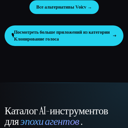
Все альтернативы Voicv →
Посмотреть больше приложений из категории
🎙️
Клонирование голоса
Каталог AI-инструментов
That AI Collection
для
эпохи агентов
.