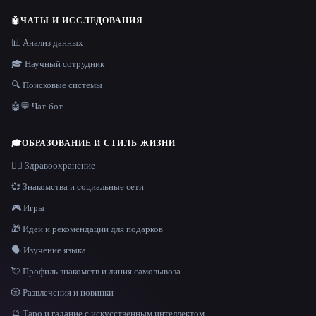
🤖
ЧАТЫ И ИССЛЕДОВАНИЯ
📊 Анализ данных
🎓 Научный сотрудник
🔍 Поисковые системы
🤖💬 Чат-бот
🎓
ОБРАЗОВАНИЕ И СТИЛЬ ЖИЗНИ
👩‍⚕️ Здравоохранение
💞 Знакомства и социальные сети
🎮 Игры
🎁 Идеи и рекомендации для подарков
🗣️ Изучение языка
💘 Профиль знакомств и линия самовывоза
🎲 Развлечения и новинки
🔮 Таро и гадание с искусственным интеллектом