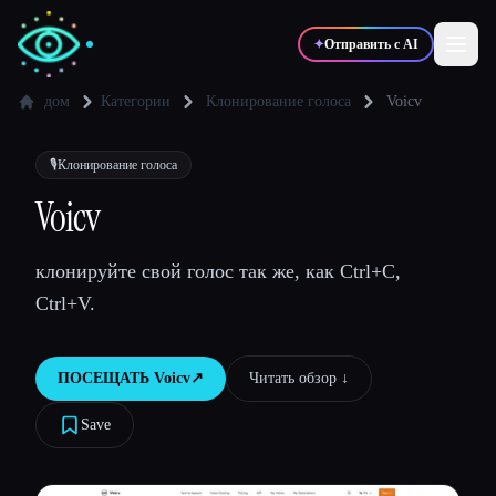
✦
Отправить с AI
дом
Категории
Клонирование голоса
Voicv
✍️
🎨
Писатели
Дизайнеры
🎙️
Клонирование голоса
Voicv
💻
📈
Разработчики
Маркетологи
клонируйте свой голос так же, как Ctrl+C,
Ctrl+V.
🎓
🎬
Студенты
Креаторы
ПОСЕЩАТЬ
Voicv
↗︎
Читать обзор ↓︎
Save
Блог
Сравнить инструменты