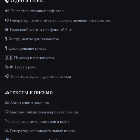
🎧
АУДИО И ГОЛОС
🔊 Генератор звуковых эффектов
🎼 Генератор песен и музыки с искусственным интеллектом
☎️ Голосовой агент и телефонный бот
🎙️ Инструменты для подкастов
🎙️ Клонирование голоса
🇺🇳 Перевод и стенограмма
📝🔉 Текст в речь
🎧 Усилитель звука и удаление вокала
✍️
ТЕКСТЫ И ПИСЬМО
📖 Автор книг и романов
💡 Быстрая библиотека и проектирование
🏷️ Генератор имен, слоганов и имён
📝 Генератор сопроводительных писем