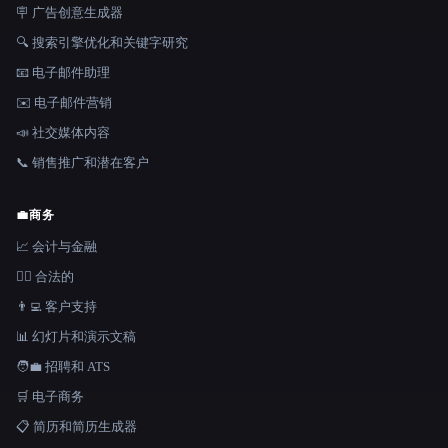
🪧 广告创意生成器
🔍 搜索引擎优化和关键字研究
📧 电子邮件助理
✉️ 电子邮件营销
📣 社交媒体内容
📞 销售推广和潜在客户
💼
商务
📈 会计与金融
👩‍⚖️ 合法的
👨‍💻 客户支持
📊 幻灯片和演示文稿
🧑‍💼 招聘和 ATS
🛒 电子商务
📋 简历和简历生成器