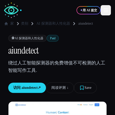
✦
用 AI 提交
家
类别
AI 探测器和人性化器
aiundetect
✍️
🎨
写作者
设计师
🕵️
AI 探测器和人性化器
Paid
aiundetect
💻
📈
开发者
营销
绕过人工智能探测器的免费增值不可检测的人工
智能写作工具.
🎓
🎬
学生
创作者
访问
aiundetect
↗︎
阅读评测 ↓︎
Save
博客
比较工具