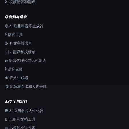
🎤 视频配音和翻译
🎧
音频与语音
🎼 AI 歌曲和音乐生成器
🎙️ 播客工具
📝🔉 文字转语音
🇺🇳 翻译和成绩单
☎️ 语音代理和电话机器人
🎙️ 语音克隆
🔊 音效生成器
🎧 音频增强器和人声去除
✍️
文字与写作
🕵️ AI 探测器和人性化器
📄 PDF 和文档工具
📖 书籍和小说作家