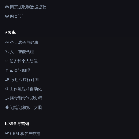
🕸️ 网页抓取和数据提取
🕸 网页设计
⚡
效率
🌱 个人成长与健康
🦾 人工智能代理
✅ 任务和个人助理
👨‍💻 会议助理
🏖 假期和旅行计划
⚙️ 工作流程和自动化
🍳 膳食和食谱规划师
🧠 记笔记和第二大脑
📈
销售与营销
📇 CRM 和客户数据