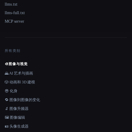
llms.txt
llms-full.txt
MCP server
所有类别
🎨
图像与视觉
🌄 AI 艺术与插画
🎲 动画和 3D 建模
😎 化身
🔁 图像到图像的变化
🔬 图像升频器
🖼️ 图像编辑
🪪 头像生成器