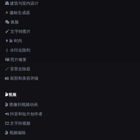
🏯 建筑与室内设计
⚜️ 徽标生成器
🎭 换脸
🖌️ 文字转图片
👩‍🎤 时尚
💧 水印去除剂
🖼️ 照片修复
🪄 背景去除器
📸 面部和美容评级
🎬
视频
🎬 图像到视频动画
📲 抖音和短片创作者
🎞️ 文字转视频
🎬 视频编辑