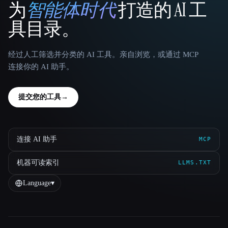
为
智能体时代
打造的 AI 工
That AI Collection
具目录。
经过人工筛选并分类的 AI 工具。亲自浏览，或通过 MCP
连接你的 AI 助手。
提交您的工具
→
连接 AI 助手
MCP
机器可读索引
LLMS.TXT
Language
▾