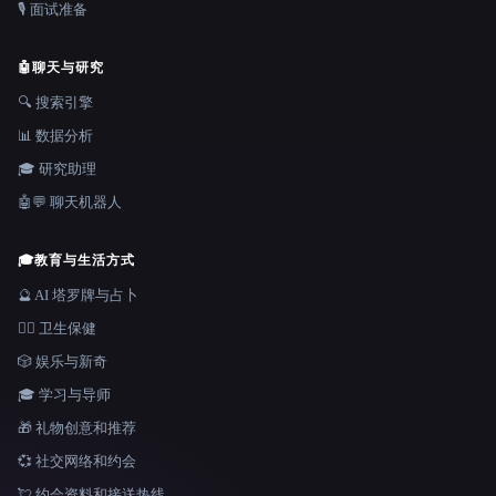
🎙️ 面试准备
🤖
聊天与研究
🔍 搜索引擎
📊 数据分析
🎓 研究助理
🤖💬 聊天机器人
🎓
教育与生活方式
🔮 AI 塔罗牌与占卜
👩‍⚕️ 卫生保健
🎲 娱乐与新奇
🎓 学习与导师
🎁 礼物创意和推荐
💞 社交网络和约会
💘 约会资料和接送热线