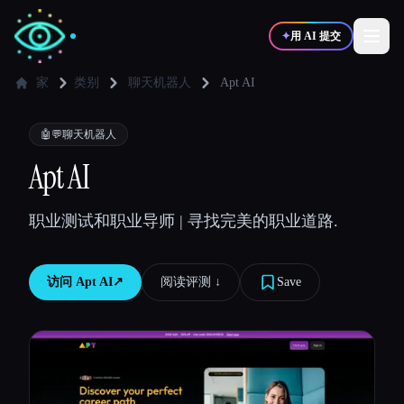
✦
用 AI 提交
家
类别
聊天机器人
Apt AI
✍️
🎨
写作者
设计师
🤖💬
聊天机器人
Apt AI
💻
📈
开发者
营销
职业测试和职业导师 | 寻找完美的职业道路.
🎓
🎬
学生
创作者
访问
Apt AI
↗︎
阅读评测 ↓︎
Save
博客
比较工具