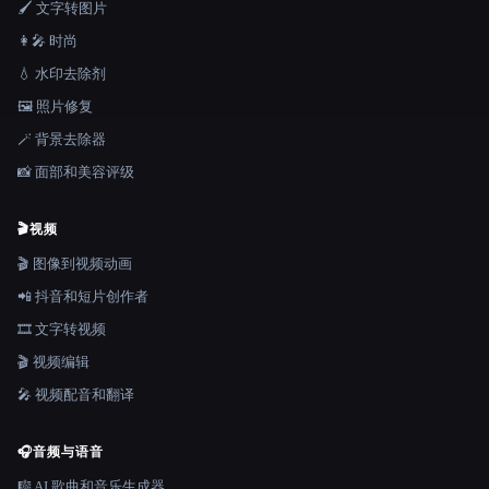
🖌️ 文字转图片
👩‍🎤 时尚
💧 水印去除剂
🖼️ 照片修复
🪄 背景去除器
📸 面部和美容评级
🎬
视频
🎬 图像到视频动画
📲 抖音和短片创作者
🎞️ 文字转视频
🎬 视频编辑
🎤 视频配音和翻译
🎧
音频与语音
🎼 AI 歌曲和音乐生成器