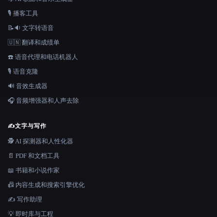
🎙️ 播客工具
📝🔉 文字转语音
🇺🇳 翻译和成绩单
☎️ 语音代理和电话机器人
🎙️ 语音克隆
🔊 音效生成器
🎧 音频增强器和人声去除
✍️
文字与写作
🕵️ AI 探测器和人性化器
📄 PDF 和文档工具
📖 书籍和小说作家
📠 内容生成和搜索引擎优化
✍️ 写作助理
💡 即时库与工程