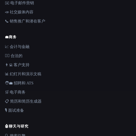
✉️ 电子邮件营销
📣 社交媒体内容
📞 销售推广和潜在客户
💼
商务
📈 会计与金融
👩‍⚖️ 合法的
👨‍💻 客户支持
📊 幻灯片和演示文稿
🧑‍💼 招聘和 ATS
🛒 电子商务
📋 简历和简历生成器
🎙️ 面试准备
🤖
聊天与研究
🔍 搜索引擎