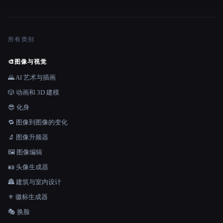
所有类别
🎨
图像与视觉
🌄 AI 艺术与插画
🎲 动画和 3D 建模
😎 化身
🔁 图像到图像的变化
🔬 图像升频器
🖼️ 图像编辑
🪪 头像生成器
🏯 建筑与室内设计
⚜️ 徽标生成器
🎭 换脸