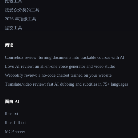
比较工具
按受众分类的工具
2026 年顶级工具
提交工具
阅读
Coursebox review: turning documents into trackable courses with AI
Lovo AI review: an all-in-one voice generator and video studio
Webbotify review: a no-code chatbot trained on your website
Translate.video review: fast AI dubbing and subtitles in 75+ languages
面向 AI
llms.txt
llms-full.txt
MCP server