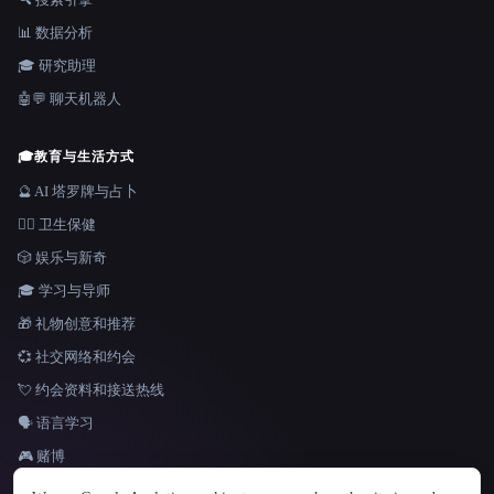
📊 数据分析
🎓 研究助理
🤖💬 聊天机器人
🎓
教育与生活方式
🔮 AI 塔罗牌与占卜
👩‍⚕️ 卫生保健
🎲 娱乐与新奇
🎓 学习与导师
🎁 礼物创意和推荐
💞 社交网络和约会
💘 约会资料和接送热线
🗣️ 语言学习
🎮 赌博
语言