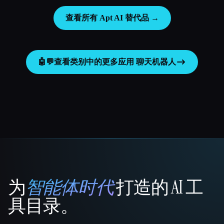
查看所有 Apt AI 替代品 →
🤖💬
查看类别中的更多应用
聊天机器人
为
智能体时代
打造的 AI 工
That AI Collection
具目录。