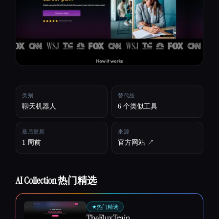
所有分类
关于
类别
替代品
聊天机器人
6 个类似工具
最后更新
来源
1 周前
官方网站 ↗︎
AI Collection 热门精选
Esc
★
热门精选
TheFluxTrain