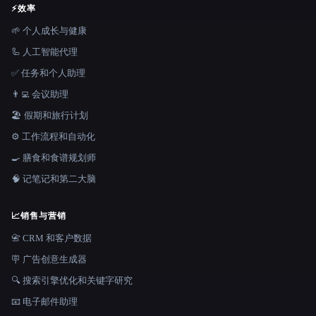
⚡
效率
🌱 个人成长与健康
🦾 人工智能代理
✅ 任务和个人助理
👨‍💻 会议助理
🏖 假期和旅行计划
⚙️ 工作流程和自动化
🍳 膳食和食谱规划师
🧠 记笔记和第二大脑
📈
销售与营销
📇 CRM 和客户数据
🪧 广告创意生成器
🔍 搜索引擎优化和关键字研究
📧 电子邮件助理