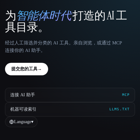
为
智能体时代
打造的 AI 工
That AI Collection
具目录。
经过人工筛选并分类的 AI 工具。亲自浏览，或通过 MCP
连接你的 AI 助手。
提交您的工具
→
连接 AI 助手
MCP
机器可读索引
LLMS.TXT
Language
▾