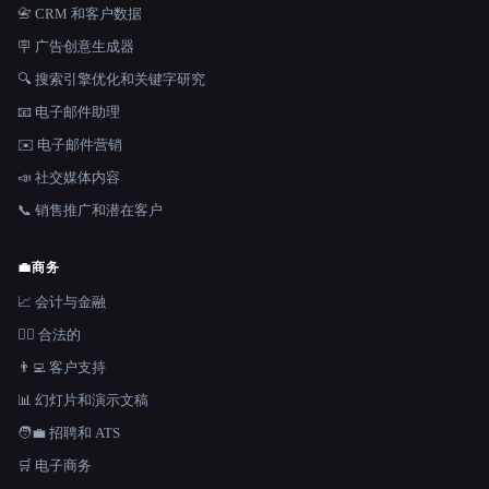
📇 CRM 和客户数据
🪧 广告创意生成器
🔍 搜索引擎优化和关键字研究
📧 电子邮件助理
✉️ 电子邮件营销
📣 社交媒体内容
📞 销售推广和潜在客户
💼
商务
📈 会计与金融
👩‍⚖️ 合法的
👨‍💻 客户支持
📊 幻灯片和演示文稿
🧑‍💼 招聘和 ATS
🛒 电子商务