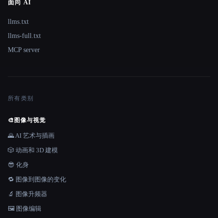
面向 AI
llms.txt
llms-full.txt
MCP server
所有类别
🎨
图像与视觉
🌄 AI 艺术与插画
🎲 动画和 3D 建模
😎 化身
🔁 图像到图像的变化
🔬 图像升频器
🖼️ 图像编辑