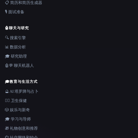
📋 简历和简历生成器
🎙️ 面试准备
🤖
聊天与研究
🔍 搜索引擎
📊 数据分析
🎓 研究助理
🤖💬 聊天机器人
🎓
教育与生活方式
🔮 AI 塔罗牌与占卜
👩‍⚕️ 卫生保健
🎲 娱乐与新奇
🎓 学习与导师
🎁 礼物创意和推荐
💞 社交网络和约会