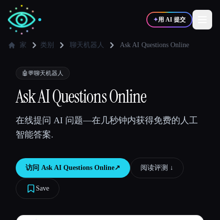
✦
用 AI 提交
家
类别
聊天机器人
Ask AI Questions Online
✍️
🎨
写作者
设计师
🤖💬
聊天机器人
Ask AI Questions Online
💻
📈
开发者
营销
在线提问 AI 问题—在几秒钟内获得免费的人工
智能答案.
🎓
🎬
学生
创作者
访问
Ask AI Questions Online
↗︎
阅读评测 ↓︎
Save
博客
比较工具