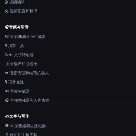
🎬 视频编辑
🎤 视频配音和翻译
🎧
音频与语音
🎼 AI 歌曲和音乐生成器
🎙️ 播客工具
📝🔉 文字转语音
🇺🇳 翻译和成绩单
☎️ 语音代理和电话机器人
🎙️ 语音克隆
🔊 音效生成器
🎧 音频增强器和人声去除
✍️
文字与写作
🕵️ AI 探测器和人性化器
📄 PDF 和文档工具