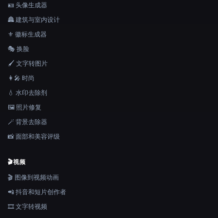
🪪 头像生成器
🏯 建筑与室内设计
⚜️ 徽标生成器
🎭 换脸
🖌️ 文字转图片
👩‍🎤 时尚
💧 水印去除剂
🖼️ 照片修复
🪄 背景去除器
📸 面部和美容评级
🎬
视频
🎬 图像到视频动画
📲 抖音和短片创作者
🎞️ 文字转视频