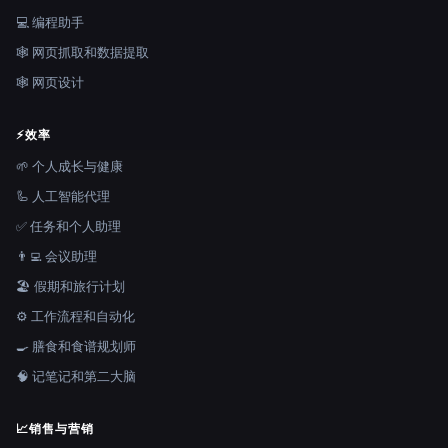
💻 编程助手
🕸️ 网页抓取和数据提取
🕸 网页设计
⚡
效率
🌱 个人成长与健康
🦾 人工智能代理
✅ 任务和个人助理
👨‍💻 会议助理
🏖 假期和旅行计划
⚙️ 工作流程和自动化
🍳 膳食和食谱规划师
🧠 记笔记和第二大脑
📈
销售与营销