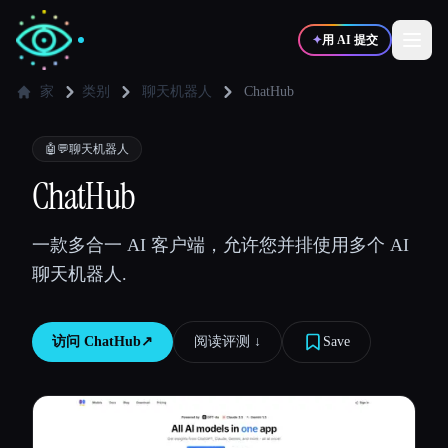
✦
用 AI 提交
家
类别
聊天机器人
ChatHub
✍️
🎨
写作者
设计师
🤖💬
聊天机器人
ChatHub
💻
📈
开发者
营销
一款多合一 AI 客户端，允许您并排使用多个 AI
聊天机器人.
🎓
🎬
学生
创作者
访问
ChatHub
↗︎
阅读评测 ↓︎
Save
博客
比较工具