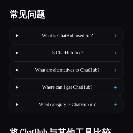
常见问题
+
What is ChatHub used for?
+
Is ChatHub free?
+
What are alternatives to ChatHub?
+
Where can I get ChatHub?
+
What category is ChatHub in?
将 ChatHub 与其他工具比较…