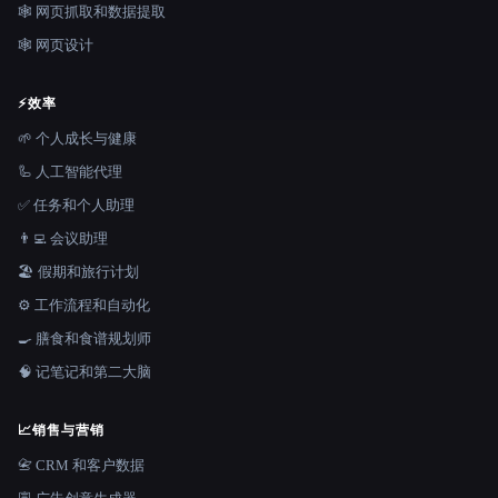
🕸️ 网页抓取和数据提取
🕸 网页设计
⚡
效率
🌱 个人成长与健康
🦾 人工智能代理
✅ 任务和个人助理
👨‍💻 会议助理
🏖 假期和旅行计划
⚙️ 工作流程和自动化
🍳 膳食和食谱规划师
🧠 记笔记和第二大脑
📈
销售与营销
📇 CRM 和客户数据