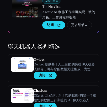
★
热门精选
TheFluxTrain
Agentic AI 制作工作室可实现一致的
角色、工作流程和视频
访问
更多细节
→
聊天机器人
类别精选
Owlbot
Owlbot 提供基于人工智能的尖端聊天机器
人服务，可与您的数据无缝集成，为您、
您的客户或团队提供即时响应。
访问
Chatbase
自定义 ChatGPT 为了您的数据-构建一个根
据您的数据进行训练的 AI 聊天机器人
访问