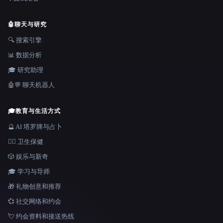
🤖
聊天与研究
🔍 搜索引擎
📊 数据分析
🎓 研究助理
🤖💬 聊天机器人
🎓
教育与生活方式
🔮 AI 塔罗牌与占卜
👩‍⚕️ 卫生保健
🎲 娱乐与新奇
🎓 学习与导师
🎁 礼物创意和推荐
💞 社交网络和约会
💘 约会资料和接送热线