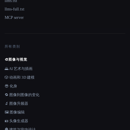
llms.txt
llms-full.txt
MCP server
所有类别
🎨
图像与视觉
🌄 AI 艺术与插画
🎲 动画和 3D 建模
😎 化身
🔁 图像到图像的变化
🔬 图像升频器
🖼️ 图像编辑
🪪 头像生成器
🏯 建筑与室内设计