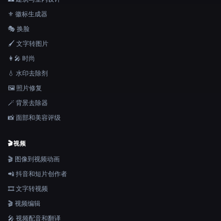
⚜️ 徽标生成器
🎭 换脸
🖌️ 文字转图片
👩‍🎤 时尚
💧 水印去除剂
🖼️ 照片修复
🪄 背景去除器
📸 面部和美容评级
🎬
视频
🎬 图像到视频动画
📲 抖音和短片创作者
🎞️ 文字转视频
🎬 视频编辑
🎤 视频配音和翻译