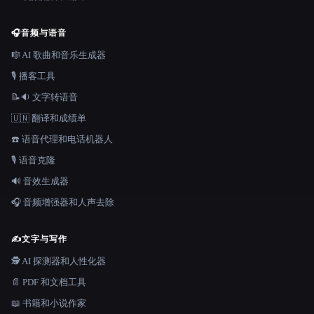
🎧
音频与语音
🎼 AI 歌曲和音乐生成器
🎙️ 播客工具
📝🔉 文字转语音
🇺🇳 翻译和成绩单
☎️ 语音代理和电话机器人
🎙️ 语音克隆
🔊 音效生成器
🎧 音频增强器和人声去除
✍️
文字与写作
🕵️ AI 探测器和人性化器
📄 PDF 和文档工具
📖 书籍和小说作家