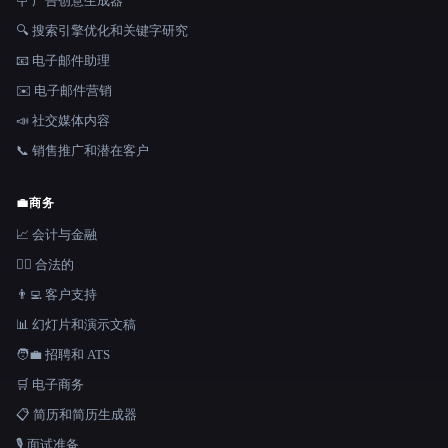
🪧 广告创意生成器
🔍 搜索引擎优化和关键字研究
📧 电子邮件助理
✉️ 电子邮件营销
📣 社交媒体内容
📞 销售推广和潜在客户
💼
商务
📈 会计与金融
👩‍⚖️ 合法的
👨‍💻 客户支持
📊 幻灯片和演示文稿
🧑‍💼 招聘和 ATS
🛒 电子商务
📋 简历和简历生成器
🎙️ 面试准备