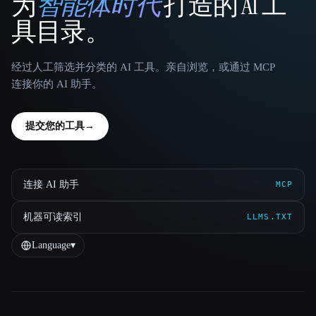
为
智能体时代
打造的 AI 工
That AI Collection
具目录。
经过人工筛选并分类的 AI 工具。亲自浏览，或通过 MCP
连接你的 AI 助手。
提交您的工具
→
连接 AI 助手
MCP
机器可读索引
LLMS.TXT
Language
▾