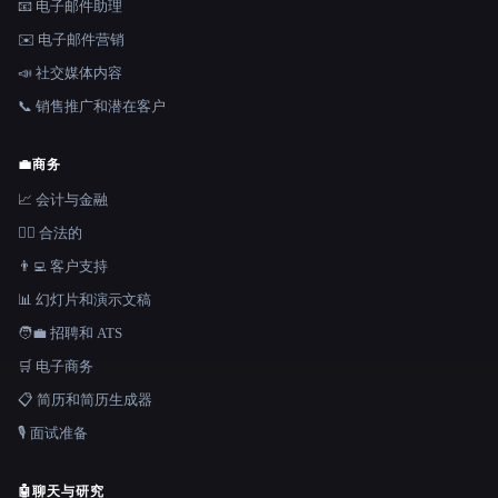
📧 电子邮件助理
✉️ 电子邮件营销
📣 社交媒体内容
📞 销售推广和潜在客户
💼
商务
📈 会计与金融
👩‍⚖️ 合法的
👨‍💻 客户支持
📊 幻灯片和演示文稿
🧑‍💼 招聘和 ATS
🛒 电子商务
📋 简历和简历生成器
🎙️ 面试准备
🤖
聊天与研究