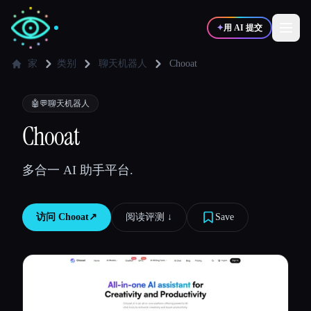
✦
用 AI 提交
家
类别
聊天机器人
Chooat
✍️
🎨
写作者
设计师
🤖💬
聊天机器人
Chooat
💻
📈
开发者
营销
多合一 AI 助手平台.
🎓
🎬
学生
创作者
访问
Chooat
↗︎
阅读评测 ↓︎
Save
博客
比较工具