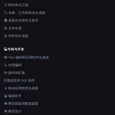
💡 即时库与工程
🏷️ 名称、口号和命名生成器
📚 家庭作业和作文助手
📝 文本生成
📝 求职信生成器
💻
代码与开发
🛠️ Vibe 编码和应用程序生成器
🦾 代理编码
🔌 插件和扩展
🗄️ 数据库和 SQL 助手
📱 移动应用程序生成器
💻 编程助手
🕸️ 网页抓取和数据提取
🕸 网页设计