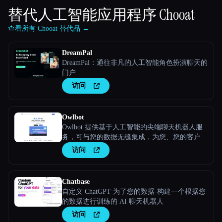
替代人工智能应用程序
Chooat
查看所有 Chooat 替代品 →
DreamPal
DreamPal：通往非凡的人工智能角色扮演聊天的
门户
访问
Owlbot
Owlbot 提供基于人工智能的尖端聊天机器人服
务，可与您的数据无缝集成，为您、您的客户或
团队提供即时响应。
访问
Chatbase
自定义 ChatGPT 为了您的数据-构建一个根据您
的数据进行训练的 AI 聊天机器人
访问