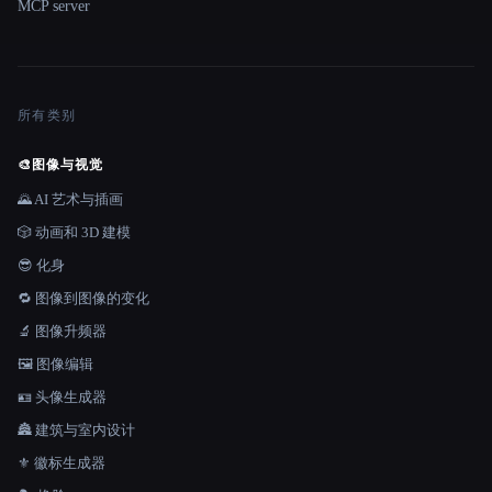
MCP server
所有类别
🎨
图像与视觉
🌄 AI 艺术与插画
🎲 动画和 3D 建模
😎 化身
🔁 图像到图像的变化
🔬 图像升频器
🖼️ 图像编辑
🪪 头像生成器
🏯 建筑与室内设计
⚜️ 徽标生成器