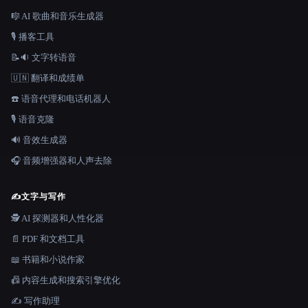
🎼 AI 歌曲和音乐生成器
🎙️ 播客工具
📝🔉 文字转语音
🇺🇳 翻译和成绩单
☎️ 语音代理和电话机器人
🎙️ 语音克隆
🔊 音效生成器
🎧 音频增强器和人声去除
✍️
文字与写作
🕵️ AI 探测器和人性化器
📄 PDF 和文档工具
📖 书籍和小说作家
📠 内容生成和搜索引擎优化
✍️ 写作助理