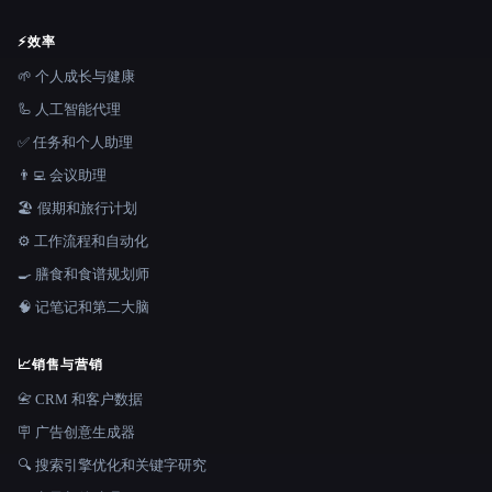
⚡
效率
🌱 个人成长与健康
🦾 人工智能代理
✅ 任务和个人助理
👨‍💻 会议助理
🏖 假期和旅行计划
⚙️ 工作流程和自动化
🍳 膳食和食谱规划师
🧠 记笔记和第二大脑
📈
销售与营销
📇 CRM 和客户数据
🪧 广告创意生成器
🔍 搜索引擎优化和关键字研究