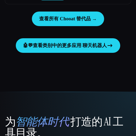
查看所有 Chooat 替代品 →
🤖💬
查看类别中的更多应用
聊天机器人
为
智能体时代
打造的 AI 工
That AI Collection
具目录。