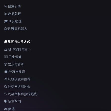
🔍 搜索引擎
📊 数据分析
🎓 研究助理
🤖💬 聊天机器人
🎓
教育与生活方式
🔮 AI 塔罗牌与占卜
👩‍⚕️ 卫生保健
🎲 娱乐与新奇
🎓 学习与导师
🎁 礼物创意和推荐
💞 社交网络和约会
💘 约会资料和接送热线
🗣️ 语言学习
🎮 赌博