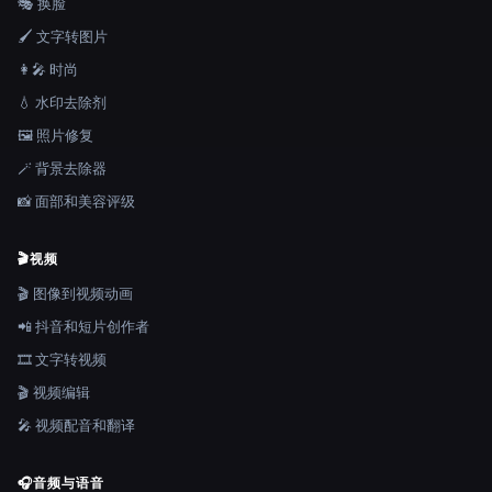
🎭 换脸
🖌️ 文字转图片
👩‍🎤 时尚
💧 水印去除剂
🖼️ 照片修复
🪄 背景去除器
📸 面部和美容评级
🎬
视频
🎬 图像到视频动画
📲 抖音和短片创作者
🎞️ 文字转视频
🎬 视频编辑
🎤 视频配音和翻译
🎧
音频与语音