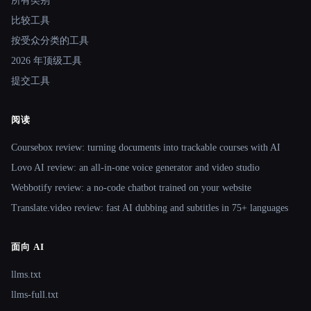
所有类别
比较工具
按受众分类的工具
2026 年顶级工具
提交工具
阅读
Coursebox review: turning documents into trackable courses with AI
Lovo AI review: an all-in-one voice generator and video studio
Webbotify review: a no-code chatbot trained on your website
Translate.video review: fast AI dubbing and subtitles in 75+ languages
面向 AI
llms.txt
llms-full.txt