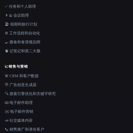
✅ 任务和个人助理
👨‍💻 会议助理
🏖 假期和旅行计划
⚙️ 工作流程和自动化
🍳 膳食和食谱规划师
🧠 记笔记和第二大脑
📈
销售与营销
📇 CRM 和客户数据
🪧 广告创意生成器
🔍 搜索引擎优化和关键字研究
📧 电子邮件助理
✉️ 电子邮件营销
📣 社交媒体内容
📞 销售推广和潜在客户