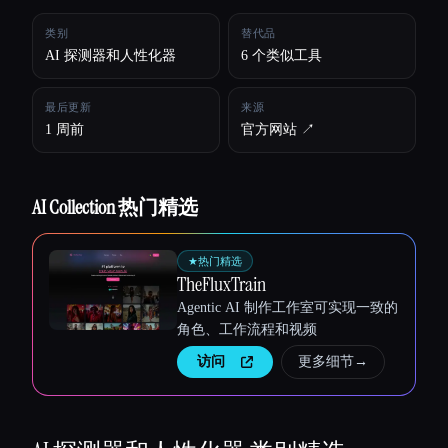
类别
替代品
所有分类
AI 探测器和人性化器
6 个类似工具
关于
最后更新
来源
1 周前
官方网站 ↗︎
AI Collection 热门精选
★
热门精选
TheFluxTrain
Agentic AI 制作工作室可实现一致的
角色、工作流程和视频
访问
更多细节
→
Esc