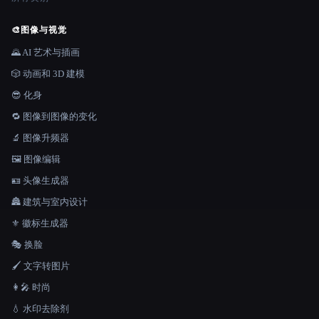
🎨
图像与视觉
🌄 AI 艺术与插画
🎲 动画和 3D 建模
😎 化身
🔁 图像到图像的变化
🔬 图像升频器
🖼️ 图像编辑
🪪 头像生成器
🏯 建筑与室内设计
⚜️ 徽标生成器
🎭 换脸
🖌️ 文字转图片
👩‍🎤 时尚
💧 水印去除剂