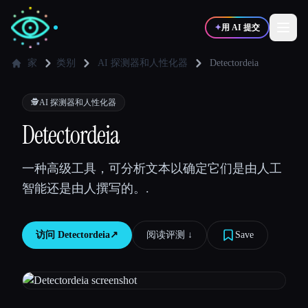
✦
用 AI 提交
家
类别
AI 探测器和人性化器
Detectordeia
✍️
🎨
写作者
设计师
🕵️
AI 探测器和人性化器
Detectordeia
💻
📈
开发者
营销
一种高级工具，可分析文本以确定它们是由人工
智能还是由人撰写的。.
🎓
🎬
学生
创作者
访问
Detectordeia
↗︎
阅读评测 ↓︎
Save
博客
比较工具