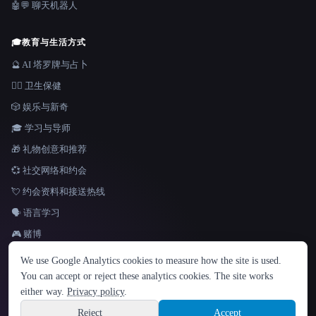
🤖💬 聊天机器人
🎓
教育与生活方式
🔮 AI 塔罗牌与占卜
👩‍⚕️ 卫生保健
🎲 娱乐与新奇
🎓 学习与导师
🎁 礼物创意和推荐
💞 社交网络和约会
💘 约会资料和接送热线
🗣️ 语言学习
🎮 赌博
语言
We use Google Analytics cookies to measure how the site is used.
English
español
Français
Русский
简体中文
You can accept or reject these analytics cookies. The site works
Hindi
either way.
Privacy policy
.
© 2026 That AI Collection. 保留所有权利。
·
服务条款
·
隐私政策
·
·
Site information
Built with Metatron ★
Reject
Accept