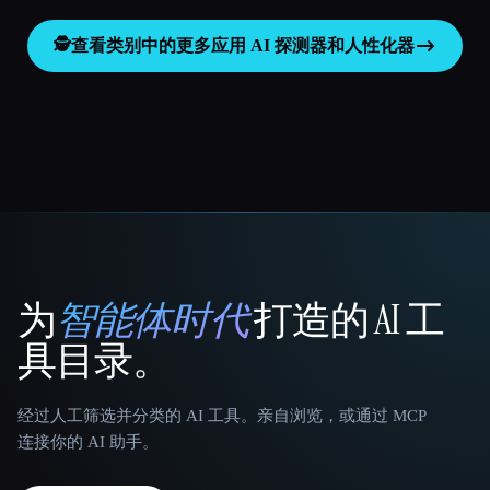
🕵️
查看类别中的更多应用
AI 探测器和人性化器
为
智能体时代
打造的 AI 工
That AI Collection
具目录。
经过人工筛选并分类的 AI 工具。亲自浏览，或通过 MCP
连接你的 AI 助手。