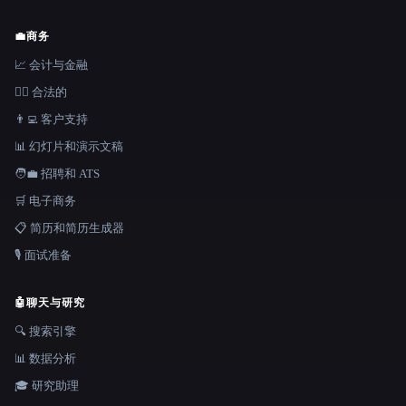
💼
商务
📈 会计与金融
👩‍⚖️ 合法的
👨‍💻 客户支持
📊 幻灯片和演示文稿
🧑‍💼 招聘和 ATS
🛒 电子商务
📋 简历和简历生成器
🎙️ 面试准备
🤖
聊天与研究
🔍 搜索引擎
📊 数据分析
🎓 研究助理