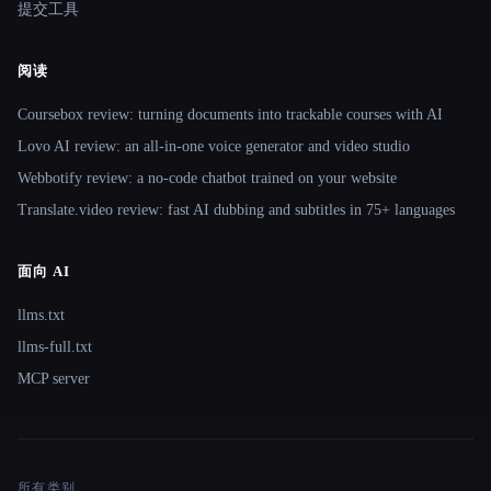
提交工具
阅读
Coursebox review: turning documents into trackable courses with AI
Lovo AI review: an all-in-one voice generator and video studio
Webbotify review: a no-code chatbot trained on your website
Translate.video review: fast AI dubbing and subtitles in 75+ languages
面向 AI
llms.txt
llms-full.txt
MCP server
所有类别