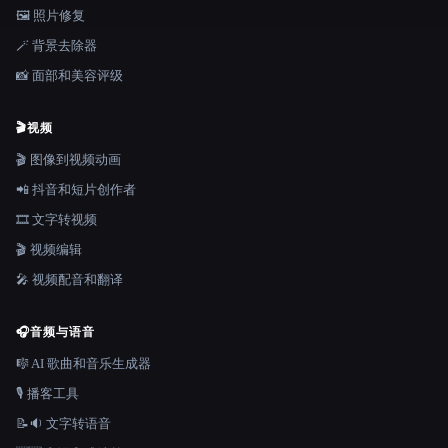
🖼️ 照片修复
🪄 背景去除器
📸 面部和美容评级
🎬
视频
🎬 图像到视频动画
📲 抖音和短片创作者
🎞️ 文字转视频
🎬 视频编辑
🎤 视频配音和翻译
🎧
音频与语音
🎼 AI 歌曲和音乐生成器
🎙️ 播客工具
📝🔉 文字转语音