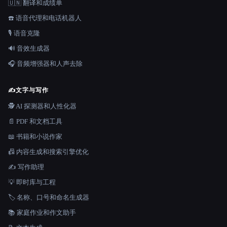
🇺🇳 翻译和成绩单
☎️ 语音代理和电话机器人
🎙️ 语音克隆
🔊 音效生成器
🎧 音频增强器和人声去除
✍️
文字与写作
🕵️ AI 探测器和人性化器
📄 PDF 和文档工具
📖 书籍和小说作家
📠 内容生成和搜索引擎优化
✍️ 写作助理
💡 即时库与工程
🏷️ 名称、口号和命名生成器
📚 家庭作业和作文助手