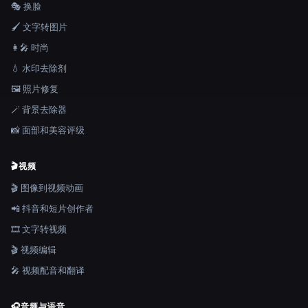
🎭 换脸
🖌️ 文字转图片
👩‍🎤 时尚
💧 水印去除剂
🖼️ 照片修复
🪄 背景去除器
📸 面部和美容评级
🎬
视频
🎬 图像到视频动画
📲 抖音和短片创作者
🎞️ 文字转视频
🎬 视频编辑
🎤 视频配音和翻译
🎧
音频与语音