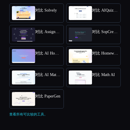
对比 Solvely
对比 AIQuizGen
对比 AssignmentGPT AI
对比 SopCreator
对比 AI Homework Helper - Apex Vision AI
对比 Homeworkify.im : Master Homework with GPT-4o
对比 AI Math Solver Powered by Math GPT Free Online
对比 Math AI
对比 PaperGen
查看所有可比较的工具。