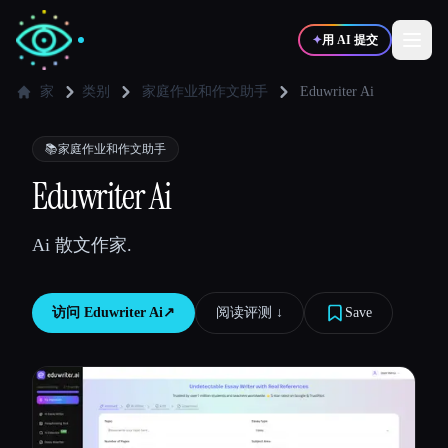
✦
用 AI 提交
家
类别
家庭作业和作文助手
Eduwriter Ai
✍️
🎨
写作者
设计师
📚
家庭作业和作文助手
Eduwriter Ai
💻
📈
开发者
营销
Ai 散文作家.
🎓
🎬
学生
创作者
访问
Eduwriter Ai
↗︎
阅读评测 ↓︎
Save
博客
比较工具