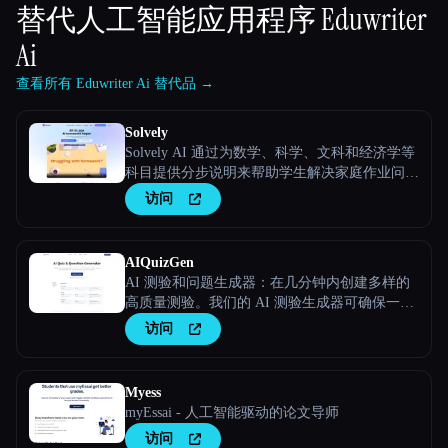
替代人工智能应用程序
Eduwriter
Ai
查看所有 Eduwriter Ai 替代品 →
Solvely
Solvely AI 通过为数学、科学、文科和经济学等
科目提供分步说明来帮助学生解决家庭作业问
题，使学习变得更容易、更高效。
访问
AIQuizGen
AI 测验和问题生成器：在几分钟内创建多样的
高质量测验。我们的 AI 测验生成器可确保一
致、个性化和无错误的评估，从而提升您的结
访问
果。
Myess
myEssai - 人工智能驱动的论文导师
访问