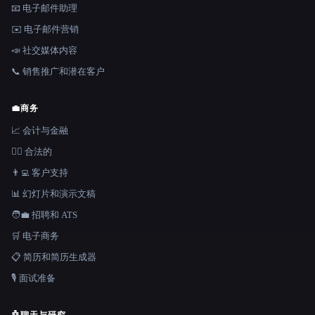
📧 电子邮件助理
✉️ 电子邮件营销
📣 社交媒体内容
📞 销售推广和潜在客户
💼
商务
📈 会计与金融
👩‍⚖️ 合法的
👨‍💻 客户支持
📊 幻灯片和演示文稿
🧑‍💼 招聘和 ATS
🛒 电子商务
📋 简历和简历生成器
🎙️ 面试准备