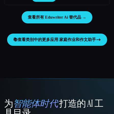
查看所有 Eduwriter Ai 替代品 →
📚
查看类别中的更多应用
家庭作业和作文助手
为
智能体时代
打造的 AI 工
That AI Collection
具目录。