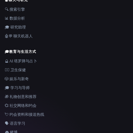
🤖
聊天与研究
🔍 搜索引擎
📊 数据分析
🎓 研究助理
🤖💬 聊天机器人
🎓
教育与生活方式
🔮 AI 塔罗牌与占卜
👩‍⚕️ 卫生保健
🎲 娱乐与新奇
🎓 学习与导师
🎁 礼物创意和推荐
💞 社交网络和约会
💘 约会资料和接送热线
🗣️ 语言学习
🎮 赌博