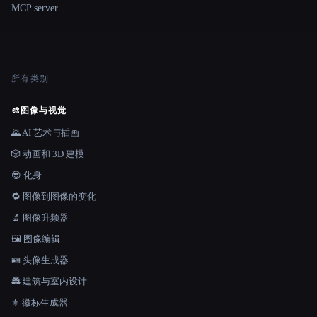
MCP server
所有类别
🎨
图像与视觉
🌄 AI 艺术与插画
🎲 动画和 3D 建模
😎 化身
🔁 图像到图像的变化
🔬 图像升频器
🖼️ 图像编辑
🪪 头像生成器
🏯 建筑与室内设计
⚜️ 徽标生成器