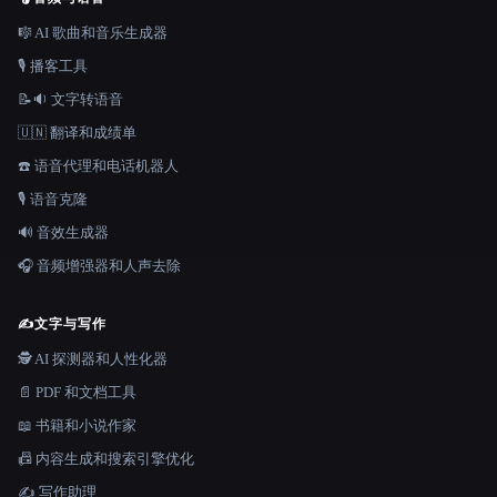
🎼 AI 歌曲和音乐生成器
🎙️ 播客工具
📝🔉 文字转语音
🇺🇳 翻译和成绩单
☎️ 语音代理和电话机器人
🎙️ 语音克隆
🔊 音效生成器
🎧 音频增强器和人声去除
✍️
文字与写作
🕵️ AI 探测器和人性化器
📄 PDF 和文档工具
📖 书籍和小说作家
📠 内容生成和搜索引擎优化
✍️ 写作助理