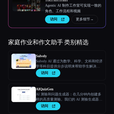
Agentic AI 制作工作室可实现一致的
角色、工作流程和视频
访问
更多细节
→
家庭作业和作文助手
类别精选
Solvely
Solvely AI 通过为数学、科学、文科和经济
学等科目提供分步说明来帮助学生解决家
庭作业问题，使学习变得更容易、更高
访问
效。
AIQuizGen
AI 测验和问题生成器：在几分钟内创建多
样的高质量测验。我们的 AI 测验生成器可
确保一致、个性化和无错误的评估，从而
访问
提升您的结果。