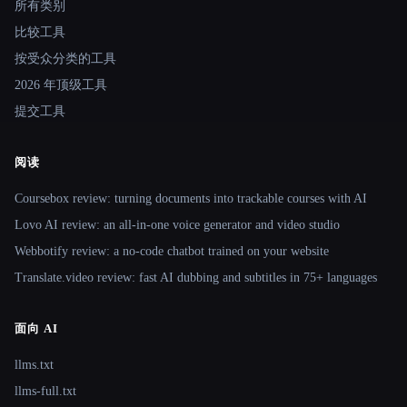
所有类别
比较工具
按受众分类的工具
2026 年顶级工具
提交工具
阅读
Coursebox review: turning documents into trackable courses with AI
Lovo AI review: an all-in-one voice generator and video studio
Webbotify review: a no-code chatbot trained on your website
Translate.video review: fast AI dubbing and subtitles in 75+ languages
面向 AI
llms.txt
llms-full.txt