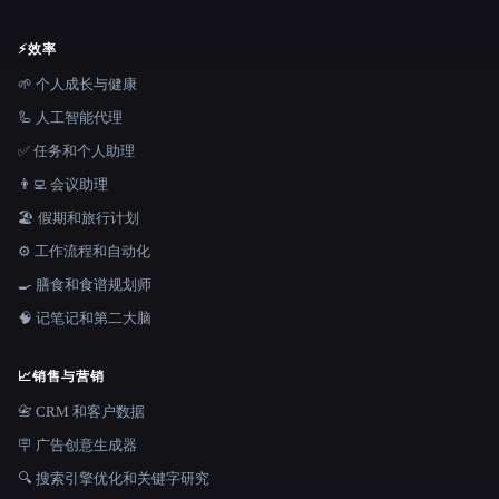
⚡
效率
🌱 个人成长与健康
🦾 人工智能代理
✅ 任务和个人助理
👨‍💻 会议助理
🏖 假期和旅行计划
⚙️ 工作流程和自动化
🍳 膳食和食谱规划师
🧠 记笔记和第二大脑
📈
销售与营销
📇 CRM 和客户数据
🪧 广告创意生成器
🔍 搜索引擎优化和关键字研究