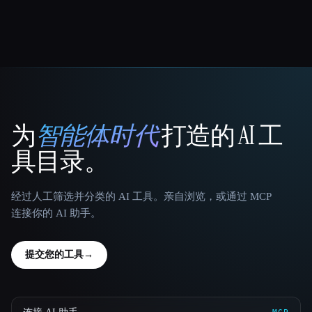
为
智能体时代
打造的 AI 工
That AI Collection
具目录。
经过人工筛选并分类的 AI 工具。亲自浏览，或通过 MCP
连接你的 AI 助手。
提交您的工具
→