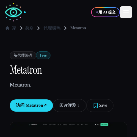
✦
用 AI 提交
家
类别
代理编码
Metatron
✍️
🎨
写作者
设计师
🦾
代理编码
Free
💻
📈
Metatron
开发者
营销
Metatron.
🎓
🎬
学生
创作者
访问
Metatron
↗︎
阅读评测 ↓︎
Save
博客
比较工具