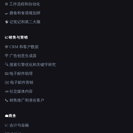
⚙️ 工作流程和自动化
🍳 膳食和食谱规划师
🧠 记笔记和第二大脑
📈
销售与营销
📇 CRM 和客户数据
🪧 广告创意生成器
🔍 搜索引擎优化和关键字研究
📧 电子邮件助理
✉️ 电子邮件营销
📣 社交媒体内容
📞 销售推广和潜在客户
💼
商务
📈 会计与金融