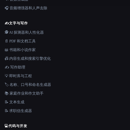
🎧 音频增强器和人声去除
✍️
文字与写作
🕵️ AI 探测器和人性化器
📄 PDF 和文档工具
📖 书籍和小说作家
📠 内容生成和搜索引擎优化
✍️ 写作助理
💡 即时库与工程
🏷️ 名称、口号和命名生成器
📚 家庭作业和作文助手
📝 文本生成
📝 求职信生成器
💻
代码与开发