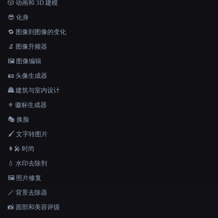
🎲 动画和 3D 建模
😎 化身
🔁 图像到图像的变化
🔬 图像升频器
🖼️ 图像编辑
🪪 头像生成器
🏯 建筑与室内设计
⚜️ 徽标生成器
🎭 换脸
🖌️ 文字转图片
👩‍🎤 时尚
💧 水印去除剂
🖼️ 照片修复
🪄 背景去除器
📸 面部和美容评级