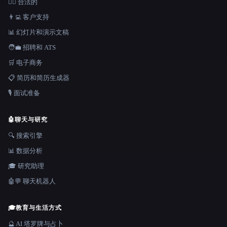
👩‍⚖️ 合法的
👨‍💻 客户支持
📊 幻灯片和演示文稿
🧑‍💼 招聘和 ATS
🛒 电子商务
📋 简历和简历生成器
🎙️ 面试准备
🤖
聊天与研究
🔍 搜索引擎
📊 数据分析
🎓 研究助理
🤖💬 聊天机器人
🎓
教育与生活方式
🔮 AI 塔罗牌与占卜