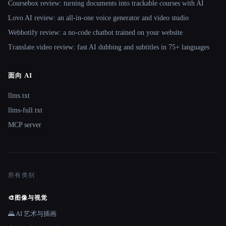
Coursebox review: turning documents into trackable courses with AI
Lovo AI review: an all-in-one voice generator and video studio
Webbotify review: a no-code chatbot trained on your website
Translate.video review: fast AI dubbing and subtitles in 75+ languages
面向 AI
llms.txt
llms-full.txt
MCP server
所有类别
🎨
图像与视觉
🌄 AI 艺术与插画