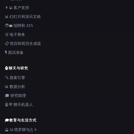
👨‍💻 客户支持
📊 幻灯片和演示文稿
🧑‍💼 招聘和 ATS
🛒 电子商务
📋 简历和简历生成器
🎙️ 面试准备
🤖
聊天与研究
🔍 搜索引擎
📊 数据分析
🎓 研究助理
🤖💬 聊天机器人
🎓
教育与生活方式
🔮 AI 塔罗牌与占卜