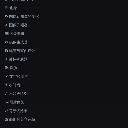
😎 化身
🔁 图像到图像的变化
🔬 图像升频器
🖼️ 图像编辑
🪪 头像生成器
🏯 建筑与室内设计
⚜️ 徽标生成器
🎭 换脸
🖌️ 文字转图片
👩‍🎤 时尚
💧 水印去除剂
🖼️ 照片修复
🪄 背景去除器
📸 面部和美容评级