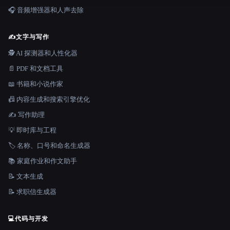
🎧 音频增强器和人声去除
✍️
文字与写作
🕵️ AI 探测器和人性化器
📄 PDF 和文档工具
📖 书籍和小说作家
📠 内容生成和搜索引擎优化
✍️ 写作助理
💡 即时库与工程
🏷️ 名称、口号和命名生成器
📚 家庭作业和作文助手
📝 文本生成
📝 求职信生成器
💻
代码与开发