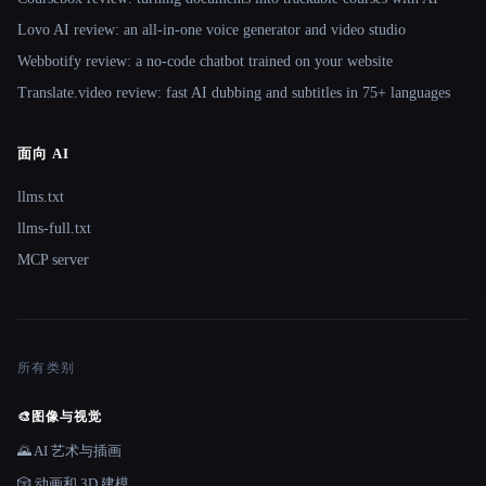
Lovo AI review: an all-in-one voice generator and video studio
Webbotify review: a no-code chatbot trained on your website
Translate.video review: fast AI dubbing and subtitles in 75+ languages
面向 AI
llms.txt
llms-full.txt
MCP server
所有类别
🎨
图像与视觉
🌄 AI 艺术与插画
🎲 动画和 3D 建模