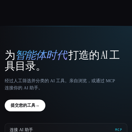
为
智能体时代
打造的 AI 工
That AI Collection
具目录。
经过人工筛选并分类的 AI 工具。亲自浏览，或通过 MCP
连接你的 AI 助手。
提交您的工具
→
连接 AI 助手
MCP