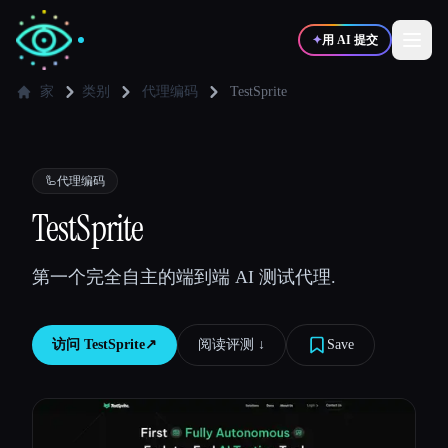
✦
用 AI 提交
家
类别
代理编码
TestSprite
✍️
🎨
写作者
设计师
🦾
代理编码
💻
📈
TestSprite
开发者
营销
第一个完全自主的端到端 AI 测试代理.
🎓
🎬
学生
创作者
访问
TestSprite
↗︎
阅读评测 ↓︎
Save
博客
比较工具