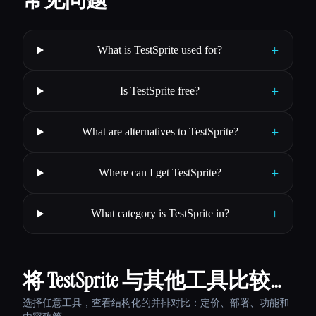
+
What is TestSprite used for?
+
Is TestSprite free?
+
What are alternatives to TestSprite?
+
Where can I get TestSprite?
+
What category is TestSprite in?
将 TestSprite 与其他工具比较…
选择任意工具，查看结构化的并排对比：定价、部署、功能和