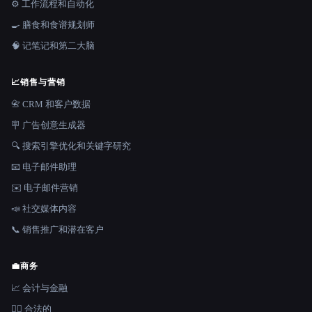
⚙️ 工作流程和自动化
🍳 膳食和食谱规划师
🧠 记笔记和第二大脑
📈
销售与营销
📇 CRM 和客户数据
🪧 广告创意生成器
🔍 搜索引擎优化和关键字研究
📧 电子邮件助理
✉️ 电子邮件营销
📣 社交媒体内容
📞 销售推广和潜在客户
💼
商务
📈 会计与金融
👩‍⚖️ 合法的