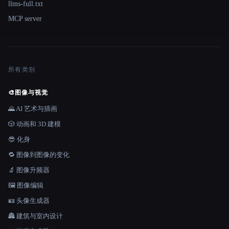
llms-full.txt
MCP server
所有类别
🎨
图像与视觉
🌄 AI 艺术与插画
🎲 动画和 3D 建模
😎 化身
🔁 图像到图像的变化
🔬 图像升频器
🖼️ 图像编辑
🪪 头像生成器
🏯 建筑与室内设计