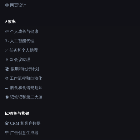
🕸 网页设计
⚡
效率
🌱 个人成长与健康
🦾 人工智能代理
✅ 任务和个人助理
👨‍💻 会议助理
🏖 假期和旅行计划
⚙️ 工作流程和自动化
🍳 膳食和食谱规划师
🧠 记笔记和第二大脑
📈
销售与营销
📇 CRM 和客户数据
🪧 广告创意生成器