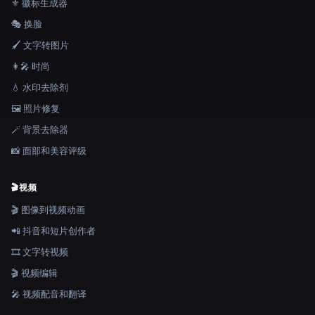
⚜️ 徽标生成器
🎭 换脸
🖌️ 文字转图片
👩‍🎤 时尚
💧 水印去除剂
🖼️ 照片修复
🪄 背景去除器
📸 面部和美容评级
🎬
视频
🎬 图像到视频动画
📲 抖音和短片创作者
🎞️ 文字转视频
🎬 视频编辑
🎤 视频配音和翻译