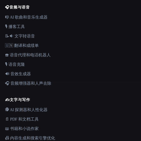
🎧
音频与语音
🎼 AI 歌曲和音乐生成器
🎙️ 播客工具
📝🔉 文字转语音
🇺🇳 翻译和成绩单
☎️ 语音代理和电话机器人
🎙️ 语音克隆
🔊 音效生成器
🎧 音频增强器和人声去除
✍️
文字与写作
🕵️ AI 探测器和人性化器
📄 PDF 和文档工具
📖 书籍和小说作家
📠 内容生成和搜索引擎优化