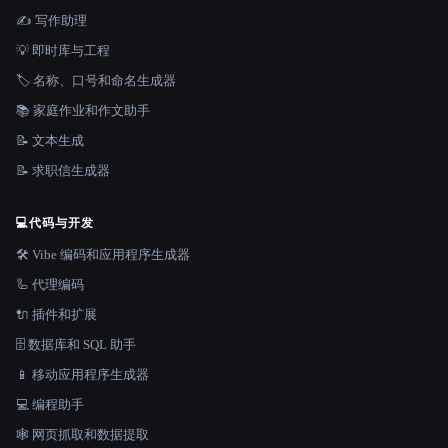
✍️ 写作助理
💡 即时库与工程
🏷️ 名称、口号和命名生成器
📚 家庭作业和作文助手
📝 文本生成
📝 求职信生成器
💻
代码与开发
🛠️ Vibe 编码和应用程序生成器
🦾 代理编码
🔌 插件和扩展
🗄️ 数据库和 SQL 助手
📱 移动应用程序生成器
💻 编程助手
🕸️ 网页抓取和数据提取