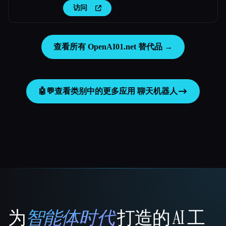
访问
查看所有 OpenAI01.net 替代品 →
🤖💬
查看类别中的更多应用
聊天机器人
为
智能体时代
打造的 AI 工
That AI Collection