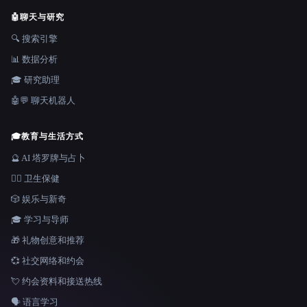
🤖
聊天与研究
🔍 搜索引擎
📊 数据分析
🎓 研究助理
🤖💬 聊天机器人
🎓
教育与生活方式
🔮 AI 塔罗牌与占卜
👩‍⚕️ 卫生保健
🎲 娱乐与新奇
🎓 学习与导师
🎁 礼物创意和推荐
💞 社交网络和约会
💘 约会资料和接送热线
🗣️ 语言学习