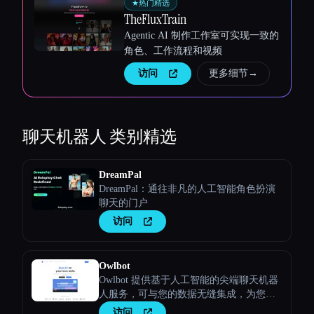
★
热门精选
TheFluxTrain
Agentic AI 制作工作室可实现一致的
角色、工作流程和视频
访问
更多细节
→
聊天机器人
类别精选
DreamPal
DreamPal：通往非凡的人工智能角色扮演
聊天的门户
访问
Owlbot
Owlbot 提供基于人工智能的尖端聊天机器
人服务，可与您的数据无缝集成，为您、
您的客户或团队提供即时响应。
访问