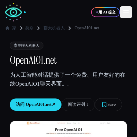
✦
用 AI 提交
家
类别
聊天机器人
OpenAI01.net
✍️
🎨
写作者
设计师
🤖💬
聊天机器人
OpenAI01.net
💻
📈
开发者
营销
为人工智能对话提供了一个免费、用户友好的在
线OpenAIO1聊天界面。.
🎓
🎬
学生
创作者
访问
OpenAI01.net
↗︎
阅读评测 ↓︎
Save
博客
比较工具