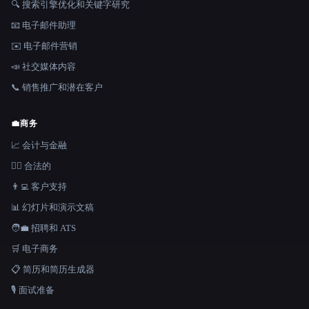
🔍 搜索引擎优化和关键字研究
📧 电子邮件助理
✉️ 电子邮件营销
📣 社交媒体内容
📞 销售推广和潜在客户
💼
商务
📈 会计与金融
👩‍⚖️ 合法的
👨‍💻 客户支持
📊 幻灯片和演示文稿
🧑‍💼 招聘和 ATS
🛒 电子商务
📋 简历和简历生成器
🎙️ 面试准备