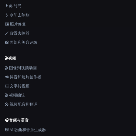
👩‍🎤 时尚
💧 水印去除剂
🖼️ 照片修复
🪄 背景去除器
📸 面部和美容评级
🎬
视频
🎬 图像到视频动画
📲 抖音和短片创作者
🎞️ 文字转视频
🎬 视频编辑
🎤 视频配音和翻译
🎧
音频与语音
🎼 AI 歌曲和音乐生成器