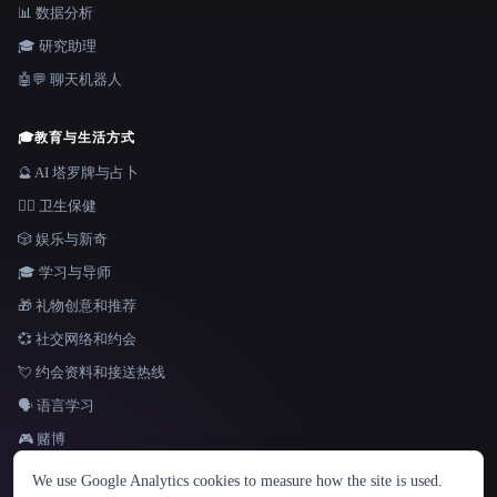
📊 数据分析
🎓 研究助理
🤖💬 聊天机器人
🎓
教育与生活方式
🔮 AI 塔罗牌与占卜
👩‍⚕️ 卫生保健
🎲 娱乐与新奇
🎓 学习与导师
🎁 礼物创意和推荐
💞 社交网络和约会
💘 约会资料和接送热线
🗣️ 语言学习
🎮 赌博
语言
We use Google Analytics cookies to measure how the site is used.
English
español
Français
Русский
简体中文