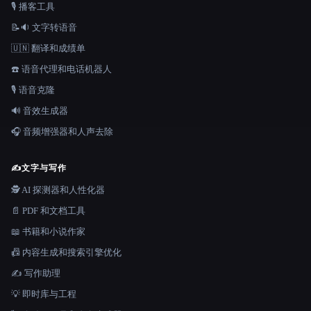
🎙️ 播客工具
📝🔉 文字转语音
🇺🇳 翻译和成绩单
☎️ 语音代理和电话机器人
🎙️ 语音克隆
🔊 音效生成器
🎧 音频增强器和人声去除
✍️
文字与写作
🕵️ AI 探测器和人性化器
📄 PDF 和文档工具
📖 书籍和小说作家
📠 内容生成和搜索引擎优化
✍️ 写作助理
💡 即时库与工程