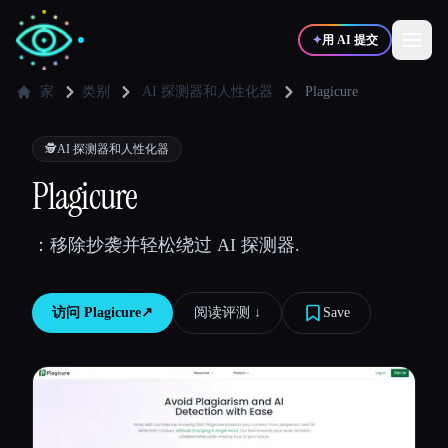
✦
用 AI 提交
家
类别
AI 探测器和人性化器
Plagicure
✍️
🎨
写作者
设计师
🕵️
AI 探测器和人性化器
Plagicure
💻
📈
开发者
营销
：移除抄袭并轻松绕过 AI 探测器.
🎓
🎬
学生
创作者
访问
Plagicure
↗︎
阅读评测 ↓︎
Save
博客
比较工具