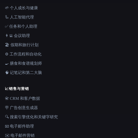
🌱 个人成长与健康
🦾 人工智能代理
✅ 任务和个人助理
👨‍💻 会议助理
🏖 假期和旅行计划
⚙️ 工作流程和自动化
🍳 膳食和食谱规划师
🧠 记笔记和第二大脑
📈
销售与营销
📇 CRM 和客户数据
🪧 广告创意生成器
🔍 搜索引擎优化和关键字研究
📧 电子邮件助理
✉️ 电子邮件营销