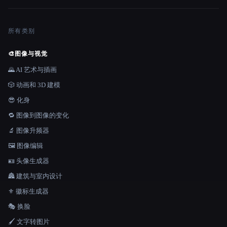
所有类别
🎨
图像与视觉
🌄 AI 艺术与插画
🎲 动画和 3D 建模
😎 化身
🔁 图像到图像的变化
🔬 图像升频器
🖼️ 图像编辑
🪪 头像生成器
🏯 建筑与室内设计
⚜️ 徽标生成器
🎭 换脸
🖌️ 文字转图片