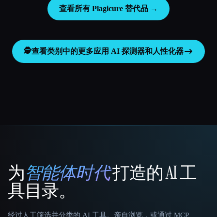
查看所有 Plagicure 替代品 →
🕵️
查看类别中的更多应用
AI 探测器和人性化器
为
智能体时代
打造的 AI 工
That AI Collection
具目录。
经过人工筛选并分类的 AI 工具。亲自浏览，或通过 MCP