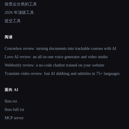
按受众分类的工具
2026 年顶级工具
提交工具
阅读
Coursebox review: turning documents into trackable courses with AI
Lovo AI review: an all-in-one voice generator and video studio
Webbotify review: a no-code chatbot trained on your website
Translate.video review: fast AI dubbing and subtitles in 75+ languages
面向 AI
llms.txt
llms-full.txt
MCP server