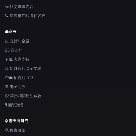
📣 社交媒体内容
📞 销售推广和潜在客户
💼
商务
📈 会计与金融
👩‍⚖️ 合法的
👨‍💻 客户支持
📊 幻灯片和演示文稿
🧑‍💼 招聘和 ATS
🛒 电子商务
📋 简历和简历生成器
🎙️ 面试准备
🤖
聊天与研究
🔍 搜索引擎