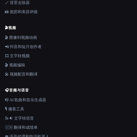
🪄 背景去除器
📸 面部和美容评级
🎬
视频
🎬 图像到视频动画
📲 抖音和短片创作者
🎞️ 文字转视频
🎬 视频编辑
🎤 视频配音和翻译
🎧
音频与语音
🎼 AI 歌曲和音乐生成器
🎙️ 播客工具
📝🔉 文字转语音
🇺🇳 翻译和成绩单
☎️ 语音代理和电话机器人