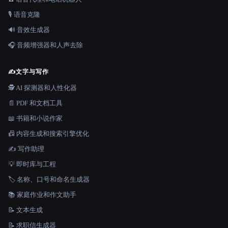
🎙️ 语音克隆
🔊 音效生成器
🎧 音频增强器和人声去除
✍️
文字与写作
🕵️ AI 探测器和人性化器
📄 PDF 和文档工具
📖 书籍和小说作家
📠 内容生成和搜索引擎优化
✍️ 写作助理
💡 即时库与工程
🏷️ 名称、口号和命名生成器
📚 家庭作业和作文助手
📝 文本生成
📝 求职信生成器