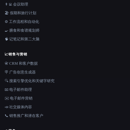
👨‍💻 会议助理
🏖 假期和旅行计划
⚙️ 工作流程和自动化
🍳 膳食和食谱规划师
🧠 记笔记和第二大脑
📈
销售与营销
📇 CRM 和客户数据
🪧 广告创意生成器
🔍 搜索引擎优化和关键字研究
📧 电子邮件助理
✉️ 电子邮件营销
📣 社交媒体内容
📞 销售推广和潜在客户