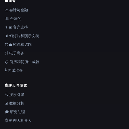
💼
商务
📈 会计与金融
👩‍⚖️ 合法的
👨‍💻 客户支持
📊 幻灯片和演示文稿
🧑‍💼 招聘和 ATS
🛒 电子商务
📋 简历和简历生成器
🎙️ 面试准备
🤖
聊天与研究
🔍 搜索引擎
📊 数据分析
🎓 研究助理
🤖💬 聊天机器人