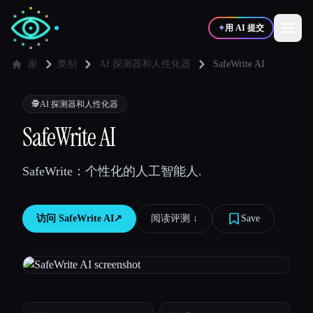
✦
用 AI 提交
家
类别
AI 探测器和人性化器
SafeWrite AI
✍️
🎨
写作者
设计师
🕵️
AI 探测器和人性化器
SafeWrite AI
💻
📈
开发者
营销
SafeWrite：个性化的人工智能人.
🎓
🎬
学生
创作者
访问
SafeWrite AI
↗︎
阅读评测 ↓︎
Save
博客
比较工具