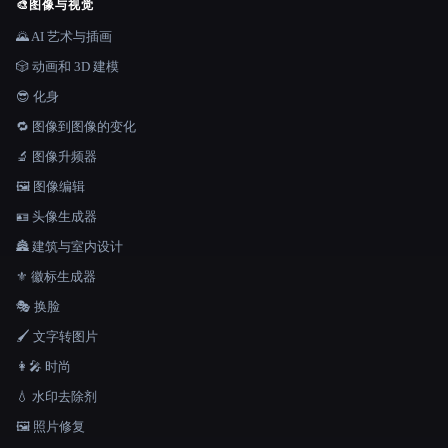
🎨
图像与视觉
🌄 AI 艺术与插画
🎲 动画和 3D 建模
😎 化身
🔁 图像到图像的变化
🔬 图像升频器
🖼️ 图像编辑
🪪 头像生成器
🏯 建筑与室内设计
⚜️ 徽标生成器
🎭 换脸
🖌️ 文字转图片
👩‍🎤 时尚
💧 水印去除剂
🖼️ 照片修复