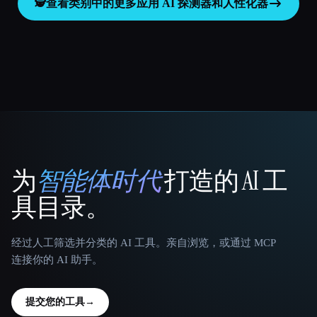
🕵️
查看类别中的更多应用
AI 探测器和人性化器
为
智能体时代
打造的 AI 工
That AI Collection
具目录。
经过人工筛选并分类的 AI 工具。亲自浏览，或通过 MCP
连接你的 AI 助手。
提交您的工具
→