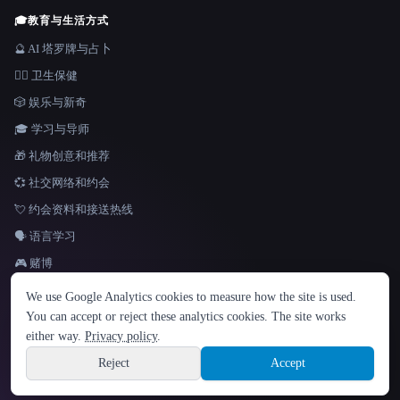
🎓
教育与生活方式
🔮 AI 塔罗牌与占卜
👩‍⚕️ 卫生保健
🎲 娱乐与新奇
🎓 学习与导师
🎁 礼物创意和推荐
💞 社交网络和约会
💘 约会资料和接送热线
🗣️ 语言学习
🎮 赌博
语言
We use Google Analytics cookies to measure how the site is used.
English
español
Français
Русский
简体中文
You can accept or reject these analytics cookies. The site works
Hindi
either way.
Privacy policy
.
© 2026 That AI Collection. 保留所有权利。
·
服务条款
·
隐私政策
·
·
Site information
Built with Metatron ★
Reject
Accept
build de3d624c
Sign up