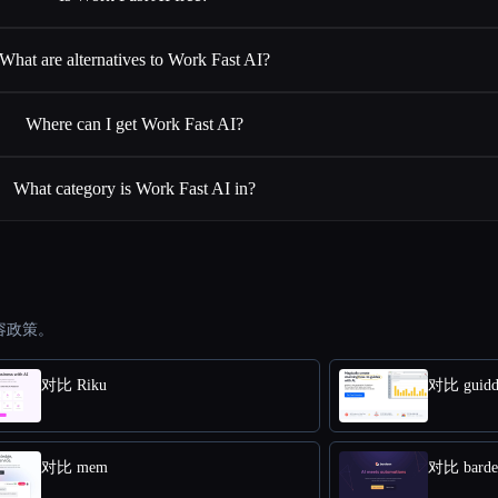
What are alternatives to Work Fast AI?
Where can I get Work Fast AI?
What category is Work Fast AI in?
容政策。
对比 Riku
对比 guidd
对比 mem
对比 barde