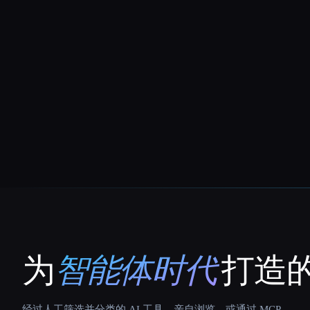
为
智能体时代
打造的
That AI Collection
经过人工筛选并分类的 AI 工具。亲自浏览，或通过 MCP