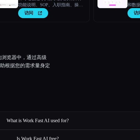
功能说明、SOP、入职指南、操作
和数
指南、AI 常见问题解答。
访问
访
您的浏览器中，通过高级
助根据您的需求量身定
What is Work Fast AI used for?
Is Work Fast AI free?