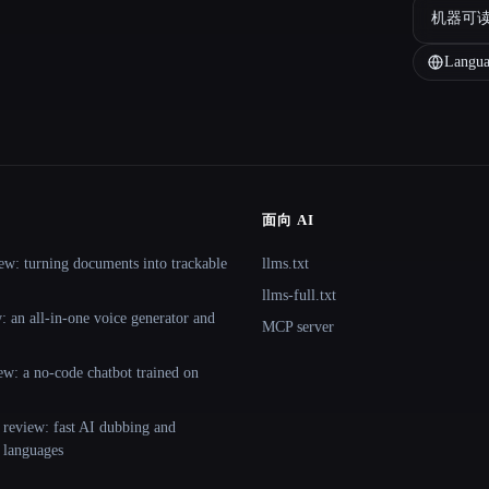
机器可
Langua
面向 AI
ew: turning documents into trackable
llms.txt
llms-full.txt
 an all-in-one voice generator and
MCP server
ew: a no-code chatbot trained on
 review: fast AI dubbing and
+ languages