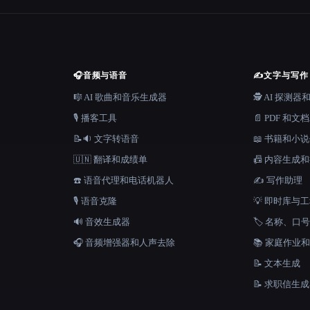
🎧
音频与语音
✍️
文字与写作
🎼 AI 歌曲和音乐生成器
🕵️ AI 探测
🎙️ 播客工具
📄 PDF 和文
📝🔉 文字转语音
📖 书籍和小
🇺🇳 翻译和成绩单
📠 内容生成
☎️ 语音代理和电话机器人
✍️ 写作助理
🎙️ 语音克隆
💡 即时库与
🔊 音效生成器
🏷️ 名称、
🎧 音频增强器和人声去除
📚 家庭作业
📝 文本生成
📝 求职信生