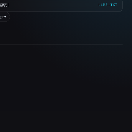
读索引
LLMS.TXT
ge
▾