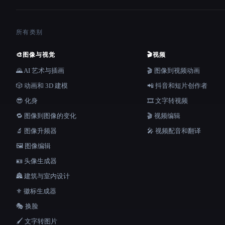
所有类别
🎨
图像与视觉
🎬
视频
🌄 AI 艺术与插画
🎬 图像到视频动画
🎲 动画和 3D 建模
📲 抖音和短片创作者
😎 化身
🎞️ 文字转视频
🔁 图像到图像的变化
🎬 视频编辑
🔬 图像升频器
🎤 视频配音和翻译
🖼️ 图像编辑
🪪 头像生成器
🏯 建筑与室内设计
⚜️ 徽标生成器
🎭 换脸
🖌️ 文字转图片