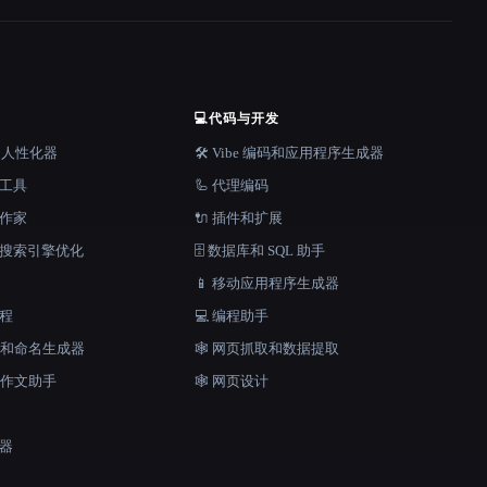
💻
代码与开发
器和人性化器
🛠️ Vibe 编码和应用程序生成器
档工具
🦾 代理编码
说作家
🔌 插件和扩展
和搜索引擎优化
🗄️ 数据库和 SQL 助手
📱 移动应用程序生成器
工程
💻 编程助手
口号和命名生成器
🕸️ 网页抓取和数据提取
和作文助手
🕸 网页设计
成器