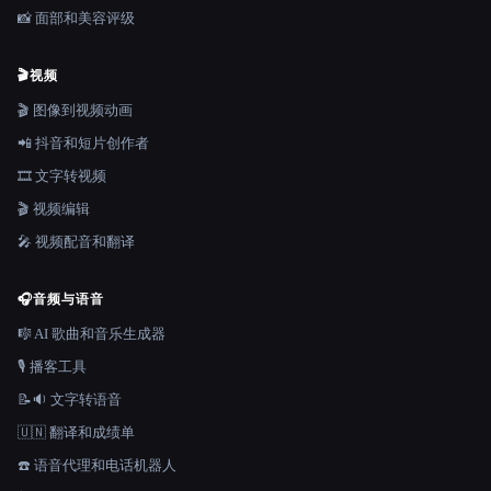
📸 面部和美容评级
🎬
视频
🎬 图像到视频动画
📲 抖音和短片创作者
🎞️ 文字转视频
🎬 视频编辑
🎤 视频配音和翻译
🎧
音频与语音
🎼 AI 歌曲和音乐生成器
🎙️ 播客工具
📝🔉 文字转语音
🇺🇳 翻译和成绩单
☎️ 语音代理和电话机器人