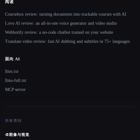
阅读
Coursebox review: turning documents into trackable courses with AI
Lovo AI review: an all-in-one voice generator and video studio
Webbotify review: a no-code chatbot trained on your website
Translate.video review: fast AI dubbing and subtitles in 75+ languages
面向 AI
llms.txt
llms-full.txt
MCP server
所有类别
🎨
图像与视觉