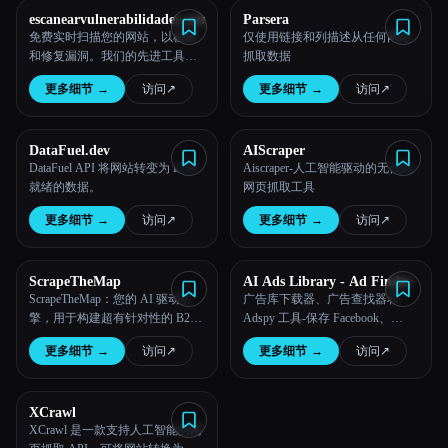
escanearvulnerabilidades.com
Parsera
免费实时扫描您的网站，以检测
仅使用链接和列描述从任何网站
和修复漏洞。我们的先进工具利
抓取数据
用 AI 技术提供综合保护。
更多细节
→
访问
↗︎
更多细节
→
访问
↗︎
DataFuel.dev
AIScraper
DataFuel API 将网站转变为 LLM
Aiscraper-人工智能驱动的无代码
就绪的数据。
网页抓取工具
更多细节
→
访问
↗︎
更多细节
→
访问
↗︎
ScrapeTheMap
AI Ads Library - Ad Finder
ScrapeTheMap：您的 AI 驱动引
广告库下载器、广告查找器和
擎，用于构建超有针对性的 B2B
Adspy 工具-保存 Facebook、
潜在客户名单
TikTok 广告-Chrome 网上应用店
更多细节
→
访问
↗︎
更多细节
→
访问
↗︎
XCrawl
XCrawl 是一款支持人工智能的网