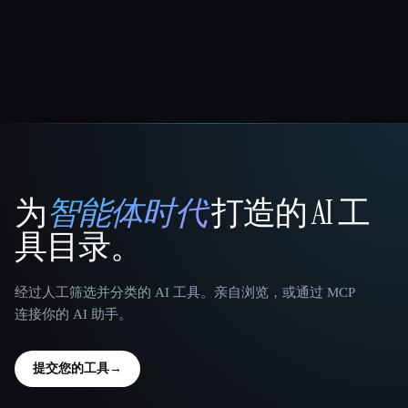
为
智能体时代
打造的 AI 工
That AI Collection
具目录。
经过人工筛选并分类的 AI 工具。亲自浏览，或通过 MCP
连接你的 AI 助手。
提交您的工具
→