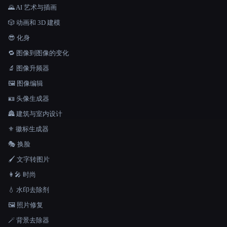
🌄 AI 艺术与插画
🎲 动画和 3D 建模
😎 化身
🔁 图像到图像的变化
🔬 图像升频器
🖼️ 图像编辑
🪪 头像生成器
🏯 建筑与室内设计
⚜️ 徽标生成器
🎭 换脸
🖌️ 文字转图片
👩‍🎤 时尚
💧 水印去除剂
🖼️ 照片修复
🪄 背景去除器