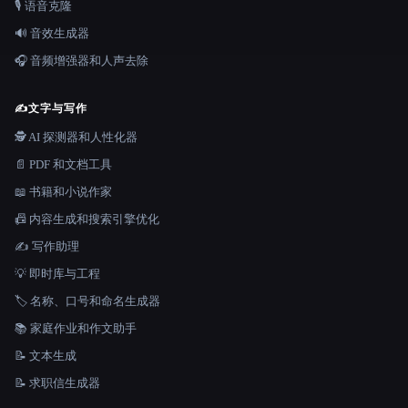
🎙️ 语音克隆
🔊 音效生成器
🎧 音频增强器和人声去除
✍️
文字与写作
🕵️ AI 探测器和人性化器
📄 PDF 和文档工具
📖 书籍和小说作家
📠 内容生成和搜索引擎优化
✍️ 写作助理
💡 即时库与工程
🏷️ 名称、口号和命名生成器
📚 家庭作业和作文助手
📝 文本生成
📝 求职信生成器