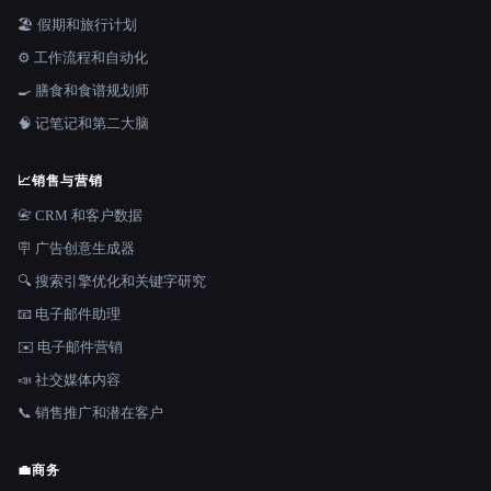
🏖 假期和旅行计划
⚙️ 工作流程和自动化
🍳 膳食和食谱规划师
🧠 记笔记和第二大脑
📈
销售与营销
📇 CRM 和客户数据
🪧 广告创意生成器
🔍 搜索引擎优化和关键字研究
📧 电子邮件助理
✉️ 电子邮件营销
📣 社交媒体内容
📞 销售推广和潜在客户
💼
商务