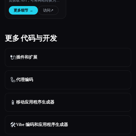
页抓取 API，可将网站转换为结
构化的、适合语言学习的数据格
更多细节
→
访问
↗︎
式，如 JSON、Markdown 和
HTML。
更多 代码与开发
🔌
插件和扩展
🦾
代理编码
📱
移动应用程序生成器
🛠️
Vibe 编码和应用程序生成器