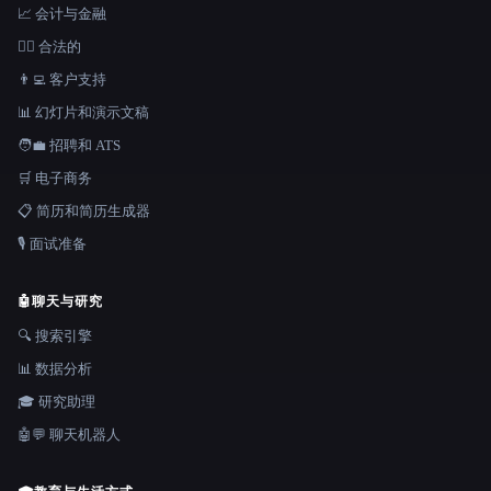
📈 会计与金融
👩‍⚖️ 合法的
👨‍💻 客户支持
📊 幻灯片和演示文稿
🧑‍💼 招聘和 ATS
🛒 电子商务
📋 简历和简历生成器
🎙️ 面试准备
🤖
聊天与研究
🔍 搜索引擎
📊 数据分析
🎓 研究助理
🤖💬 聊天机器人