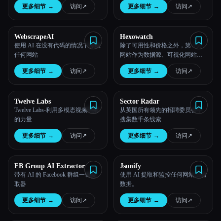
更多细节
→
访问
↗︎
更多细节
→
访问
↗︎
所有分类
WebscrapeAI
Hexowatch
关于
使用 AI 在没有代码的情况下抓取
除了可用性和价格之外，第 3 方
任何网站
网站作为数据源、可视化网站监
控、竞争对手跟踪。
更多细节
→
访问
↗︎
更多细节
→
访问
↗︎
Twelve Labs
Sector Radar
Twelve Labs-利用多模态视频理解
从英国所有领先的招聘委员会中
的力量
搜集数千条线索
更多细节
→
访问
↗︎
更多细节
→
访问
↗︎
Esc
FB Group AI Extractor
Jsonify
带有 AI 的 Facebook 群组一键提
使用 AI 提取和监控任何网站上的
取器
数据。
更多细节
→
访问
↗︎
更多细节
→
访问
↗︎