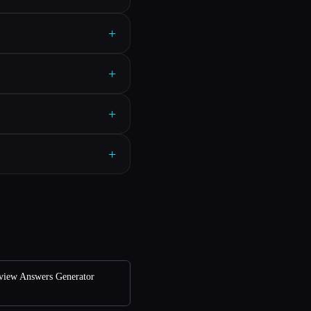
+
+
+
+
rview Answers Generator