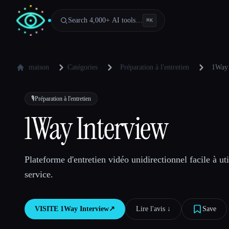
Search 4,000+ AI tools…
⌘
K
maison
Catégories
Préparation à l'entretien
1Way 
🎙️
Préparation à l'entretien
1Way Interview
Plateforme d'entretien vidéo unidirectionnel facile à util
service.
VISITE
1Way Interview
↗︎
Lire l'avis ↓︎
Save