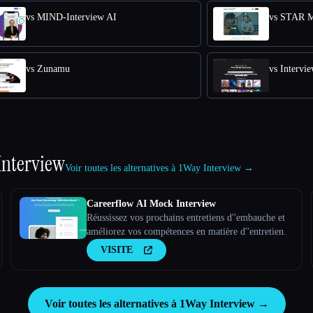
vs MIND-Interview AI
vs STAR M
vs Zunamu
vs Intervi
Interview
Voir toutes les alternatives à 1Way Interview →
Careerflow AI Mock Interview
Réussissez vos prochains entretiens d''embauche et
améliorez vos compétences en matière d''entretien.
VISITE
Voir toutes les alternatives à 1Way Interview →