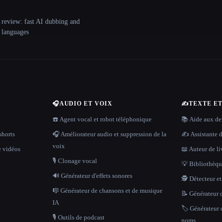
 review: fast AI dubbing and
+ languages
🎧
AUDIO ET VOIX
✍️
TEXTE E
☎️ Agent vocal et robot téléphonique
📚 Aide aux dev
shorts
🎧 Améliorateur audio et suppression de la
✍️ Assistante d
voix
e vidéos
📖 Auteur de li
🎙️ Clonage vocal
💡 Bibliothèque
🔊 Générateur d'effets sonores
🕵️ Détecteur e
🎼 Générateur de chansons et de musique
📝 Générateur d
IA
🏷️ Générateur 
🎙️ Outils de podcast
noms