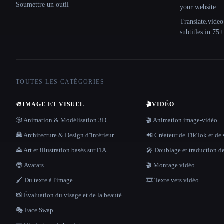
Soumettre un outil
your website
Translate.video
subtitles in 75
TOUTES LES CATÉGORIES
🎨
IMAGE ET VISUEL
🎬
VIDÉO
🎲 Animation & Modélisation 3D
🎬 Animation image-vidéo
🏯 Architecture & Design d''intérieur
📲 Créateur de TikTok et de 
🌄 Art et illustration basés sur l'IA
🎤 Doublage et traduction d
😎 Avatars
🎬 Montage vidéo
🖌️ Du texte à l'image
🎞️ Texte vers vidéo
📸 Évaluation du visage et de la beauté
🎭 Face Swap