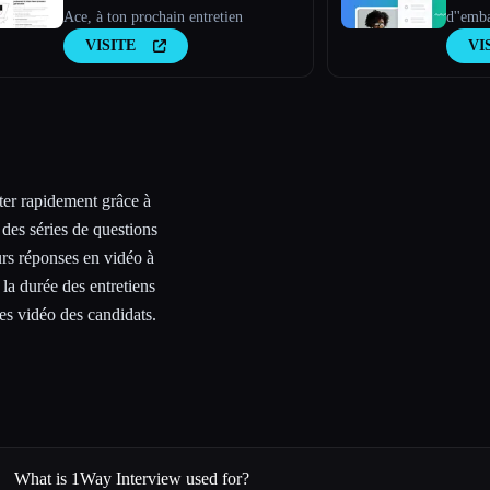
Ace, à ton prochain entretien
d''emb
compéte
VISITE
VI
er rapidement grâce à
 des séries de questions
eurs réponses en vidéo à
la durée des entretiens
es vidéo des candidats.
What is 1Way Interview used for?