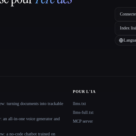
Connectez
Index lis
Langua
POUR L'IA
ew: turning documents into trackable
llms.txt
llms-full.txt
 an all-in-one voice generator and
MCP server
ew: a no-code chatbot trained on