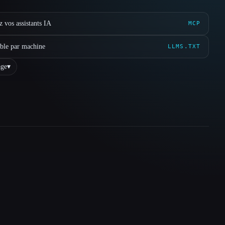
 vos assistants IA
MCP
ible par machine
LLMS.TXT
ge
▾