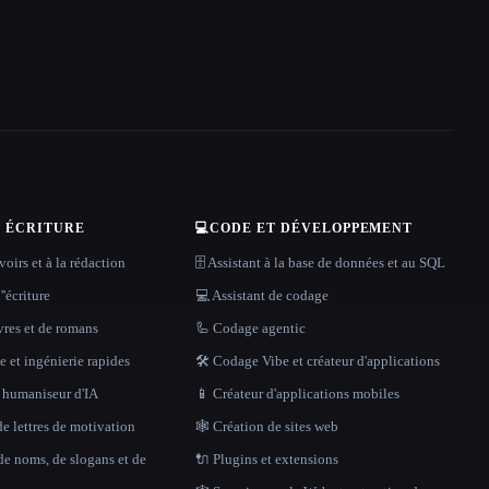
T ÉCRITURE
💻
CODE ET DÉVELOPPEMENT
oirs et à la rédaction
🗄️ Assistant à la base de données et au SQL
''écriture
💻 Assistant de codage
vres et de romans
🦾 Codage agentic
 et ingénierie rapides
🛠️ Codage Vibe et créateur d'applications
t humaniseur d'IA
📱 Créateur d'applications mobiles
e lettres de motivation
🕸 Création de sites web
de noms, de slogans et de
🔌 Plugins et extensions