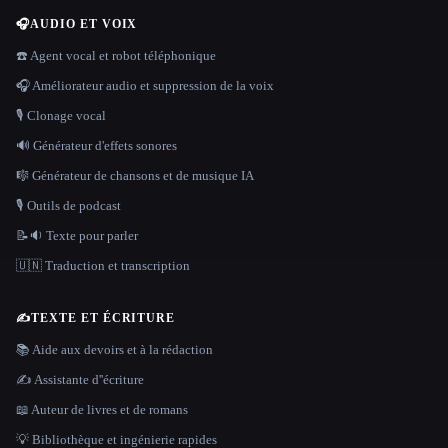
🎧
AUDIO ET VOIX
☎️ Agent vocal et robot téléphonique
🎧 Améliorateur audio et suppression de la voix
🎙️ Clonage vocal
🔊 Générateur d'effets sonores
🎼 Générateur de chansons et de musique IA
🎙️ Outils de podcast
📝🔉 Texte pour parler
🇺🇳 Traduction et transcription
✍️
TEXTE ET ÉCRITURE
📚 Aide aux devoirs et à la rédaction
✍️ Assistante d''écriture
📖 Auteur de livres et de romans
💡 Bibliothèque et ingénierie rapides