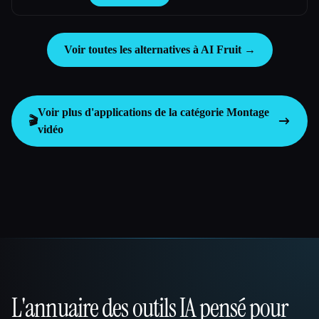
en quelques minutes.
Voir toutes les alternatives à AI Fruit →
Voir plus d'applications de la catégorie
Montage
🎬
vidéo
L'annuaire des outils IA pensé pour
That AI Collection