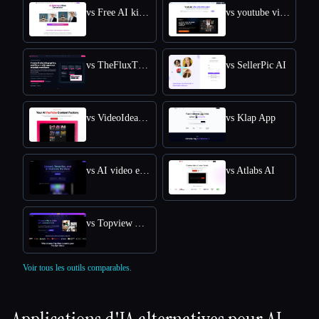
vs Free AI kissing video generator
vs youtube video downloader
vs TheFluxTrain
vs SellerPic AI
vs VideoIdeas AI
vs Klap App
vs AI video editor
vs Atlabs AI
vs Topview AI URL to Video
Voir tous les outils comparables.