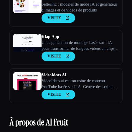
SellerPic : modèles de mode IA et générateur
d'images et de vidéos de produits
VISITE
Klap App
Une application de montage basée sur l'IA
pour transformer de longues vidéos en clips
viraux
VISITE
VideoIdeas AI
VideoIdeas.ai est ton usine de contenu
YouTube basée sur l'IA. Génère des scripts
dignes d'un virus, de nouvelles idées de
VISITE
vidéos et du contenu captivant en quelques
minutes.
À propos de AI Fruit