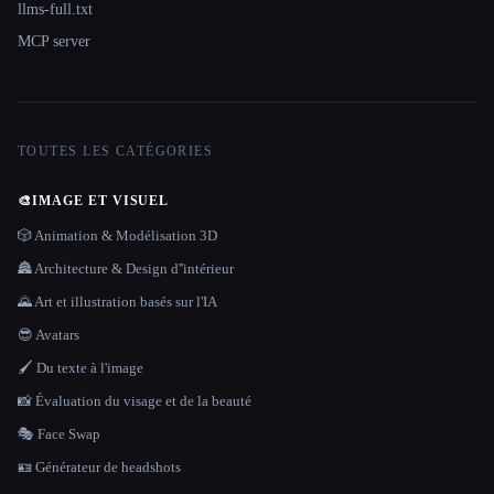
llms-full.txt
MCP server
TOUTES LES CATÉGORIES
🎨
IMAGE ET VISUEL
🎲 Animation & Modélisation 3D
🏯 Architecture & Design d''intérieur
🌄 Art et illustration basés sur l'IA
😎 Avatars
🖌️ Du texte à l'image
📸 Évaluation du visage et de la beauté
🎭 Face Swap
🪪 Générateur de headshots