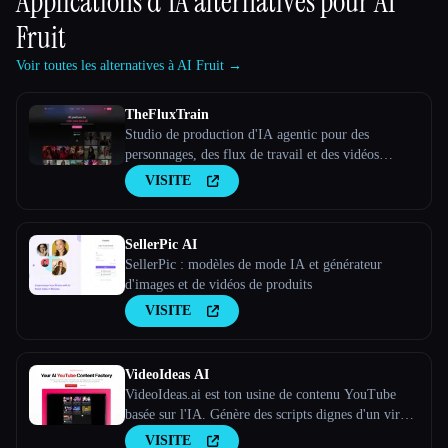
Applications d'IA alternatives pour
AI
Fruit
Voir toutes les alternatives à AI Fruit →
TheFluxTrain
Studio de production d'IA agentic pour des
personnages, des flux de travail et des vidéos
cohérents
VISITE
SellerPic AI
SellerPic : modèles de mode IA et générateur
d'images et de vidéos de produits
VISITE
VideoIdeas AI
VideoIdeas.ai est ton usine de contenu YouTube
basée sur l'IA. Génère des scripts dignes d'un virus,
de nouvelles idées de vidéos et du contenu captivant
VISITE