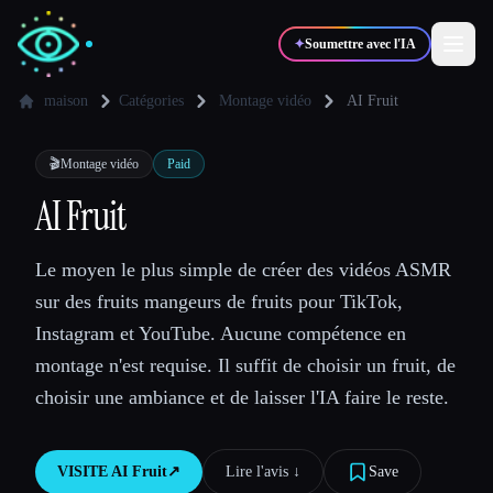
✦
Soumettre avec l'IA
maison
Catégories
Montage vidéo
AI Fruit
✍️
🎨
Auteurs
Designers
🎬
Montage vidéo
Paid
AI Fruit
💻
📈
Développeurs
Marketeurs
Le moyen le plus simple de créer des vidéos ASMR
sur des fruits mangeurs de fruits pour TikTok,
🎓
🎬
Étudiants
Créateurs
Instagram et YouTube. Aucune compétence en
montage n'est requise. Il suffit de choisir un fruit, de
choisir une ambiance et de laisser l'IA faire le reste.
Blog
VISITE
AI Fruit
↗︎
Lire l'avis ↓︎
Save
Comparer les outils