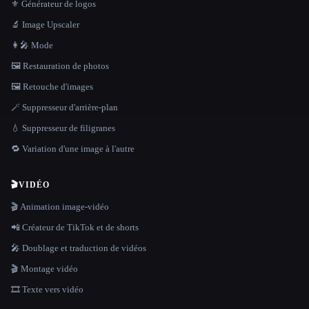
⚜️ Générateur de logos
🔬 Image Upscaler
👩‍🎤 Mode
🖼️ Restauration de photos
🖼️ Retouche d'images
🪄 Suppresseur d'arrière-plan
💧 Suppresseur de filigranes
🔁 Variation d'une image à l'autre
🎬
VIDÉO
🎬 Animation image-vidéo
📲 Créateur de TikTok et de shorts
🎤 Doublage et traduction de vidéos
🎬 Montage vidéo
🎞️ Texte vers vidéo