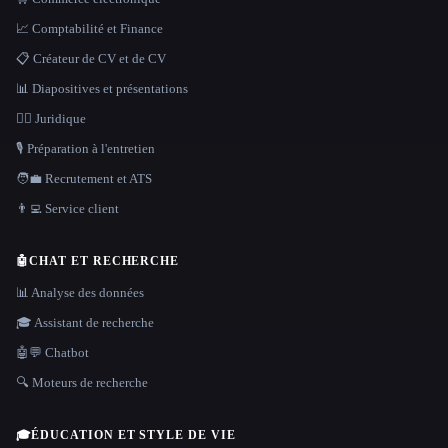
📈 Comptabilité et Finance
📋 Créateur de CV et de CV
📊 Diapositives et présentations
👩‍⚖️ Juridique
🎙️ Préparation à l'entretien
🧑‍💼 Recrutement et ATS
👨‍💻 Service client
🤖
CHAT ET RECHERCHE
📊 Analyse des données
🎓 Assistant de recherche
🤖💬 Chatbot
🔍 Moteurs de recherche
🎓
ÉDUCATION ET STYLE DE VIE