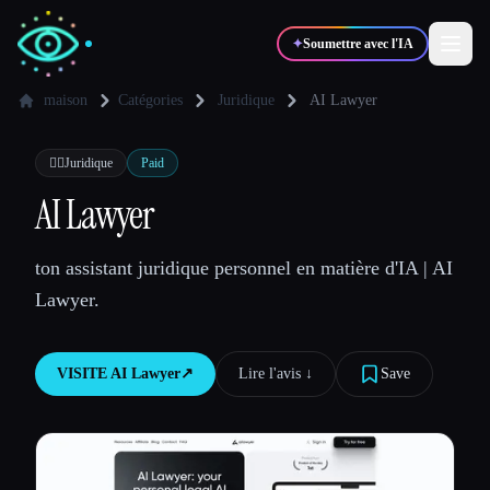
✦
Soumettre avec l'IA
maison
Catégories
Juridique
AI Lawyer
✍️
🎨
Auteurs
Designers
👩‍⚖️
Juridique
Paid
AI Lawyer
💻
📈
Développeurs
Marketeurs
ton assistant juridique personnel en matière d'IA | AI
Lawyer.
🎓
🎬
Étudiants
Créateurs
VISITE
AI Lawyer
↗︎
Lire l'avis ↓︎
Save
Blog
Comparer les outils