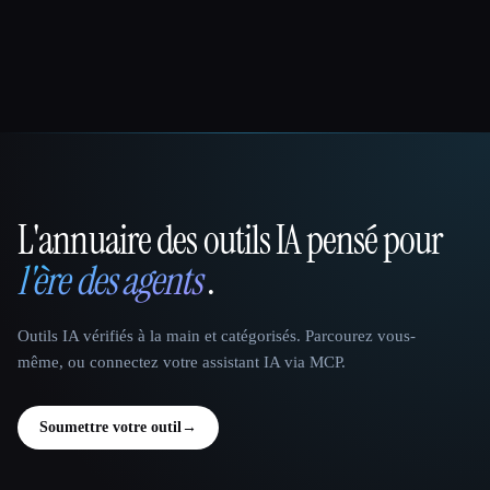
L'annuaire des outils IA pensé pour
That AI Collection
l'ère des agents
.
Outils IA vérifiés à la main et catégorisés. Parcourez vous-
même, ou connectez votre assistant IA via MCP.
Soumettre votre outil
→