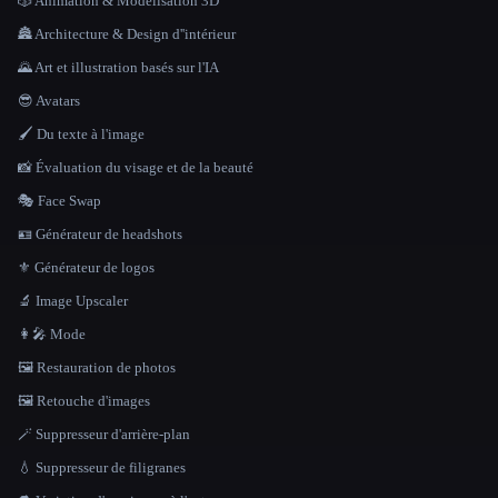
🎲 Animation & Modélisation 3D
🏯 Architecture & Design d''intérieur
🌄 Art et illustration basés sur l'IA
😎 Avatars
🖌️ Du texte à l'image
📸 Évaluation du visage et de la beauté
🎭 Face Swap
🪪 Générateur de headshots
⚜️ Générateur de logos
🔬 Image Upscaler
👩‍🎤 Mode
🖼️ Restauration de photos
🖼️ Retouche d'images
🪄 Suppresseur d'arrière-plan
💧 Suppresseur de filigranes