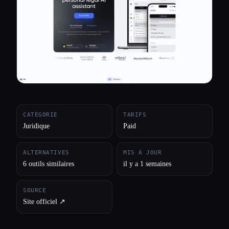
Toutes les catégories
À propos
CATÉGORIE
TARIFS
Juridique
Paid
ALTERNATIVES
MIS À JOUR
6 outils similaires
il y a 1 semaines
SOURCE
Site officiel ↗︎