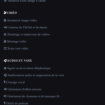
🔁 Variation d'une image à l'autre
🎬
VIDÉO
🎬 Animation image-vidéo
📲 Créateur de TikTok et de shorts
🎤 Doublage et traduction de vidéos
🎬 Montage vidéo
🎞️ Texte vers vidéo
🎧
AUDIO ET VOIX
☎️ Agent vocal et robot téléphonique
🎧 Améliorateur audio et suppression de la voix
🎙️ Clonage vocal
🔊 Générateur d'effets sonores
🎼 Générateur de chansons et de musique IA
🎙️ Outils de podcast