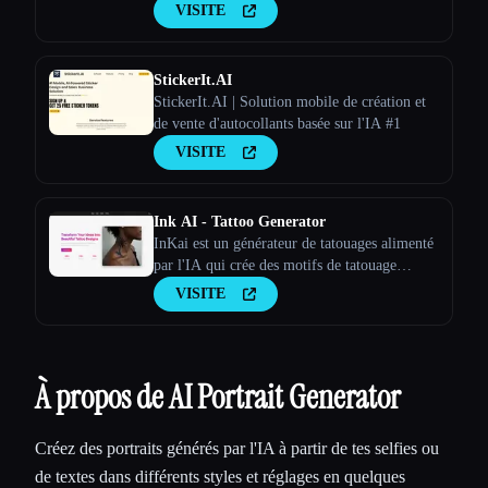
VISITE
StickerIt.AI
StickerIt.AI | Solution mobile de création et
de vente d'autocollants basée sur l'IA #1
VISITE
Ink AI - Tattoo Generator
InKai est un générateur de tatouages alimenté
par l'IA qui crée des motifs de tatouage
personnalisés en fonction des saisies de
VISITE
l'utilisateur.
À propos de AI Portrait Generator
Créez des portraits générés par l'IA à partir de tes selfies ou
de textes dans différents styles et réglages en quelques