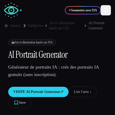
✦
Soumettre avec l'IA
Art et illustration
AI Portrait
maison
Catégories
basés sur l'IA
Generator
✍️
🎨
Auteurs
Designers
🌄
Art et illustration basés sur l'IA
AI Portrait Generator
💻
📈
Développeurs
Marketeurs
Générateur de portraits IA : crée des portraits IA
🎓
🎬
Étudiants
Créateurs
gratuits (sans inscription).
VISITE
AI Portrait Generator
↗︎
Lire l'avis ↓︎
Blog
Save
Comparer les outils