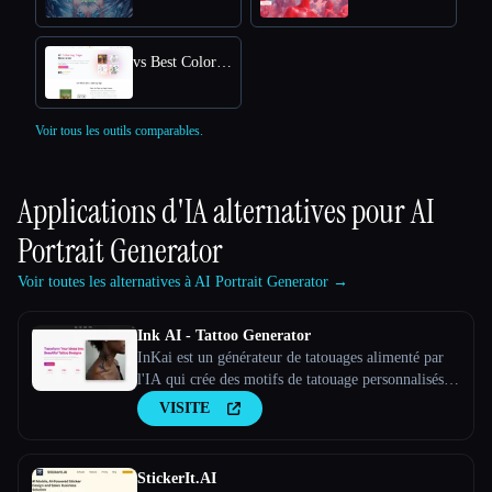
vs Best Coloring Pages AI
Voir tous les outils comparables.
Applications d'IA alternatives pour
AI
Portrait Generator
Voir toutes les alternatives à AI Portrait Generator →
Ink AI - Tattoo Generator
InKai est un générateur de tatouages alimenté par
l'IA qui crée des motifs de tatouage personnalisés
en fonction des saisies de l'utilisateur.
VISITE
StickerIt.AI