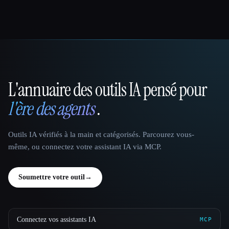
L'annuaire des outils IA pensé pour
That AI Collection
l'ère des agents
.
Outils IA vérifiés à la main et catégorisés. Parcourez vous-
même, ou connectez votre assistant IA via MCP.
Soumettre votre outil
→
Connectez vos assistants IA
MCP