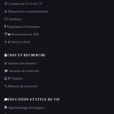
📋 Créateur de CV et de CV
📊 Diapositives et présentations
👩‍⚖️ Juridique
🎙️ Préparation à l'entretien
🧑‍💼 Recrutement et ATS
👨‍💻 Service client
🤖
CHAT ET RECHERCHE
📊 Analyse des données
🎓 Assistant de recherche
🤖💬 Chatbot
🔍 Moteurs de recherche
🎓
ÉDUCATION ET STYLE DE VIE
🗣️ Apprentissage des langues