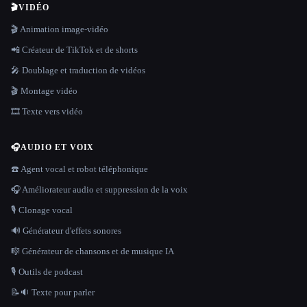
🎬
VIDÉO
🎬 Animation image-vidéo
📲 Créateur de TikTok et de shorts
🎤 Doublage et traduction de vidéos
🎬 Montage vidéo
🎞️ Texte vers vidéo
🎧
AUDIO ET VOIX
☎️ Agent vocal et robot téléphonique
🎧 Améliorateur audio et suppression de la voix
🎙️ Clonage vocal
🔊 Générateur d'effets sonores
🎼 Générateur de chansons et de musique IA
🎙️ Outils de podcast
📝🔉 Texte pour parler