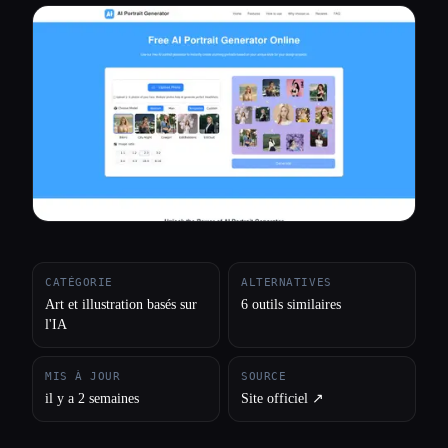
Toutes les catégories
À propos
CATÉGORIE
ALTERNATIVES
Art et illustration basés sur
6 outils similaires
l'IA
MIS À JOUR
SOURCE
il y a 2 semaines
Site officiel ↗︎
Esc