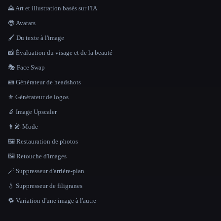
🌄 Art et illustration basés sur l'IA
😎 Avatars
🖌️ Du texte à l'image
📸 Évaluation du visage et de la beauté
🎭 Face Swap
🪪 Générateur de headshots
⚜️ Générateur de logos
🔬 Image Upscaler
👩‍🎤 Mode
🖼️ Restauration de photos
🖼️ Retouche d'images
🪄 Suppresseur d'arrière-plan
💧 Suppresseur de filigranes
🔁 Variation d'une image à l'autre