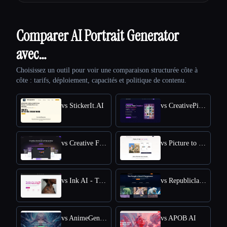
Comparer AI Portrait Generator
avec…
Choisissez un outil pour voir une comparaison structurée côte à
côte : tarifs, déploiement, capacités et politique de contenu.
vs StickerIt.AI
vs CreativePixel
vs Creative Fabrica
vs Picture to Drawing
vs Ink AI - Tattoo Generator
vs Republiclabs.ai
vs AnimeGenius
vs APOB AI