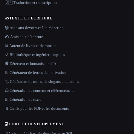
🇺🇳 Traduction et transcription
✍️
TEXTE ET ÉCRITURE
📚 Aide aux devoirs et à la rédaction
✍️ Assistante d''écriture
📖 Auteur de livres et de romans
💡 Bibliothèque et ingénierie rapides
🕵️ Détecteur et humaniseur d'IA
📝 Générateur de lettres de motivation
🏷️ Générateur de noms, de slogans et de noms
📠 Génération de contenu et référencement
📝 Génération de texte
📄 Outils pour les PDF et les documents
💻
CODE ET DÉVELOPPEMENT
🗄️ Assistant à la base de données et au SQL