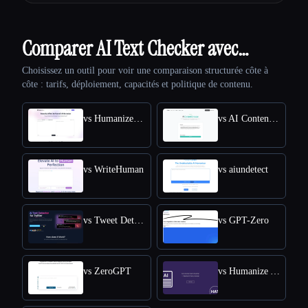
Comparer AI Text Checker avec…
Choisissez un outil pour voir une comparaison structurée côte à
côte : tarifs, déploiement, capacités et politique de contenu.
vs HumanizeAI.com
vs AI Content Detector by Leap AI
vs WriteHuman
vs aiundetect
vs Tweet Detective
vs GPT-Zero
vs ZeroGPT
vs Humanize AI Text