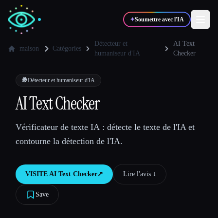
✦
Soumettre avec l'IA
Détecteur et
AI Text
maison
Catégories
humaniseur d'IA
Checker
✍️
🎨
Auteurs
Designers
🕵️
Détecteur et humaniseur d'IA
AI Text Checker
💻
📈
Développeurs
Marketeurs
Vérificateur de texte IA : détecte le texte de l'IA et
🎓
🎬
Étudiants
Créateurs
contourne la détection de l'IA.
VISITE
AI Text Checker
↗︎
Lire l'avis ↓︎
Blog
Save
Comparer les outils