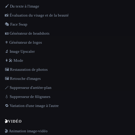
🖌️ Du texte à l'image
📸 Évaluation du visage et de la beauté
🎭 Face Swap
🪪 Générateur de headshots
⚜️ Générateur de logos
🔬 Image Upscaler
👩‍🎤 Mode
🖼️ Restauration de photos
🖼️ Retouche d'images
🪄 Suppresseur d'arrière-plan
💧 Suppresseur de filigranes
🔁 Variation d'une image à l'autre
🎬
VIDÉO
🎬 Animation image-vidéo