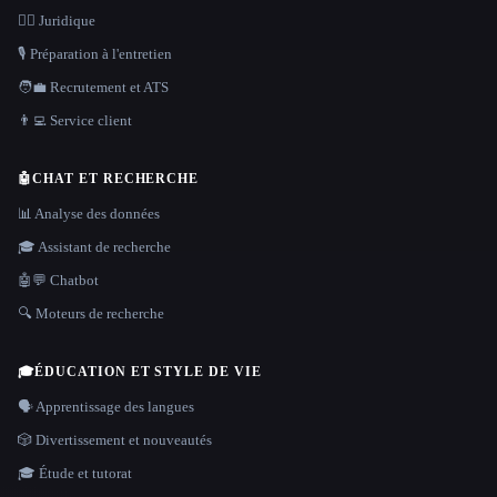
👩‍⚖️ Juridique
🎙️ Préparation à l'entretien
🧑‍💼 Recrutement et ATS
👨‍💻 Service client
🤖
CHAT ET RECHERCHE
📊 Analyse des données
🎓 Assistant de recherche
🤖💬 Chatbot
🔍 Moteurs de recherche
🎓
ÉDUCATION ET STYLE DE VIE
🗣️ Apprentissage des langues
🎲 Divertissement et nouveautés
🎓 Étude et tutorat