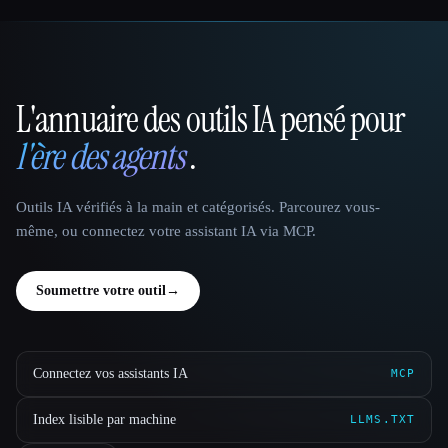
L'annuaire des outils IA pensé pour
That AI Collection
l'ère des agents
.
Outils IA vérifiés à la main et catégorisés. Parcourez vous-
même, ou connectez votre assistant IA via MCP.
Soumettre votre outil
→
Connectez vos assistants IA
MCP
Index lisible par machine
LLMS.TXT