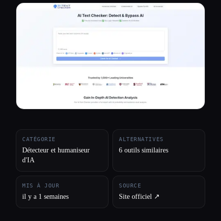
Toutes les catégories
À propos
CATÉGORIE
ALTERNATIVES
Détecteur et humaniseur
6 outils similaires
d'IA
MIS À JOUR
SOURCE
il y a 1 semaines
Site officiel ↗︎
Esc