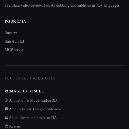
Translate.video review: fast AI dubbing and subtitles in 75+ languages
POUR L'IA
llms.txt
llms-full.txt
MCP server
TOUTES LES CATÉGORIES
🎨
IMAGE ET VISUEL
🎲 Animation & Modélisation 3D
🏯 Architecture & Design d''intérieur
🌄 Art et illustration basés sur l'IA
😎 Avatars