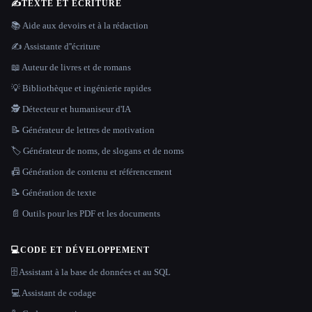
✍️
TEXTE ET ÉCRITURE
📚 Aide aux devoirs et à la rédaction
✍️ Assistante d''écriture
📖 Auteur de livres et de romans
💡 Bibliothèque et ingénierie rapides
🕵️ Détecteur et humaniseur d'IA
📝 Générateur de lettres de motivation
🏷️ Générateur de noms, de slogans et de noms
📠 Génération de contenu et référencement
📝 Génération de texte
📄 Outils pour les PDF et les documents
💻
CODE ET DÉVELOPPEMENT
🗄️ Assistant à la base de données et au SQL
💻 Assistant de codage