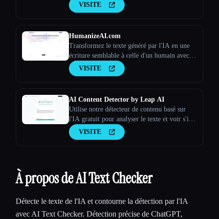
VISITE
HumanizeAI.com
Transformez le texte généré par l'IA en une
écriture semblable à celle d'un humain avec
Humanize AI
VISITE
AI Content Detector by Leap AI
Utilise notre détecteur de contenu basé sur
l'IA gratuit pour analyser le texte et voir s'il a
été généré par l'IA ou non. Outil AI Checker,
VISITE
100 % gratuit pour toujours.
À propos de AI Text Checker
Détecte le texte de l'IA et contourne la détection par l'IA
avec AI Text Checker. Détection précise de ChatGPT,