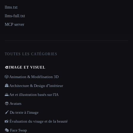
llms.txt
llms-full.txt
MCP server
TOUTES LES CATÉGORIES
🎨
IMAGE ET VISUEL
🎲 Animation & Modélisation 3D
🏯 Architecture & Design d''intérieur
🌄 Art et illustration basés sur l'IA
😎 Avatars
🖌️ Du texte à l'image
📸 Évaluation du visage et de la beauté
🎭 Face Swap