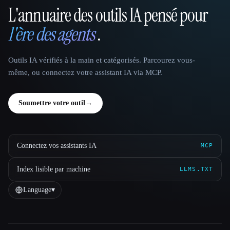
L'annuaire des outils IA pensé pour
That AI Collection
l'ère des agents
.
Outils IA vérifiés à la main et catégorisés. Parcourez vous-
même, ou connectez votre assistant IA via MCP.
Soumettre votre outil
→
Connectez vos assistants IA
MCP
Index lisible par machine
LLMS.TXT
Language
▾