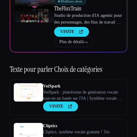
★
Meilleurs choix
TheFluxTrain
Studio de production d'IA agentic pour
des personnages, des flux de travail et
des vidéos cohérents
VISITE
Plus de détails
→
Texte pour parler
Choix de catégories
VoiSpark
VoiSpark : plateforme de génération vocale
tout-en-un basée sur l'IA | Synthèse vocale et
clonage vocal
VISITE
Cliptics
Cliptics, synthèse vocale gratuite ! Tes