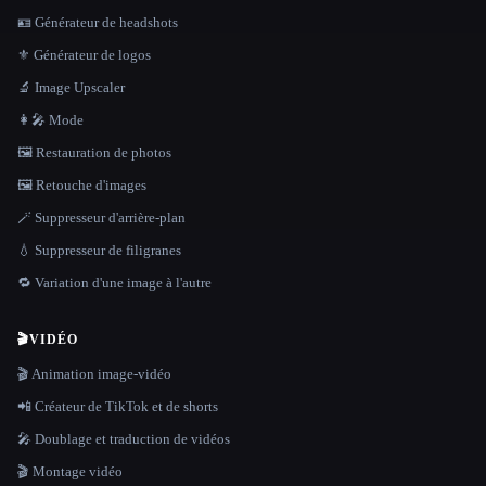
🪪 Générateur de headshots
⚜️ Générateur de logos
🔬 Image Upscaler
👩‍🎤 Mode
🖼️ Restauration de photos
🖼️ Retouche d'images
🪄 Suppresseur d'arrière-plan
💧 Suppresseur de filigranes
🔁 Variation d'une image à l'autre
🎬
VIDÉO
🎬 Animation image-vidéo
📲 Créateur de TikTok et de shorts
🎤 Doublage et traduction de vidéos
🎬 Montage vidéo