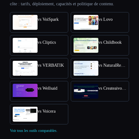
côte : tarifs, déploiement, capacités et politique de contenu.
vs VoiSpark
vs Lovo
vs Cliptics
vs Childbook
vs VERBATIK
vs NaturalReader
vs Wellsaid
vs Createaivoiceovers
vs Voicera
Voir tous les outils comparables.