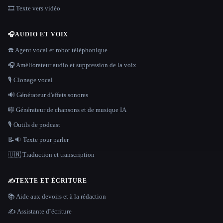
🎞️ Texte vers vidéo
🎧
AUDIO ET VOIX
☎️ Agent vocal et robot téléphonique
🎧 Améliorateur audio et suppression de la voix
🎙️ Clonage vocal
🔊 Générateur d'effets sonores
🎼 Générateur de chansons et de musique IA
🎙️ Outils de podcast
📝🔉 Texte pour parler
🇺🇳 Traduction et transcription
✍️
TEXTE ET ÉCRITURE
📚 Aide aux devoirs et à la rédaction
✍️ Assistante d''écriture