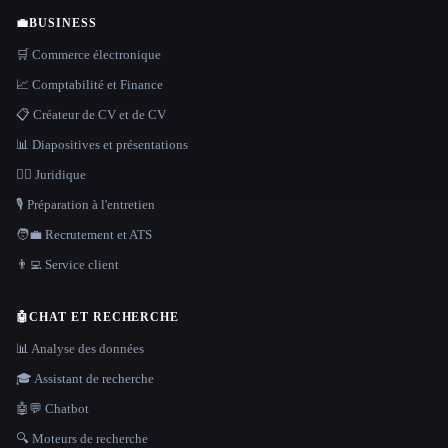
💼
BUSINESS
🛒 Commerce électronique
📈 Comptabilité et Finance
📋 Créateur de CV et de CV
📊 Diapositives et présentations
👩‍⚖️ Juridique
🎙️ Préparation à l'entretien
🧑‍💼 Recrutement et ATS
👨‍💻 Service client
🤖
CHAT ET RECHERCHE
📊 Analyse des données
🎓 Assistant de recherche
🤖💬 Chatbot
🔍 Moteurs de recherche