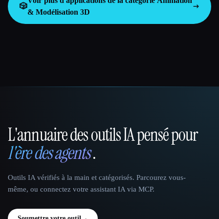
Voir plus d'applications de la catégorie
Animation
🎲
& Modélisation 3D
L'annuaire des outils IA pensé pour
That AI Collection
l'ère des agents
.
Outils IA vérifiés à la main et catégorisés. Parcourez vous-
même, ou connectez votre assistant IA via MCP.
Soumettre votre outil
→