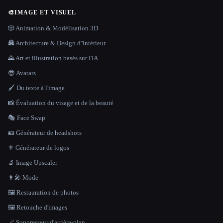
🎨
IMAGE ET VISUEL
🎲 Animation & Modélisation 3D
🏯 Architecture & Design d''intérieur
🌄 Art et illustration basés sur l'IA
😎 Avatars
🖌️ Du texte à l'image
📸 Évaluation du visage et de la beauté
🎭 Face Swap
🪪 Générateur de headshots
⚜️ Générateur de logos
🔬 Image Upscaler
👩‍🎤 Mode
🖼️ Restauration de photos
🖼️ Retouche d'images
🪄 Suppresseur d'arrière-plan