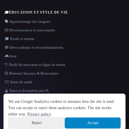
🎓
ÉDUCATION ET STYLE DE VIE
🗣️ Apprentissage des langues
🎲 Divertissement et nouveautés
🎓 Étude et tutorat
🎁 Idées cadeaux et recommandations
🎮 Jeux
💘 Profil de rencontre et ligne de retrait
💞 Réseaux Sociaux & Rencontres
👩‍⚕️ Soins de santé
🔮 Tarot et divination par IA
LANGUE
We use Google Analytics cookies to measure how the site is used.
English
español
Français
Русский
简体中文
You can accept or reject these analytics cookies. The site works
Hindi
either way.
Privacy policy
.
© 2026 That AI Collection. Tous droits réservés.
·
Conditions de service
·
Site information
politique de confidentialité
·
·
Built with Metatron ★
Reject
Accept
build de3d624c
Sign up