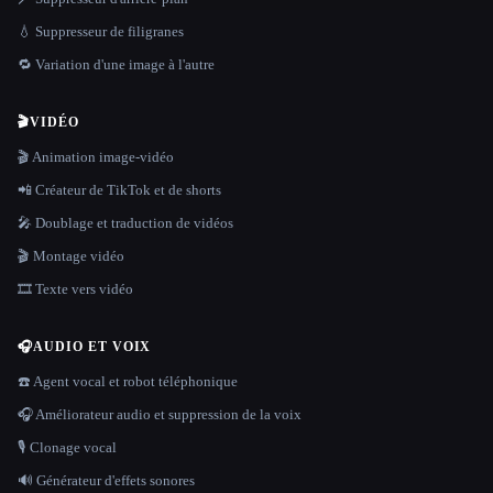
💧 Suppresseur de filigranes
🔁 Variation d'une image à l'autre
🎬
VIDÉO
🎬 Animation image-vidéo
📲 Créateur de TikTok et de shorts
🎤 Doublage et traduction de vidéos
🎬 Montage vidéo
🎞️ Texte vers vidéo
🎧
AUDIO ET VOIX
☎️ Agent vocal et robot téléphonique
🎧 Améliorateur audio et suppression de la voix
🎙️ Clonage vocal
🔊 Générateur d'effets sonores