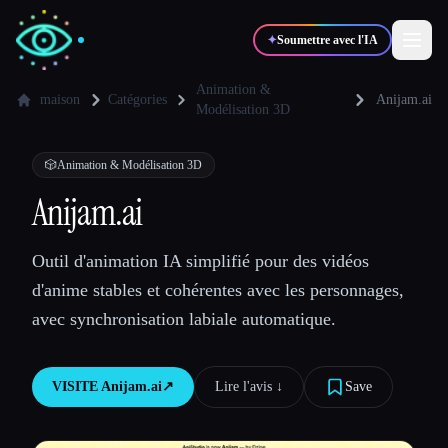
✦
Soumettre avec l'IA
Animation &
maison
Catégories
Anijam.ai
Modélisation 3D
✍️
🎨
Auteurs
Designers
🎲
Animation & Modélisation 3D
Anijam.ai
💻
📈
Développeurs
Marketeurs
Outil d'animation IA simplifié pour des vidéos
🎓
🎬
Étudiants
Créateurs
d'anime stables et cohérentes avec les personnages,
avec synchronisation labiale automatique.
VISITE
Anijam.ai
↗︎
Lire l'avis ↓︎
Save
Blog
Comparer les outils