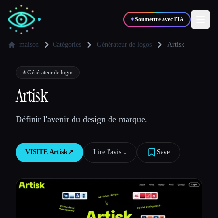
✦
Soumettre avec l'IA
maison
Catégories
Générateur de logos
Artisk
✍️
🎨
Auteurs
Designers
⚜️
Générateur de logos
Artisk
💻
📈
Développeurs
Marketeurs
Définir l'avenir du design de marque.
🎓
🎬
Étudiants
Créateurs
VISITE
Artisk
↗︎
Lire l'avis ↓︎
Save
Blog
Comparer les outils