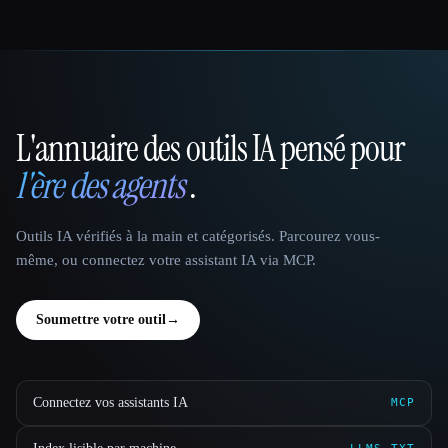
L'annuaire des outils IA pensé pour
That AI Collection
l'ère des agents
.
Outils IA vérifiés à la main et catégorisés. Parcourez vous-
même, ou connectez votre assistant IA via MCP.
Soumettre votre outil
→
Connectez vos assistants IA
MCP