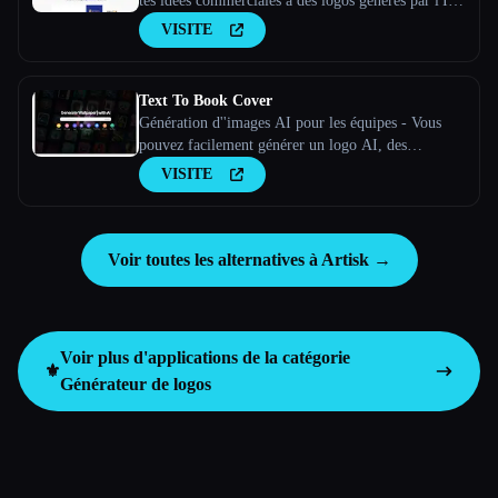
tes idées commerciales à des logos générés par l'IA
en quelques clics !
VISITE
Text To Book Cover
Génération d''images AI pour les équipes - Vous
pouvez facilement générer un logo AI, des
couvertures de livres AI, des affiches AI et plus
VISITE
encore - Stockimg AI
Voir toutes les alternatives à Artisk →
Voir plus d'applications de la catégorie
⚜️
Générateur de logos