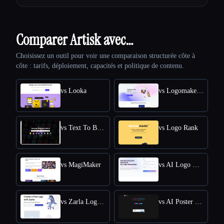
Comparer Artisk avec…
Choisissez un outil pour voir une comparaison structurée côte à
côte : tarifs, déploiement, capacités et politique de contenu.
vs Looka
vs Logomakerr.AI
vs Text To Book Cover
vs Logo Rank
vs MagiMaker
vs AI Logo Generator
vs Zarla Logo Maker
vs AI Poster Maker