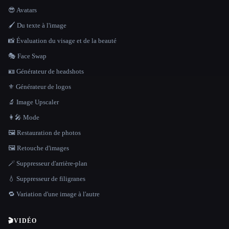
😎 Avatars
🖌️ Du texte à l'image
📸 Évaluation du visage et de la beauté
🎭 Face Swap
🪪 Générateur de headshots
⚜️ Générateur de logos
🔬 Image Upscaler
👩‍🎤 Mode
🖼️ Restauration de photos
🖼️ Retouche d'images
🪄 Suppresseur d'arrière-plan
💧 Suppresseur de filigranes
🔁 Variation d'une image à l'autre
🎬
VIDÉO