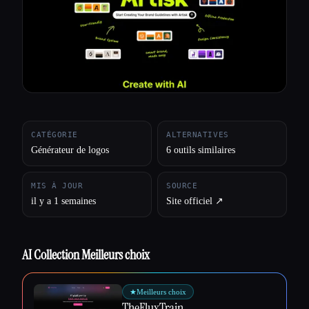
Toutes les catégories
À propos
CATÉGORIE
ALTERNATIVES
Générateur de logos
6 outils similaires
MIS À JOUR
SOURCE
il y a 1 semaines
Site officiel ↗︎
AI Collection Meilleurs choix
★
Meilleurs choix
TheFluxTrain
Esc