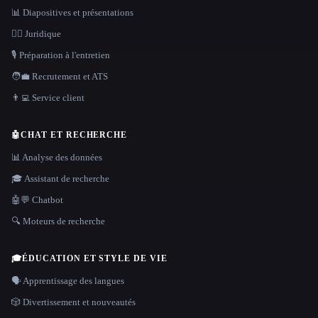
📊 Diapositives et présentations
👩‍⚖️ Juridique
🎙️ Préparation à l'entretien
🧑‍💼 Recrutement et ATS
👨‍💻 Service client
🤖
CHAT ET RECHERCHE
📊 Analyse des données
🎓 Assistant de recherche
🤖💬 Chatbot
🔍 Moteurs de recherche
🎓
ÉDUCATION ET STYLE DE VIE
🗣️ Apprentissage des langues
🎲 Divertissement et nouveautés