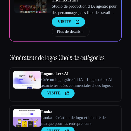
Studio de production d'IA agentic pour
des personnages, des flux de travail et
des vidéos cohérents
VISITE
Plus de détails
→
Générateur de logos
Choix de catégories
Logomakerr.AI
Crée un logo grâce à l'IA - Logomakerr.AI
associe tes idées commerciales à des logos
générés par l'IA en quelques clics !
VISITE
Looka
Looka - Création de logo et identité de
marque pour les entrepreneurs