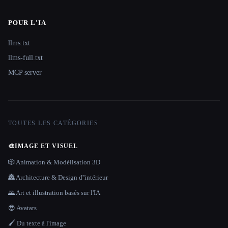
POUR L'IA
llms.txt
llms-full.txt
MCP server
TOUTES LES CATÉGORIES
🎨
IMAGE ET VISUEL
🎲 Animation & Modélisation 3D
🏯 Architecture & Design d''intérieur
🌄 Art et illustration basés sur l'IA
😎 Avatars
🖌️ Du texte à l'image