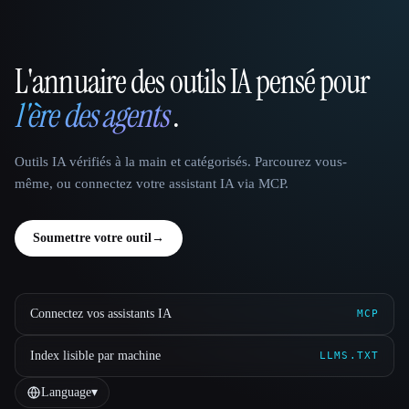
L'annuaire des outils IA pensé pour
That AI Collection
l'ère des agents
.
Outils IA vérifiés à la main et catégorisés. Parcourez vous-
même, ou connectez votre assistant IA via MCP.
Soumettre votre outil
→
Connectez vos assistants IA
MCP
Index lisible par machine
LLMS.TXT
Language
▾