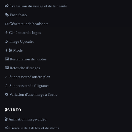
📸 Évaluation du visage et de la beauté
🎭 Face Swap
🪪 Générateur de headshots
⚜️ Générateur de logos
🔬 Image Upscaler
👩‍🎤 Mode
🖼️ Restauration de photos
🖼️ Retouche d'images
🪄 Suppresseur d'arrière-plan
💧 Suppresseur de filigranes
🔁 Variation d'une image à l'autre
🎬
VIDÉO
🎬 Animation image-vidéo
📲 Créateur de TikTok et de shorts