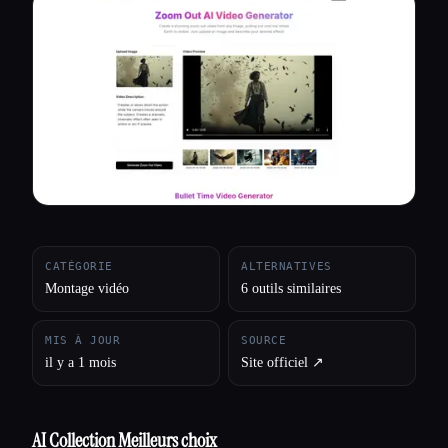
Toutes les catégories
À propos
CATÉGORIE
ALTERNATIVES
Montage vidéo
6 outils similaires
MIS À JOUR
SOURCE
il y a 1 mois
Site officiel ↗︎
AI Collection Meilleurs choix
Esc