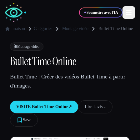
✦
Soumettre avec l'IA
maison
Catégories
Montage vidéo
Bullet Time Online
✍️
🎨
Auteurs
Designers
🎬
Montage vidéo
Bullet Time Online
💻
📈
Développeurs
Marketeurs
Bullet Time | Créer des vidéos Bullet Time à partir
d'images.
🎓
🎬
Étudiants
Créateurs
VISITE
Bullet Time Online
↗︎
Lire l'avis ↓︎
Save
Blog
Comparer les outils