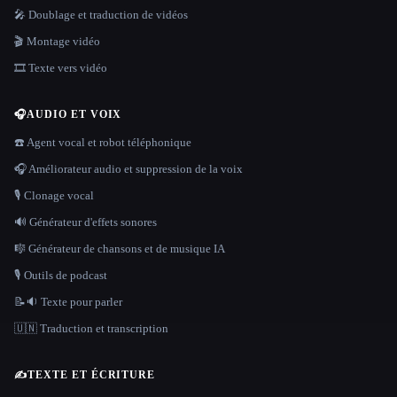
🎤 Doublage et traduction de vidéos
🎬 Montage vidéo
🎞️ Texte vers vidéo
🎧
AUDIO ET VOIX
☎️ Agent vocal et robot téléphonique
🎧 Améliorateur audio et suppression de la voix
🎙️ Clonage vocal
🔊 Générateur d'effets sonores
🎼 Générateur de chansons et de musique IA
🎙️ Outils de podcast
📝🔉 Texte pour parler
🇺🇳 Traduction et transcription
✍️
TEXTE ET ÉCRITURE