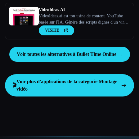
VideoIdeas AI
VideoIdeas.ai est ton usine de contenu YouTube
basée sur l'IA. Génère des scripts dignes d'un virus,
de nouvelles idées de vidéos et du contenu captivant
VISITE
en quelques minutes.
Voir toutes les alternatives à Bullet Time Online →
Voir plus d'applications de la catégorie
Montage
🎬
vidéo