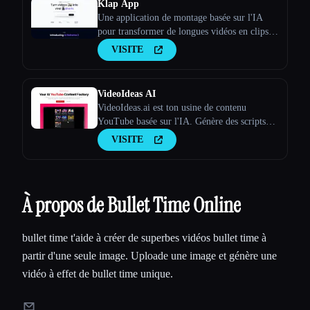
Klap App
Une application de montage basée sur l'IA
pour transformer de longues vidéos en clips
viraux
VISITE
VideoIdeas AI
VideoIdeas.ai est ton usine de contenu
YouTube basée sur l'IA. Génère des scripts
dignes d'un virus, de nouvelles idées de
VISITE
vidéos et du contenu captivant en quelques
minutes.
À propos de Bullet Time Online
bullet time t'aide à créer de superbes vidéos bullet time à
partir d'une seule image. Uploade une image et génère une
vidéo à effet de bullet time unique.