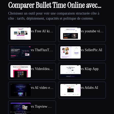
Comparer Bullet Time Online avec…
Choisissez un outil pour voir une comparaison structurée côte à
côte : tarifs, déploiement, capacités et politique de contenu.
vs Free AI kissing video generator
vs youtube video downloader
vs TheFluxTrain
vs SellerPic AI
vs VideoIdeas AI
vs Klap App
vs AI video editor
vs Atlabs AI
vs Topview AI URL to Video