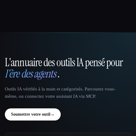
L'annuaire des outils IA pensé pour
That AI Collection
l'ère des agents
.
Outils IA vérifiés à la main et catégorisés. Parcourez vous-
même, ou connectez votre assistant IA via MCP.
Soumettre votre outil
→