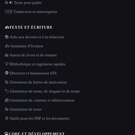
📝🔉 Texte pour parler
🇺🇳 Traduction et transcription
✍️
TEXTE ET ÉCRITURE
📚 Aide aux devoirs et à la rédaction
✍️ Assistante d''écriture
📖 Auteur de livres et de romans
💡 Bibliothèque et ingénierie rapides
🕵️ Détecteur et humaniseur d'IA
📝 Générateur de lettres de motivation
🏷️ Générateur de noms, de slogans et de noms
📠 Génération de contenu et référencement
📝 Génération de texte
📄 Outils pour les PDF et les documents
💻
CODE ET DÉVELOPPEMENT