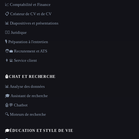
📈 Comptabilité et Finance
📋 Créateur de CV et de CV
📊 Diapositives et présentations
👩‍⚖️ Juridique
🎙️ Préparation à l'entretien
🧑‍💼 Recrutement et ATS
👨‍💻 Service client
🤖
CHAT ET RECHERCHE
📊 Analyse des données
🎓 Assistant de recherche
🤖💬 Chatbot
🔍 Moteurs de recherche
🎓
ÉDUCATION ET STYLE DE VIE