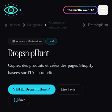
✦
Soumettre avec l'IA
Commerce
maison
Catégories
DropshipHunt
électronique
✍️
🎨
Auteurs
Designers
🛒
Commerce électronique
Paid
DropshipHunt
💻
📈
Développeurs
Marketeurs
Copiez des produits et créez des pages Shopify
🎓
🎬
Étudiants
Créateurs
basées sur l'IA en un clic.
VISITE
DropshipHunt
↗︎
Lire l'avis ↓︎
Blog
Save
Comparer les outils