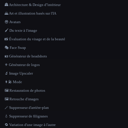
🏯 Architecture & Design d''intérieur
🌄 Art et illustration basés sur l'IA
😎 Avatars
🖌️ Du texte à l'image
📸 Évaluation du visage et de la beauté
🎭 Face Swap
🪪 Générateur de headshots
⚜️ Générateur de logos
🔬 Image Upscaler
👩‍🎤 Mode
🖼️ Restauration de photos
🖼️ Retouche d'images
🪄 Suppresseur d'arrière-plan
💧 Suppresseur de filigranes
🔁 Variation d'une image à l'autre