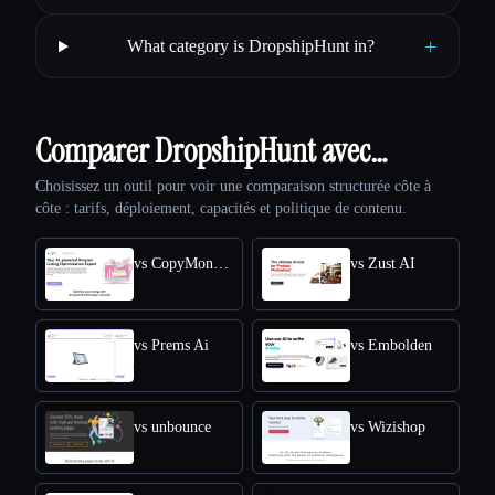
+
What category is DropshipHunt in?
Comparer DropshipHunt avec…
Choisissez un outil pour voir une comparaison structurée côte à
côte : tarifs, déploiement, capacités et politique de contenu.
vs CopyMonkey
vs Zust AI
vs Prems Ai
vs Embolden
vs unbounce
vs Wizishop