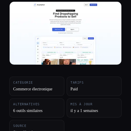
Toutes les catégories
À propos
CATÉGORIE
TARIFS
Commerce électronique
Paid
ALTERNATIVES
MIS À JOUR
6 outils similaires
il y a 1 semaines
SOURCE