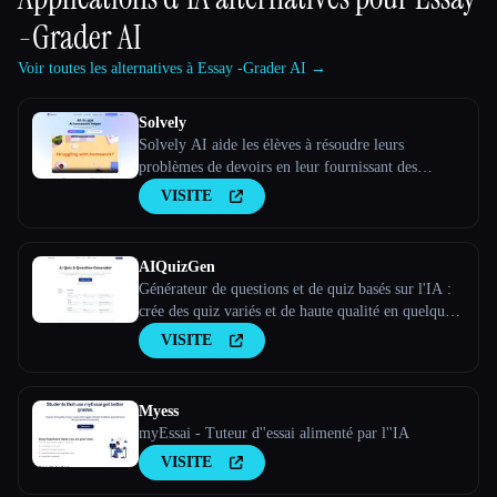
-Grader AI
Voir toutes les alternatives à Essay -Grader AI →
Solvely
Solvely AI aide les élèves à résoudre leurs
problèmes de devoirs en leur fournissant des
explications étape par étape sur des sujets tels que
VISITE
les mathématiques, les sciences, les arts libéraux et
l'économie, afin de rendre l'apprentissage plus
facile et pl
AIQuizGen
Générateur de questions et de quiz basés sur l'IA :
crée des quiz variés et de haute qualité en quelques
minutes. Notre générateur de quiz basé sur l'IA
VISITE
garantit des évaluations cohérentes, personnalisées
et exemptes d'erreurs afin d'améliorer tes résultat
Myess
myEssai - Tuteur d''essai alimenté par l''IA
VISITE