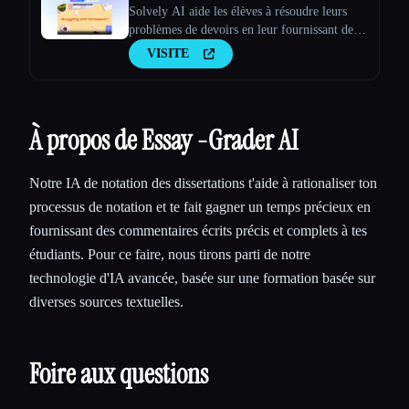
Solvely AI aide les élèves à résoudre leurs
problèmes de devoirs en leur fournissant des
explications étape par étape sur des sujets tels
VISITE
que les mathématiques, les sciences, les arts
libéraux et l'économie, afin de rendre
l'apprentissage plus facile et pl
À propos de Essay -Grader AI
Notre IA de notation des dissertations t'aide à rationaliser ton
processus de notation et te fait gagner un temps précieux en
fournissant des commentaires écrits précis et complets à tes
étudiants. Pour ce faire, nous tirons parti de notre
technologie d'IA avancée, basée sur une formation basée sur
diverses sources textuelles.
Foire aux questions