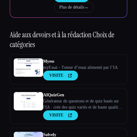
Plus de détails
→
Aide aux devoirs et à la rédaction
Choix de
catégories
Myess
myEssai - Tuteur d''essai alimenté par l''IA
VISITE
AIQuizGen
Générateur de questions et de quiz basés sur
l'IA : crée des quiz variés et de haute qualité
en quelques minutes. Notre générateur de quiz
VISITE
basé sur l'IA garantit des évaluations
cohérentes, personnalisées et exemptes
d'erreurs afin d'améliorer tes résultat
Solvely