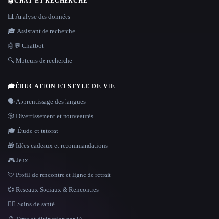
🤖
CHAT ET RECHERCHE
📊 Analyse des données
🎓 Assistant de recherche
🤖💬 Chatbot
🔍 Moteurs de recherche
🎓
ÉDUCATION ET STYLE DE VIE
🗣️ Apprentissage des langues
🎲 Divertissement et nouveautés
🎓 Étude et tutorat
🎁 Idées cadeaux et recommandations
🎮 Jeux
💘 Profil de rencontre et ligne de retrait
💞 Réseaux Sociaux & Rencontres
👩‍⚕️ Soins de santé
🔮 Tarot et divination par IA