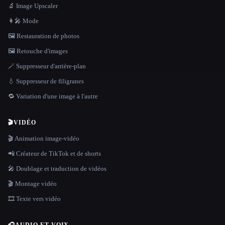
🔬 Image Upscaler
👩‍🎤 Mode
🖼️ Restauration de photos
🖼️ Retouche d'images
🪄 Suppresseur d'arrière-plan
💧 Suppresseur de filigranes
🔁 Variation d'une image à l'autre
🎬
VIDÉO
🎬 Animation image-vidéo
📲 Créateur de TikTok et de shorts
🎤 Doublage et traduction de vidéos
🎬 Montage vidéo
🎞️ Texte vers vidéo