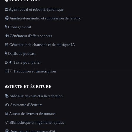
🎧
AUDIO ET VOIX
☎️ Agent vocal et robot téléphonique
🎧 Améliorateur audio et suppression de la voix
🎙️ Clonage vocal
🔊 Générateur d'effets sonores
🎼 Générateur de chansons et de musique IA
🎙️ Outils de podcast
📝🔉 Texte pour parler
🇺🇳 Traduction et transcription
✍️
TEXTE ET ÉCRITURE
📚 Aide aux devoirs et à la rédaction
✍️ Assistante d''écriture
📖 Auteur de livres et de romans
💡 Bibliothèque et ingénierie rapides
🕵️ Détecteur et humaniseur d'IA