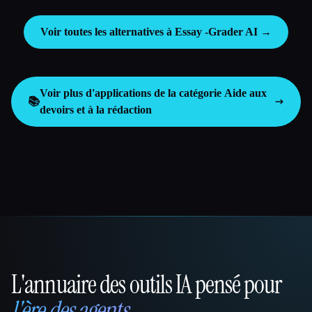
Voir toutes les alternatives à Essay -Grader AI →
Voir plus d'applications de la catégorie
Aide aux
📚
devoirs et à la rédaction
L'annuaire des outils IA pensé pour
That AI Collection
l'ère des agents
.