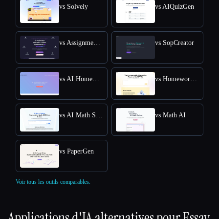
vs Solvely
vs AIQuizGen
vs AssignmentGPT AI
vs SopCreator
vs AI Homework Helper - Apex Vision AI
vs Homeworkify.im : Master Homework with GPT-4o
vs AI Math Solver Powered by Math GPT Free Online
vs Math AI
vs PaperGen
Voir tous les outils comparables.
Applications d'IA alternatives pour
Essay