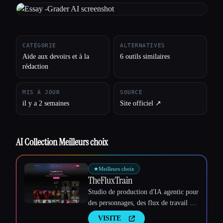
Toutes les catégories
À propos
CATÉGORIE
ALTERNATIVES
Aide aux devoirs et à la
6 outils similaires
rédaction
MIS À JOUR
SOURCE
il y a 2 semaines
Site officiel ↗︎
AI Collection Meilleurs choix
★
Meilleurs choix
TheFluxTrain
Studio de production d'IA agentic pour
des personnages, des flux de travail et
Esc
des vidéos cohérents
VISITE