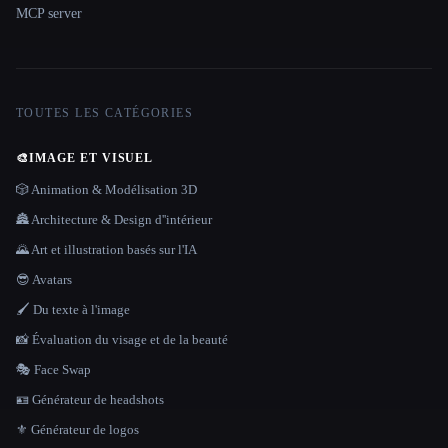
MCP server
TOUTES LES CATÉGORIES
🎨
IMAGE ET VISUEL
🎲 Animation & Modélisation 3D
🏯 Architecture & Design d''intérieur
🌄 Art et illustration basés sur l'IA
😎 Avatars
🖌️ Du texte à l'image
📸 Évaluation du visage et de la beauté
🎭 Face Swap
🪪 Générateur de headshots
⚜️ Générateur de logos