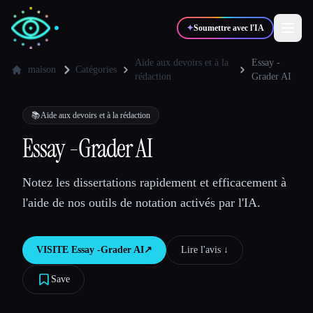
✦
Soumettre avec l'IA
Aide aux devoirs et à la
Essay -
maison
Catégories
rédaction
Grader AI
✍️
🎨
Auteurs
Designers
📚
Aide aux devoirs et à la rédaction
Essay -Grader AI
💻
📈
Développeurs
Marketeurs
Notez les dissertations rapidement et efficacement à
🎓
🎬
Étudiants
Créateurs
l'aide de nos outils de notation activés par l'IA.
VISITE
Essay -Grader AI
↗︎
Lire l'avis ↓︎
Blog
Save
Comparer les outils